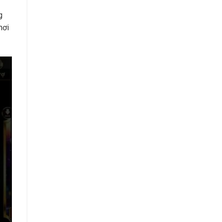
g
hơi