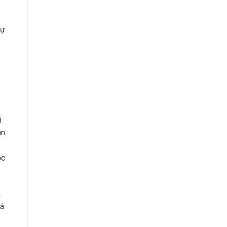
sự
i
ân
ọc
n
cá