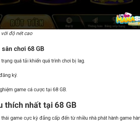
với độ nét cao
i sân chơi 68 GB
rạng quá tải khiến quá trình chơi bị lag.
 đăng ký.
nghiệm game cá cược tại 68 GB.
 thích nhất tại 68 GB
thái game cực kỳ đẳng cấp đến từ nhiều nhà phát hành game hà