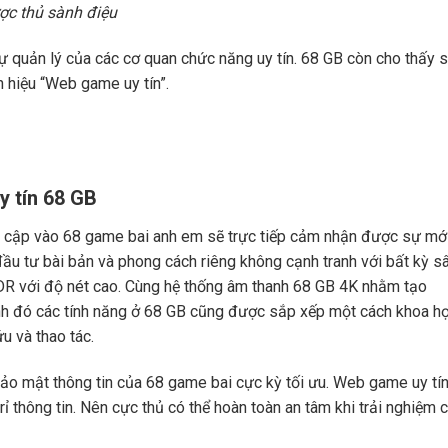
ợc thủ sành điệu
 quản lý của các cơ quan chức năng uy tín. 68 GB còn cho thấy 
h hiệu “Web game uy tín”.
y tín 68 GB
uy cập vào 68 game bai anh em sẽ trực tiếp cảm nhận được sự mớ
u tư bài bản và phong cách riêng không cạnh tranh với bất kỳ s
DR với độ nét cao. Cùng hệ thống âm thanh 68 GB 4K nhằm tạo
nh đó các tính năng ở 68 GB cũng được sắp xếp một cách khoa h
ứu và thao tác.
ảo mật thông tin của 68 game bai cực kỳ tối ưu. Web game uy tí
ỉ thông tin. Nên cực thủ có thể hoàn toàn an tâm khi trải nghiệm 