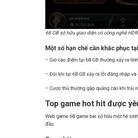
68 GB sở hữu giao diện có công nghệ HDR 
Một số hạn chế cần khắc phục tạ
– Giờ cao điểm tại 68 GB thường xảy ra tình t
– Đôi khi tại 68 GB xảy ra lỗi đăng nhập và
– Cược thủ thường gặp quảng cáo khi trải 
Top game hot hit được yêu
Web game 68 game bai sở hữu một hệ sinh 
đầu: