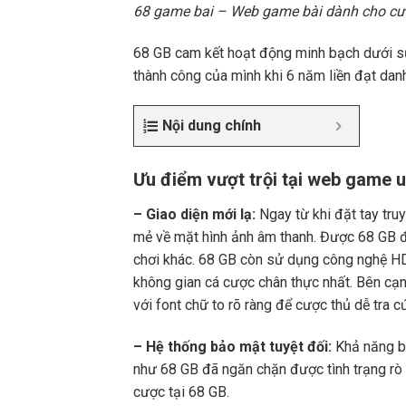
68 game bai – Web game bài dành cho cư
68 GB cam kết hoạt động minh bạch dưới sự
thành công của mình khi 6 năm liền đạt dan
Nội dung chính
Ưu điểm vượt trội tại web game u
– Giao diện mới lạ:
Ngay từ khi đặt tay tr
mẻ về mặt hình ảnh âm thanh. Được 68 GB đầ
chơi khác. 68 GB còn sử dụng công nghệ H
không gian cá cược chân thực nhất. Bên cạ
với font chữ to rõ ràng để cược thủ dễ tra c
– Hệ thống bảo mật tuyệt đối:
Khả năng b
như 68 GB đã ngăn chặn được tình trạng rò r
cược tại 68 GB.