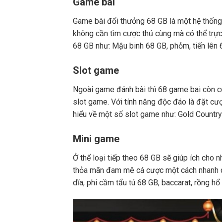
Game bài
Game bài đổi thưởng 68 GB là một hệ thống 
không cần tìm cược thủ cùng mà có thể trực
68 GB như: Mậu binh 68 GB, phỏm, tiến lên
Slot game
Ngoài game đánh bài thì 68 game bai còn có 
slot game. Với tính năng độc đáo là đặt cượ
hiểu về một số slot game như: Gold Country 
Mini game
Ở thể loại tiếp theo 68 GB sẽ giúp ích cho
thỏa mãn đam mê cá cược một cách nhanh c
dĩa, phi cầm tẩu tú 68 GB, baccarat, rồng 