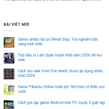
BÀI VIẾT MỚI
Game rambo lùn pc Metal Slug: Trải nghiệm bắn
súng kinh điển
Top đấu sĩ Liên Quân mạnh nhất năm 2026 để leo
rank
Cách leo rank Free Fire nhanh, được áp dụng nhiều
nhất 2026
Game Pikachu Online miễn phí: Nối hình cổ điển cực
cuốn
Cách giả lập game Android trên PC mượt, ít giật lag