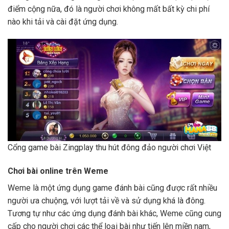
điểm cộng nữa, đó là người chơi không mất bất kỳ chi phí
nào khi tải và cài đặt ứng dụng.
Cổng game bài Zingplay thu hút đông đảo người chơi Việt
Chơi bài online trên Weme
Weme là một ứng dụng game đánh bài cũng được rất nhiều
người ưa chuộng, với lượt tải về và sử dụng khá là đông.
Tương tự như các ứng dụng đánh bài khác, Weme cũng cung
cấp cho người chơi các thể loại bài như tiến lên miền nam,