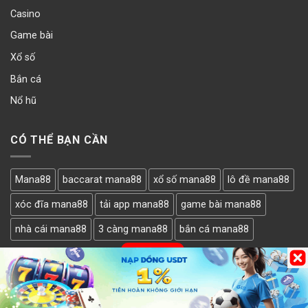
Casino
Game bài
Xổ số
Bắn cá
Nổ hũ
CÓ THỂ BẠN CẦN
Mana88
baccarat mana88
xổ số mana88
lô đề mana88
xóc đĩa mana88
tải app mana88
game bài mana88
nhà cái mana88
3 càng mana88
bắn cá mana88
LẤY MÃ