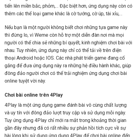
tiến lên miền bắc, phỏm,… Đặc biệt hơn, ứng dụng này còn có
thêm các thể loại game khác là cờ tướng, cờ úp, tài xỉu,…
Nếu bạn là một người không biết chơi những tựa game này
thì đừng lo, vì Weme còn hỗ trợ một diễn đàn nơi mà mọi
người có thể chia sẻ những bí quyết, kinh nghiệm chơi bài với
nhau. Tuy nhiên, ứng dụng này chỉ có thể tải về trên điện
thoại Android hoặc IOS. Các nhà phát triển game đang cố
gắng để đưa ứng dụng này ra những hệ điều hành khác, giúp
đông đảo người chơi có thể trải nghiệm ứng dụng chơi bài
online tuyệt vời này.
Chơi bài online trên 4Play
4Play là một ứng dụng game đánh bài vô cùng chất lượng
và uy tín với đông đảo lượt truy cập và sử dụng mỗi ngày.
Tuy ứng dụng 4Play chỉ mới ra mắt trong khoảng thời gian
gần đây nhưng đã có rất nhiều sự phản hồi tích cực về sự
hài lòng khi sử dụng ứng dụng 4Play để chơi bài online đến