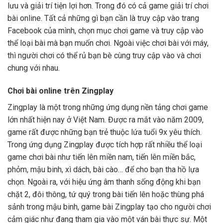
lưu và giải trí tiện lợi hơn. Trong đó có cả game giải trí chơi
bài online. Tất cả những gì bạn cần là truy cập vào trang
Facebook của mình, chọn mục chơi game và truy cập vào
thể loại bài mà bạn muốn chơi. Ngoài việc chơi bài với máy,
thì người chơi có thể rủ bạn bè cùng truy cập vào và chơi
chung với nhau.
Chơi bài online trên Zingplay
Zingplay là một trong những ứng dụng nền tảng chơi game
lớn nhất hiện nay ở Việt Nam. Được ra mắt vào năm 2009,
game rất được những bạn trẻ thuộc lứa tuổi 9x yêu thích.
Trong ứng dụng Zingplay được tích hợp rất nhiều thể loại
game chơi bài như tiến lên miền nam, tiến lên miền bắc,
phỏm, mậu binh, xì dách, bài cào… để cho bạn tha hồ lựa
chọn. Ngoài ra, với hiệu ứng âm thanh sống động khi bạn
chặt 2, đôi thông, tứ quý trong bài tiến lên hoặc thùng phá
sảnh trong mậu binh, game bài Zingplay tạo cho người chơi
cảm giác như đang tham gia vào một ván bài thực sự. Một