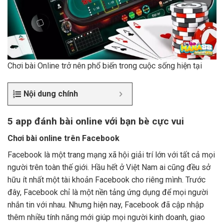
Chơi bài Online trở nên phổ biến trong cuộc sống hiện tại
Nội dung chính
5 app đánh bài online với bạn bè cực vui
Chơi bài online trên Facebook
Facebook là một trang mạng xã hội giải trí lớn với tất cả mọi
người trên toàn thế giới. Hầu hết ở Việt Nam ai cũng đều sở
hữu ít nhất một tài khoản Facebook cho riêng mình. Trước
đây, Facebook chỉ là một nền tảng ứng dụng để mọi người
nhắn tin với nhau. Nhưng hiện nay, Facebook đã cập nhập
thêm nhiều tính năng mới giúp mọi người kinh doanh, giao