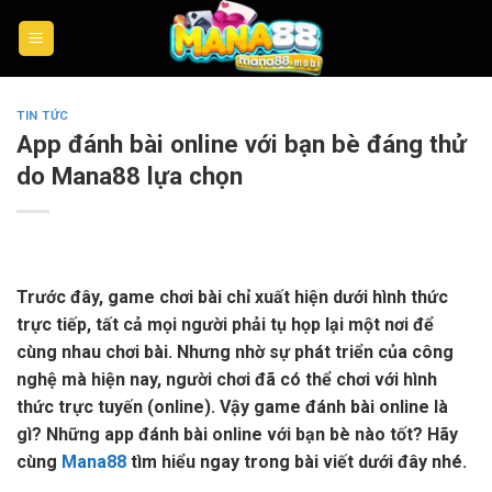
Skip
to
content
TIN TỨC
App đánh bài online với bạn bè đáng thử
do Mana88 lựa chọn
Trước đây, game chơi bài chỉ xuất hiện dưới hình thức
trực tiếp, tất cả mọi người phải tụ họp lại một nơi để
cùng nhau chơi bài. Nhưng nhờ sự phát triển của công
nghệ mà hiện nay, người chơi đã có thể chơi với hình
thức trực tuyến (online). Vậy game đánh bài online là
gì? Những app đánh bài online với bạn bè nào tốt? Hãy
cùng
Mana88
tìm hiểu ngay trong bài viết dưới đây nhé.