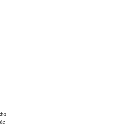
cho
hác