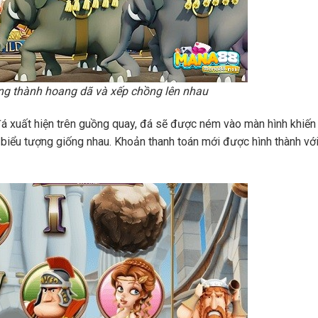
ợng thành hoang dã và xếp chồng lên nhau
 đá xuất hiện trên guồng quay, đá sẽ được ném vào màn hình khiến 
h biểu tượng giống nhau. Khoản thanh toán mới được hình thành vớ