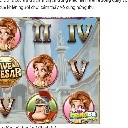
 phố. Đó là các trụ đá cẩm thạch đứng kiêu hãnh trên trường quay vớ
quế khiến người chơi cảm thấy vô cùng hứng thú.
ng đậm vẻ đẹp La Mã cổ đại