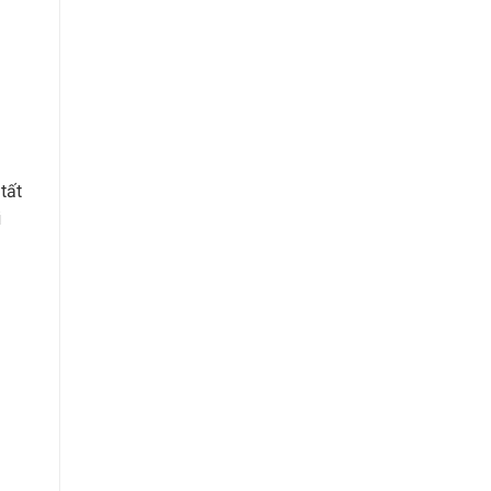
tất
i