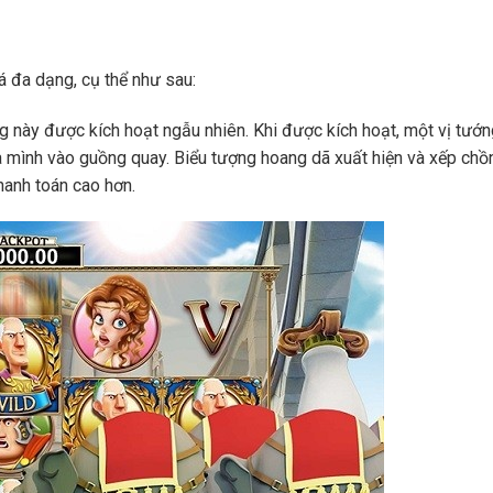
á đa dạng, cụ thể như sau:
ng này được kích hoạt ngẫu nhiên. Khi được kích hoạt, một vị tướn
ủa mình vào guồng quay. Biểu tượng hoang dã xuất hiện và xếp chồ
hanh toán cao hơn.