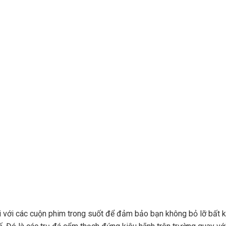
i với các cuộn phim trong suốt để đảm bảo bạn không bỏ lỡ bất 