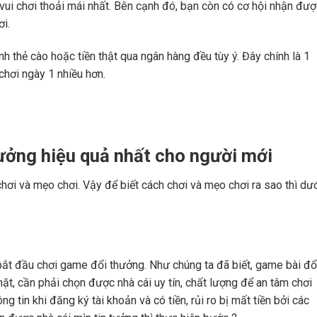
vui chơi thoải mái nhất. Bên cạnh đó, bạn còn có cơ hội nhận đượ
i.
h thẻ cào hoặc tiền thật qua ngân hàng đều tùy ý. Đây chính là 1
hơi ngày 1 nhiều hơn.
ưởng hiệu quả nhất cho người mới
hơi và mẹo chơi. Vậy để biết cách chơi và mẹo chơi ra sao thì dư
 bắt đầu chơi game đổi thưởng. Như chúng ta đã biết, game bài đổ
ặt, cần phải chọn được nhà cái uy tín, chất lượng để an tâm chơi
ng tin khi đăng ký tài khoản và có tiền, rủi ro bị mất tiền bởi các