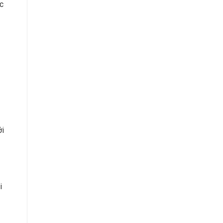
c
ới
i