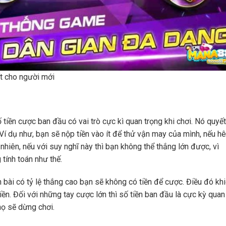
ất cho người mới
 tiền cược ban đầu có vai trò cực kì quan trọng khi chơi. Nó quyết
 Ví dụ như, bạn sẽ nộp tiền vào ít để thử vận may của mình, nếu h
 nhiên, nếu với suy nghĩ này thì bạn không thể thắng lớn được, vì
tính toán như thế.
n bài có tỷ lệ thắng cao bạn sẽ không có tiền để cược. Điều đó kh
ền. Đối với những tay cược lớn thì số tiền ban đầu là cực kỳ quan
 họ sẽ dừng chơi.