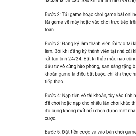
hacker là rất cao. Sau khi đã tìm hiểu và ch
Bước 2: Tải game hoặc chơi game bài online
tải game về máy hoặc vào chơi trực tiếp trên
toàn.
Bước 3: Đăng ký làm thành viên rồi tạo tài
làm. Bởi khi đăng ký thành viên tại nhà cá
rất tận tình 24/24. Bất kì thắc mắc nào cũng
đầu tư vô cùng hào phóng, sẵn sàng tặng bạn
khoản game là điều bắt buộc, chỉ khi thực h
tiếp theo.
Bước 4: Nạp tiền vô tài khoản, tùy vào tình
để chơi hoặc nạp cho nhiều lần chơi khác thì
đó cũng không mất nếu chọn được một nhà cái
cược.
Bước 5: Đặt tiền cược và vào bàn chơi game 