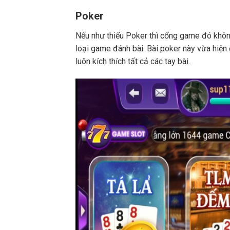
Poker
Nếu như thiếu Poker thì cổng game đó không 
loại game đánh bài. Bài poker này vừa hiện 
luôn kích thích tất cả các tay bài.