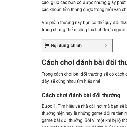
cao, giúp các bạn có được những giây phút 
các khoản tiền thắng cược trong mỗi ván chơ
Với phần thưởng này bạn có thể quy đổi thàn
trong những điểm cộng thu hút được người c
Nội dung chính
Cách chơi đánh bài đổi th
Trong cách chơi bài đổi thưởng sẽ có cách c
đây sẽ cùng nhau tìm hiểu nhé!
Cách chơi đánh bài đổi thưởng
Bước 1: Tìm hiểu về nhà cái, nơi mà bạn sẽ
thưởng hiện nay là những game đổi ra tiền m
game bài đổi thưởng. Bởi vì một khi bị lộ thô