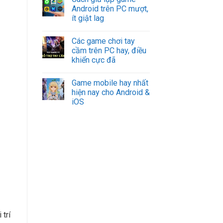
Android trên PC mượt,
ít giật lag
Các game chơi tay
cầm trên PC hay, điều
khiển cực đã
Game mobile hay nhất
hiện nay cho Android &
iOS
 trí