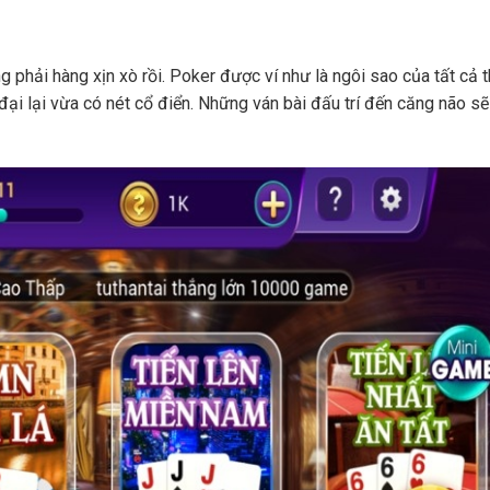
phải hàng xịn xò rồi. Poker được ví như là ngôi sao của tất cả t
đại lại vừa có nét cổ điển. Những ván bài đấu trí đến căng não sẽ