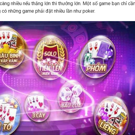
 càng nhiều nếu thắng lớn thì thưởng lớn. Một số game bạn chỉ cầ
ng có những game phải đặt nhiều lần như poker.