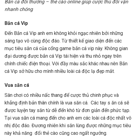
Bắn cá đổi thưởng – thẻ cào online giúp cược thủ đổi vận
nhanh chóng
Bắn cá Vip
Đến Bắn cá Vip anh em không khỏi ngạc nhiên bởi những
sáng tạo vô cùng độc đáo. Từ thiết kế giao diện đến các
mục tiêu săn cá của cổng game bắn cá vip này. Không gian
đại dương được bắn cá Vip tái hiện và thu nhỏ ngay trên
chính chiếc điện thoại. Với đầy màu sắc khác nhau nên Bắn
cá Vip sở hữu cho mình nhiều loài cá độc lạ đẹp mắt.
Vua săn cá
Sân chơi có nhiều nấc thang để cược thủ chinh phục và
khẳng định bản thân chính là vua săn cá. Các tay s ăn cá sẽ
được luyện tay săn từ dễ đến khó từ đơn giản đến phức tạp.
Tại vua săn cá mang đến cho anh em các loài cá độc nhất vô
nhị độc đáo. Đương nhiên khi săn lùng được những mục tiêu
này khả năng đổi thẻ cào cũng cao ngất ngưởng.