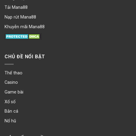
Tải Mana88
Nạp rút Mana88
Khuyễn mãi Mana88
CHỦ ĐỀ NỔI BẬT
Thể thao
Casino
Game bài
Xổ số
Bắn cá
Nổ hũ