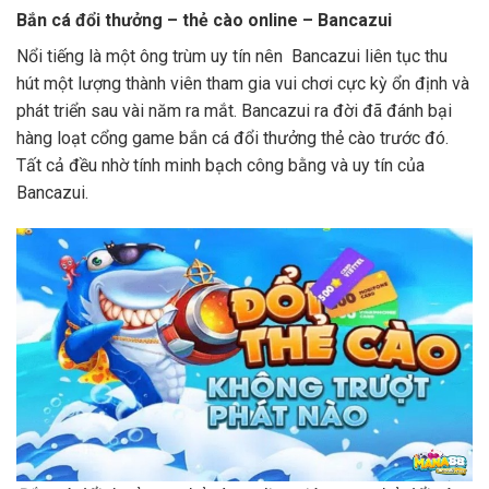
Bắn cá đổi thưởng – thẻ cào online – Bancazui
Nổi tiếng là một ông trùm uy tín nên Bancazui liên tục thu
hút một lượng thành viên tham gia vui chơi cực kỳ ổn định và
phát triển sau vài năm ra mắt. Bancazui ra đời đã đánh bại
hàng loạt cổng game bắn cá đổi thưởng thẻ cào trước đó.
Tất cả đều nhờ tính minh bạch công bằng và uy tín của
Bancazui.