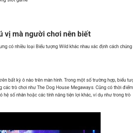
 vị mà người chơi nên biết
ng có nhiều loại Biểu tượng Wild khác nhau xác định cách chúng
trên bất kỳ ô nào trên màn hình. Trong một số trường hợp, biểu t
ong các trò chơi như The Dog House Megaways. Cũng có thời điểm
 hệ số nhân hoặc các tính năng tiện lợi khác, ví dụ như trong trò