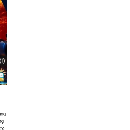
úng
ng
trò