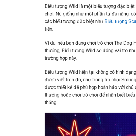
Biểu tượng Wild là một biểu tượng đặc biệt
chơi. Nó giống như một phần tử đa năng, có 
các biểu tượng đặc biệt như
Biểu tượng Sca
tiền.
Ví dụ, nếu bạn đang chơi trò chơi The Dog
thưởng, Biểu tượng Wild sẽ đóng vai trò như
trường hợp này.
Biểu tượng Wild hiện tại không có hình dạng
được viết trên đó, như trong trò chơi Smug
được thiết kế để phù hợp hoàn hảo với chủ đ
thưởng hoặc chơi trò chơi để nhận biết biể
thắng.