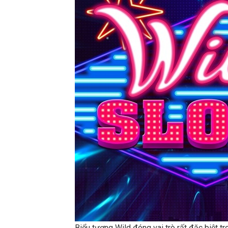
Biểu tượng Wild đóng vai trò rất đặc biệt t