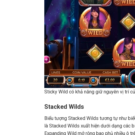
Sticky Wild có khả năng giữ nguyên vị trí c
Stacked Wilds
Biểu tượng Stacked Wilds tương tự như biểu
là Stacked Wilds xuất hiện dưới dạng các b
Expanding Wild mở rộng bao phủ nhiều ô trê