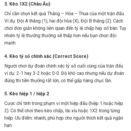
3. Kèo 1X2 (Châu Âu)
Chỉ cần chọn kết quả Thắng – Hòa – Thua của một trận đấu.
Ví dụ: Đội A thắng (1), hai đội hòa (X), Đội B thắng (2). Cách
chơi đơn giản không liên quan đến tỷ lệ chấp hay số bàn. Tuy
nhiên tỷ lệ thưởng thường sẽ thấp hơn nếu bạn chọn đội
mạnh.
4. Kèo tỷ số chính xác (Correct Score)
Người chơi dự đoán chính xác tỷ số cuối cùng của trận đấu
ví dụ: 2-1 hay 3-2 hoặc 0-0. Độ khó cao nhưng nếu dự đoán
đúng thì tiền thưởng rất lớn, có thể gấp hàng chục lần.
5. Kèo hiệp 1 / hiệp 2
Cược chỉ tính trong phạm vi một hiệp đấu (hiệp 1 hoặc hiệp
2). Có thể chơi theo kèo chấp, tài xỉu hoặc 1X2 trong từng
hiệp. Ưu điểm: nhanh, phù hợp cho người thích kết quả ngắn
hạn.