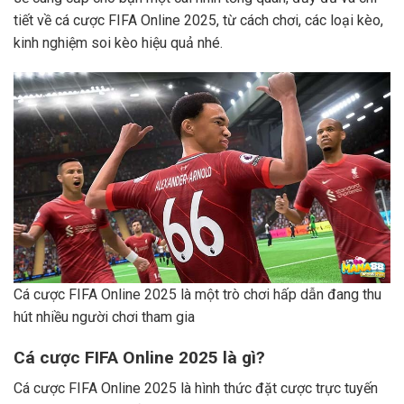
tiết về cá cược FIFA Online 2025, từ cách chơi, các loại kèo,
kinh nghiệm soi kèo hiệu quả nhé.
Cá cược FIFA Online 2025 là một trò chơi hấp dẫn đang thu
hút nhiều người chơi tham gia
Cá cược FIFA Online 2025 là gì?
Cá cược FIFA Online 2025 là hình thức đặt cược trực tuyến