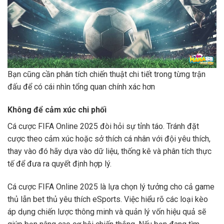
Bạn cũng cần phân tích chiến thuật chi tiết trong từng trận
đấu để có cái nhìn tổng quan chính xác hơn
Không để cảm xúc chi phối
Cá cược FIFA Online 2025 đòi hỏi sự tỉnh táo. Tránh đặt
cược theo cảm xúc hoặc sở thích cá nhân với đội yêu thích,
thay vào đó hãy dựa vào dữ liệu, thống kê và phân tích thực
tế để đưa ra quyết định hợp lý.
Cá cược FIFA Online 2025 là lựa chọn lý tưởng cho cả game
thủ lẫn bet thủ yêu thích eSports. Việc hiểu rõ các loại kèo
áp dụng chiến lược thông minh và quản lý vốn hiệu quả sẽ