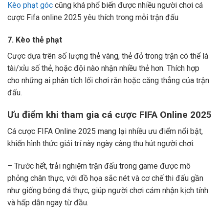
Kèo phạt góc
cũng khá phổ biến được nhiều người chơi cá
cược Fifa online 2025 yêu thích trong mỗi trận đấu
7. Kèo thẻ phạt
Cược dựa trên số lượng thẻ vàng, thẻ đỏ trong trận có thể là
tài/xỉu số thẻ, hoặc đội nào nhận nhiều thẻ hơn. Thích hợp
cho những ai phân tích lối chơi rắn hoặc căng thẳng của trận
đấu.
Ưu điểm khi tham gia cá cược FIFA Online 2025
Cá cược FIFA Online 2025 mang lại nhiều ưu điểm nổi bật,
khiến hình thức giải trí này ngày càng thu hút người chơi:
– Trước hết, trải nghiệm trận đấu trong game được mô
phỏng chân thực, với đồ họa sắc nét và cơ chế thi đấu gần
như giống bóng đá thực, giúp người chơi cảm nhận kịch tính
và hấp dẫn ngay từ đầu.