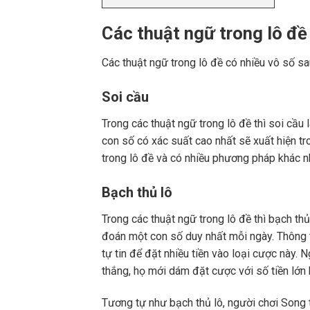
Các thuật ngữ trong lô đ
Các thuật ngữ trong lô đề có nhiều vô số s
Soi cầu
Trong các thuật ngữ trong lô đề thì soi cầ
con số có xác suất cao nhất sẽ xuất hiện t
trong lô đề và có nhiều phương pháp khác nh
Bạch thủ lô
Trong các thuật ngữ trong lô đề thì bạch thủ
đoán một con số duy nhất mỗi ngày. Thông 
tự tin để đặt nhiều tiền vào loại cược này.
thắng, họ mới dám đặt cược với số tiền lớn 
Tương tự như bạch thủ lô, người chơi Song t