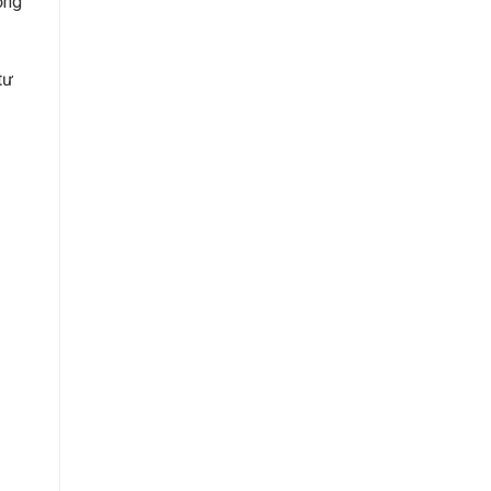
ổng
tư