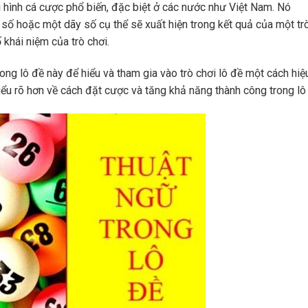
ại hình cá cược phổ biến, đặc biệt ở các nước như Việt Nam. Nó
số hoặc một dãy số cụ thể sẽ xuất hiện trong kết quả của một tr
 khái niệm của trò chơi.
ong lô đề này để hiểu và tham gia vào trò chơi lô đề một cách hiệ
ểu rõ hơn về cách đặt cược và tăng khả năng thành công trong lô