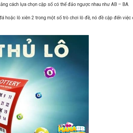
 bằng cách lựa chọn cặp số có thể đảo ngược nhau như AB – BA.
 hoặc lô xiên 2 trong một số trò chơi lô đề, nó đề cập đến việc 