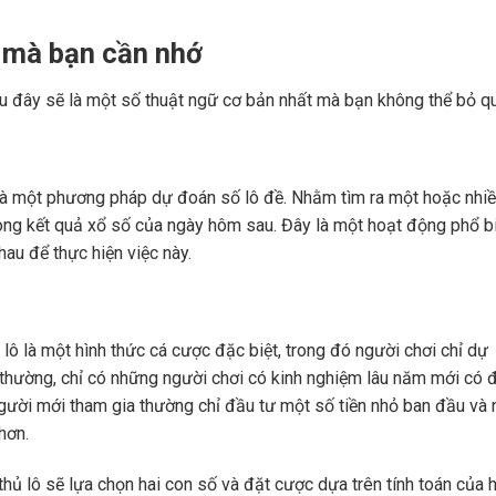
ề mà bạn cần nhớ
au đây sẽ là một số thuật ngữ cơ bản nhất mà bạn không thể bỏ q
u là một phương pháp dự đoán số lô đề. Nhằm tìm ra một hoặc nhi
rong kết quả xổ số của ngày hôm sau. Đây là một hoạt động phổ b
au để thực hiện việc này.
 lô là một hình thức cá cược đặc biệt, trong đó người chơi chỉ dự
thường, chỉ có những người chơi có kinh nghiệm lâu năm mới có 
 Người mới tham gia thường chỉ đầu tư một số tiền nhỏ ban đầu và 
hơn.
hủ lô sẽ lựa chọn hai con số và đặt cược dựa trên tính toán của h