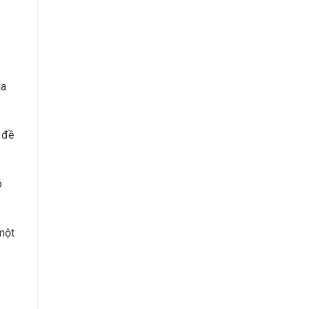
ia
 đề
ó
 một