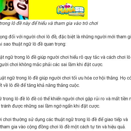
trong lô đề này để hiểu và tham gia vào trò chơi
rọng đối với người chơi lô đề, đặc biệt là những người mới tham g
ại sao thuật ngữ lô đề quan trọng:
ật ngữ trong lô đề giúp người chơi hiểu rõ quy tắc và cách chơi lô
người chơi không mắc phải các sai lầm khi đặt cược.
t ngữ trong lô đề giúp người chơi tối ưu hóa cơ hội thắng. Họ c
t về lô đề để tăng khả năng thắng cuộc.
 trong lô đề lô đề có thể khiến người chơi gặp rủi ro và mất tiền
ọ tránh được những sai lầm ngớ ngẩn khi đặt cược.
 chơi thường sử dụng các thuật ngữ trong lô đề để giao tiếp và
 tham gia vào cộng đồng chơi lô đề một cách tự tin và hiệu quả.