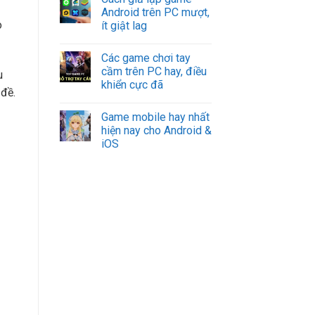
Android trên PC mượt,
ò
ít giật lag
Các game chơi tay
cầm trên PC hay, điều
u
khiển cực đã
 đề.
Game mobile hay nhất
hiện nay cho Android &
iOS