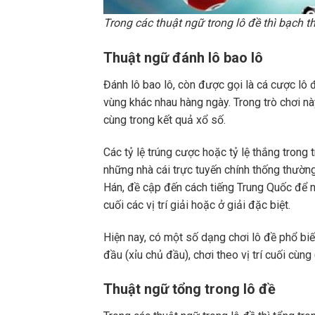
Trong các thuật ngữ trong lô đề thì bạch t
Thuật ngữ đánh lô bao lô
Đánh lô bao lô, còn được gọi là cá cược lô 
vùng khác nhau hàng ngày. Trong trò chơi nà
cùng trong kết quả xổ số.
Các tỷ lệ trúng cược hoặc tỷ lệ thắng trong 
những nhà cái trực tuyến chính thống thường
Hán, đề cập đến cách tiếng Trung Quốc để nó
cuối các vị trí giải hoặc ở giải đặc biệt.
Hiện nay, có một số dạng chơi lô đề phổ biến 
đầu (xỉu chủ đầu), chơi theo vị trí cuối cùng
Thuật ngữ tổng trong lô đề