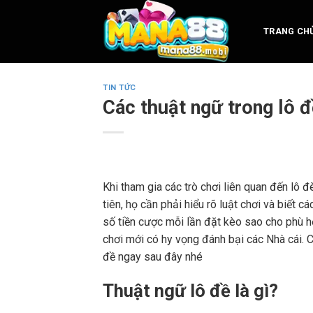
Skip
to
TRANG CH
content
TIN TỨC
Các thuật ngữ trong lô đ
Khi tham gia các trò chơi liên quan đến lô
tiên, họ cần phải hiểu rõ luật chơi và biết 
số tiền cược mỗi lần đặt kèo sao cho phù hợ
chơi mới có hy vọng đánh bại các Nhà cái.
đề ngay sau đây nhé
Thuật ngữ lô đề là gì?