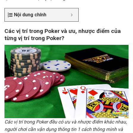
Nội dung chính
Các vị trí trong Poker và ưu, nhược điểm của
từng vị trí trong Poker?
Các vị trí trong Poker đều có ưu và nhược điểm khác nhau,
người chơi cần vận dụng thông tin 1 cách thông minh và