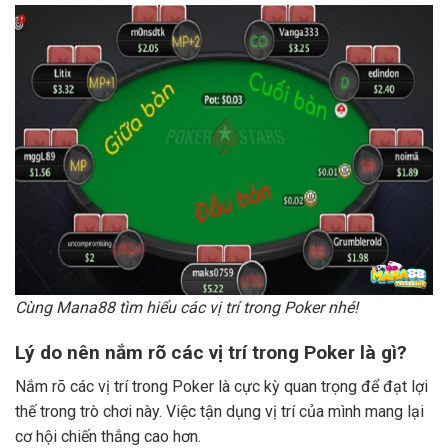
Cùng Mana88 tìm hiểu các vị trí trong Poker nhé!
Lý do nên nắm rõ các vị trí trong Poker là gì?
Nắm rõ các vị trí trong Poker là cực kỳ quan trọng để đạt lợi
thế trong trò chơi này. Việc tận dụng vị trí của mình mang lại
cơ hội chiến thắng cao hơn.