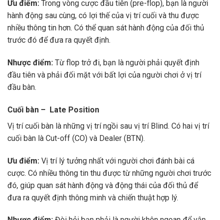
Ưu điểm:
Trong vòng cược đầu tiên (pre-flop), bạn là người
hành động sau cùng, có lợi thế của vị trí cuối và thu được
nhiều thông tin hơn. Có thể quan sát hành động của đối thủ
trước đó để đưa ra quyết định.
Nhược điểm:
Từ flop trở đi, bạn là người phải quyết định
đầu tiên và phải đối mặt với bất lợi của người chơi ở vị trí
đầu bàn.
Cuối bàn – Late Position
Vị trí cuối bàn là những vị trí ngồi sau vị trí Blind. Có hai vị trí
cuối bàn là Cut-off (CO) và Dealer (BTN).
Ưu điểm:
Vị trí lý tưởng nhất với người chơi đánh bài cá
cược. Có nhiều thông tin thu được từ những người chơi trước
đó, giúp quan sát hành động và động thái của đối thủ để
đưa ra quyết định thông minh và chiến thuật hợp lý.
Nhược điểm:
Đòi hỏi bạn phải là người khôn ngoan để vận