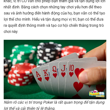
khác, vị trí CO vẫn cho phép bạn tham gia và tận dụng lợi ích
nhất định. Bằng cách chọn những tay chơi yếu hơn để theo
sau và ảnh hưởng đến hành động của họ, bạn vẫn có thể tạo
lợi thế cho mình. Hiểu và tận dụng mọi vị trí, bạn có thể đưa
ra quyết định thông minh và tạo cơ hội chiến thắng trong trò
chơi này.
Nắm rõ các vị trí trong Poker là rất quan trọng để tận dụng
lợi thế và cải thiện tỷ lệ thắng.