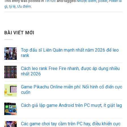
This entry was posted in
Tin tức
and tagged
Nhược điểm
,
poker
,
Poker là
gì
,
tỷ lệ
,
Ưu điểm
.
BÀI VIẾT MỚI
Top đấu sĩ Liên Quân mạnh nhất năm 2026 để leo
rank
Cách leo rank Free Fire nhanh, được áp dụng nhiều
nhất 2026
Game Pikachu Online miễn phí: Nối hình cổ điển cực
cuốn
Cách giả lập game Android trên PC mượt, ít giật lag
Các game chơi tay cầm trên PC hay, điều khiển cực