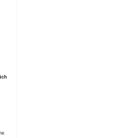
ách
me.