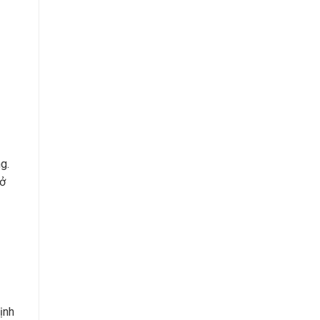
g.
rở
ịnh