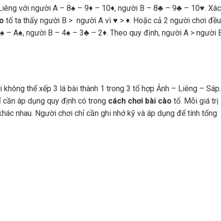
Liêng với người A – 8♠ – 9♦ – 10♦, người B – 8♣ – 9♣ – 10♥. Xác
ào
tố ta thấy người B > người A vì ♥ > ♦. Hoặc cả 2 người chơi đề
2♠ – A♠, người B – 4♠ – 3♣ – 2♦. Theo quy định, người A > người B
không thể xếp 3 lá bài thành 1 trong 3 tổ hợp Ảnh – Liêng – Sáp.
ỉ cần áp dụng quy định có trong
cách chơi bài cào
tố. Mỗi giá trị
hác nhau. Người chơi chỉ cần ghi nhớ kỹ và áp dụng để tính tổng