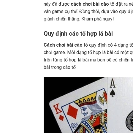
này đã được
cách chơi bài cào
tố đặt ra n
ván game cụ thể. Đồng thời, dựa vào quy đị
giành chiến thắng. Khám phá ngay!
Quy định các tổ hợp lá bài
Cách chơi bài cào
tố quy định có 4 dạng tổ
chơi game. Mỗi dạng tổ hợp lá bài có một q
trên từng tổ hợp lá bài mà bạn sẽ có chiến l
bài trong cào tố: