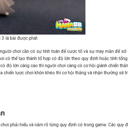
rị 3 lá bài được phát
ỏi người chơi cần có sự tính toán để cược tố và sự may mắn để sở
hơi có thể tạo thành tổ hợp có độ lớn theo quy định hoặc tính tổng
có độ lớn càng cao thì người chơi càng có cơ hội giành chiến thắn
a chiến lược chơi khôn khéo thì cơ hội thắng và nhận thưởng sẽ t
ản
 chơi phải hiểu và nắm rõ từng quy định có trong game. Các quy đ