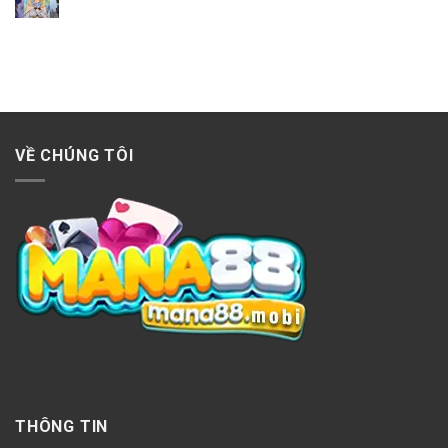
VỀ CHÚNG TÔI
THÔNG TIN