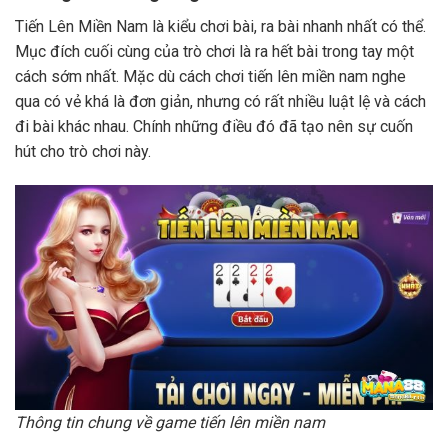
Tiến Lên Miền Nam là kiểu chơi bài, ra bài nhanh nhất có thể.
Mục đích cuối cùng của trò chơi là ra hết bài trong tay một
cách sớm nhất. Mặc dù cách chơi tiến lên miền nam nghe
qua có vẻ khá là đơn giản, nhưng có rất nhiều luật lệ và cách
đi bài khác nhau. Chính những điều đó đã tạo nên sự cuốn
hút cho trò chơi này.
Thông tin chung về game tiến lên miền nam