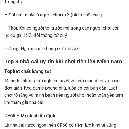
Trong đó:
– Đút mù nghĩa là người chơi ra 3 (bích) cuối cùng
– Thối: Khi có người tới trước mà trong các người chơi còn
lại có giữ lá 2, đôi thông, tứ quý
– Cóng: Người chơi không ra được bài
Top 3 nhà cái uy tín khi chơi tiến lên Miền nam
Topbet chất lượng tốt
Mang lại những trải nghiệm tuyệt vời với giao diện vô cùng
đơn giản. Kho game phong phú, luôn có cái bạn cần. Luật
chơi rõ ràng và minh bạch nên người chơi hoàn toàn yên tâm
khí tham gia nhà cái.
CF68 – tài chính ổn định
Là nhà cái nươc ngoài nên CF68 có tiềm lực kinh tế vững