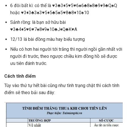
6 đôi bất kì: có thể là ♥3♣3♦5♥5♥6♠6♣8♠8♣9♦9♣Q♠Q
hoặc ♥3♦3♣3♠3♥5♦5♣5♠5♥8♣8♦10♠10
Sảnh rồng: là bạn sở hữu bài
♥3♣4♦5♥6♥7♠8♦9♠10♣J♦Q♣K♥A
12/13 lá bài đồng màu hay biểu tượng
Nếu có hơn hai người tới trắng thì người ngồi gần nhất với
người đi trước, theo ngược chiều kim đồng hồ sẽ được
ưu tiên đánh trước.
Cách tính điểm
Tùy vào thứ tự hết bài cũng như tình trạng chặt thì cách tính
điểm sẽ theo bải sau đây: