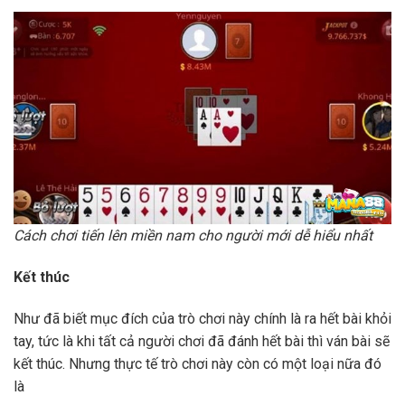
Cách chơi tiến lên miền nam cho người mới dễ hiểu nhất
Kết thúc
Như đã biết mục đích của trò chơi này chính là ra hết bài khỏi
tay, tức là khi tất cả người chơi đã đánh hết bài thì ván bài sẽ
kết thúc. Nhưng thực tế trò chơi này còn có một loại nữa đó
là