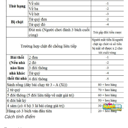
Cách tính điểm