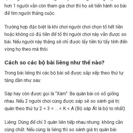
hơn 1 người vẫn còn tham gia chơi thì họ sẽ tiến hành so bài
để tìm người thắng cuộc.
Trường hợp đặc biệt là khi chơi người chơi chọn tố hết tiền
hoặc không có đủ tiền để tố thì người chơi này vẫn được so
bài. Nếu người này thắng sẽ chỉ được lấy tiền từ tẩy tính đến
vòng họ theo mà thôi.
Cách so các bộ bài liêng như thế nào?
Trong bài liêng thì các bộ bài sẽ được sắp xếp theo thứ tự
tăng dần như sau:
Sáp hay còn được gọi là “Xám”: Ba quân bài có số giống
nhau. Nếu 2 người chơi cùng được sáp sẽ so sánh giá trị
quân theo thứ tự 2 < 3 < … < K < A (Bộ sáp Át là bộ to nhất)
Liêng: Dùng để chỉ 3 quân liên tiếp nhau nhưng không cần
cùng chất. Nếu cùng là liêng thì so sánh giá trị quân bài