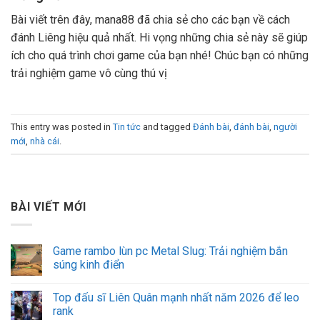
Bài viết trên đây, mana88 đã chia sẻ cho các bạn về cách
đánh Liêng hiệu quả nhất. Hi vọng những chia sẻ này sẽ giúp
ích cho quá trình chơi game của bạn nhé! Chúc bạn có những
trải nghiệm game vô cùng thú vị
This entry was posted in
Tin tức
and tagged
Đánh bài
,
đánh bài
,
người
mới
,
nhà cái
.
BÀI VIẾT MỚI
Game rambo lùn pc Metal Slug: Trải nghiệm bắn
súng kinh điển
Top đấu sĩ Liên Quân mạnh nhất năm 2026 để leo
rank