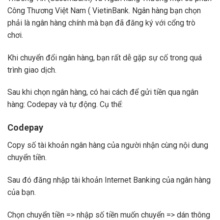
Công Thương Việt Nam ( VietinBank. Ngân hàng bạn chọn
phải là ngân hàng chính mà bạn đã đăng ký với cổng trò
chơi.
Khi chuyển đổi ngân hàng, bạn rất dễ gặp sự cố trong quá
trình giao dịch.
Sau khi chọn ngân hàng, có hai cách để gửi tiền qua ngân
hàng: Codepay và tự động. Cụ thể:
Codepay
Copy số tài khoản ngân hàng của người nhận cùng nội dung
chuyển tiền.
Sau đó đăng nhập tài khoản Internet Banking của ngân hàng
của bạn.
Chọn chuyển tiền => nhập số tiền muốn chuyển => dán thông