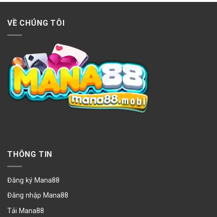
VỀ CHÚNG TÔI
THÔNG TIN
Đăng ký Mana88
Đăng nhập Mana88
Tải Mana88