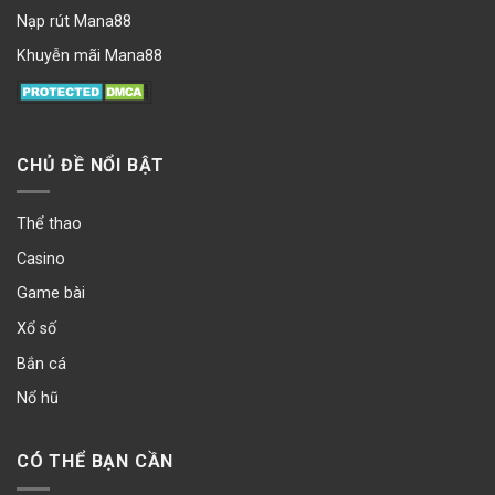
Nạp rút Mana88
Khuyễn mãi Mana88
CHỦ ĐỀ NỔI BẬT
Thể thao
Casino
Game bài
Xổ số
Bắn cá
Nổ hũ
CÓ THỂ BẠN CẦN