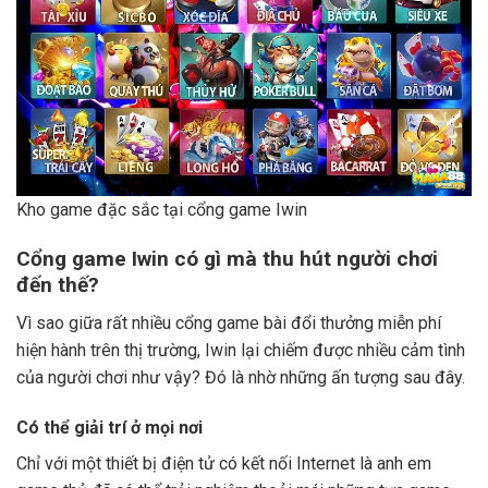
Kho game đặc sắc tại cổng game Iwin
Cổng game Iwin có gì mà thu hút người chơi
đến thế?
Vì sao giữa rất nhiều cổng game bài đổi thưởng miễn phí
hiện hành trên thị trường, Iwin lại chiếm được nhiều cảm tình
của người chơi như vậy? Đó là nhờ những ấn tượng sau đây.
Có thể giải trí ở mọi nơi
Chỉ với một thiết bị điện tử có kết nối Internet là anh em