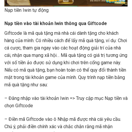
Nạp tiền Iwin tự động
Nạp tiền vào tài khoản Iwin thông qua Giftcode
Giftcode là mã quà tặng mà nhà cái dành tặng cho khách
hàng của mình. Có nhiều cách để lấy mã quà tặng, ví dụ: Chơi
cá cược, tham gia ngay vào các hoạt động giải trí của nhà
cái, nhận qua mạng xã hội… Mã quà tặng có giá trị tương ứng
với số tiền ảo được sử dụng khi chơi trên cổng game này.
Nếu có mã quà tặng, bạn hoàn toàn có thể quy đổi thành tiền
mặt trong tài khoản game của mình. Quy trình nạp tiền bằng
mã quà tặng như sau:
– Đăng nhập vào tài khoản Iwin => Truy cập mục Nạp tiền và
chọn Giftcode
– Điền mã Giftcode vào ô Nhập mã được nhà cái yêu cầu.
Chú ý, phải điền chính xác và chắc chắn rằng mã nhận