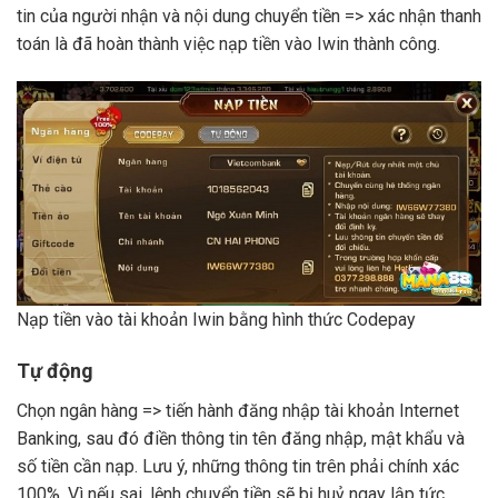
tin của người nhận và nội dung chuyển tiền => xác nhận thanh
toán là đã hoàn thành việc nạp tiền vào Iwin thành công.
Nạp tiền vào tài khoản Iwin bằng hình thức Codepay
Tự động
Chọn ngân hàng => tiến hành đăng nhập tài khoản Internet
Banking, sau đó điền thông tin tên đăng nhập, mật khẩu và
số tiền cần nạp. Lưu ý, những thông tin trên phải chính xác
100%. Vì nếu sai, lệnh chuyển tiền sẽ bị huỷ ngay lập tức.