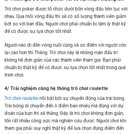
Trò chơi poker được tổ chức dưới bốn vòng đấu liên tục với
nhau. Qua mỗi vòng đấu thì sẽ có số lượng thành viên giảm
bớt so với ban đầu. Người chơi phải chuẩn bị tâm lý thật kỹ
để có được sự lựa chọn tốt nhất.
Người nào đi đến vòng cuối cùng và so điểm với người còn
lại cao hơn thì Thắng. Trò chơi này là những màn đấu trí
không hề đơn giản của các thành viên tham gia. Bạn phải
chuẩn bị thật kỹ để có được sự lựa chọn tốt nhất trong quá
trình chơi.
4/ Trải nghiệm cùng hệ thống trò chơi roulette
Trò chơi roulette
nổi bật bởi sự chuyển động của trái bóng.
Trái bóng di chuyển đến ô điểm bao nhiêu mà đúng với dự
đoán của bạn thì sẽ thắng. Đây là trò chơi không đơn giản,
tốn rất nhiều công sức mà nghiên cứu được. Người chơi khi
tham gia phải suy nghĩ thật kỹ để lựa chọn đúng điểm đến