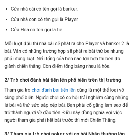
Cửa nhà cái có tên gọi là banker.
Cửa nhà con có tên gọi là Player.
Cửa Hòa có tên gọi là tie.
Mỗi lượt đấu thì nhà cái sẽ phát ra cho Player và banker 2 là
bài. Vẫn có những trường hợp sẽ phát ra bài thứ ba nhưng
phải đúng luật. Nếu tổng của bên nào lớn hơn thì bên đó
giành chiến thắng. Còn điểm tổng bằng nhau là hòa.
2/ Trò chơi đánh bài tiến lên phổ biến trên thị trường
Tham gia trò
chơi đánh bài tiến lên
cũng là một thể loại vô
cùng phổ biến. Người chơi có cơ hội trải nghiệm cùng những
lá bài và thử sức sắp xếp bài. Bạn phải cố gắng làm sao để
trở thành người về đầu tiên. Điều này đồng nghĩa với việc
người tham gia phải hết bài trước thì mới Chiến Thắng.
3/ Tham gia trò chơi poker với cơ hội Nhận thưởng lớn