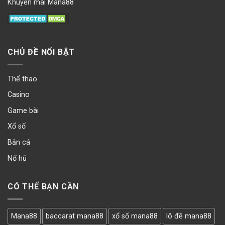
Khuyễn mãi Mana88
CHỦ ĐỀ NỔI BẬT
Thể thao
Casino
Game bài
Xổ số
Bắn cá
Nổ hũ
CÓ THỂ BẠN CẦN
Mana88
baccarat mana88
xổ số mana88
lô đề mana88