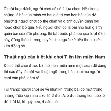
Ở mỗi lượt đánh, người chơi sẽ có 2 lựa chọn. Nếu trong
những lá bài của mình có bài giá trị cao hơn bài của đối
phương, người chơi có thể chặn và giành quyền đánh bài
hoặc chọn bỏ qua. Nếu người chơi có lá bài nhỏ hơn giá trị
quân bài của đối phương, thì bắt buộc phải bỏ qua lượt đánh
này, đồng thời nhường quyền cho người kế tiếp theo chiều
kim đồng hồ.
Thuật ngữ cần biết khi chơi Tiến lên miền Nam
Để có thể chơi được bài tiến lên miền nam một cách dễ dàng
thì sau đây là một vài thuật ngữ trong bàn chơi mà người
chơi cần phải nắm rõ:
Tới trắng: người chơi sẽ về nhất khi trong bài có một trong
những điều kiện như sau: từ 3 đến A, 5 đôi thông liên tiếp, 6
đôi bất kì, tứ quý heo, 4 sám cô.