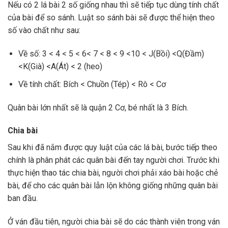
Nếu có 2 lá bài 2 số giống nhau thì sẽ tiếp tục dùng tính chất
của bài để so sánh. Luật so sánh bài sẽ được thể hiện theo
số vào chất như sau:
Về số: 3 < 4 < 5 < 6< 7 < 8 < 9 <10 < J(Bồi) <Q(Đầm)
<K(Già) <A(Át) < 2 (heo)
Về tính chất: Bích < Chuồn (Tép) < Rô < Cơ
Quân bài lớn nhất sẽ là quận 2 Cơ, bé nhất là 3 Bích.
Chia bài
Sau khi đã nắm được quy luật của các lá bài, bước tiếp theo
chính là phân phát các quân bài đến tay người chơi. Trước khi
thực hiện thao tác chia bài, người chơi phải xáo bài hoặc chẻ
bài, để cho các quân bài lẫn lộn không giống những quân bài
ban đầu.
Ở ván đầu tiên, người chia bài sẽ do các thành viên trong ván