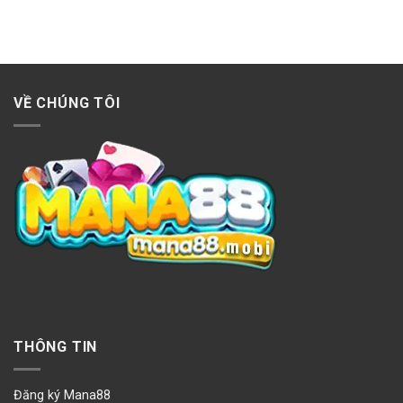
VỀ CHÚNG TÔI
THÔNG TIN
Đăng ký Mana88