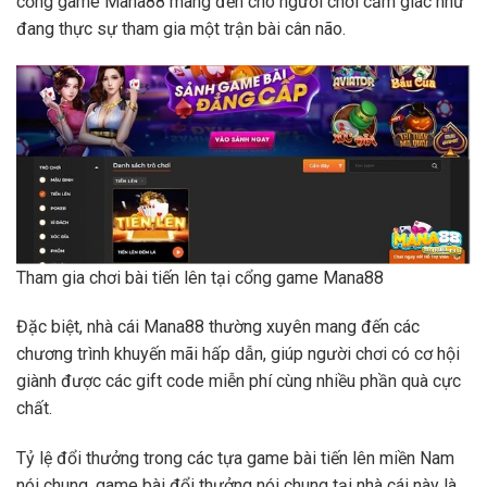
cổng game Mana88 mang đến cho người chơi cảm giác như
đang thực sự tham gia một trận bài cân não.
Tham gia chơi bài tiến lên tại cổng game Mana88
Đặc biệt, nhà cái Mana88 thường xuyên mang đến các
chương trình khuyến mãi hấp dẫn, giúp người chơi có cơ hội
giành được các gift code miễn phí cùng nhiều phần quà cực
chất.
Tỷ lệ đổi thưởng trong các tựa game bài tiến lên miền Nam
nói chung, game bài đổi thưởng nói chung tại nhà cái này là