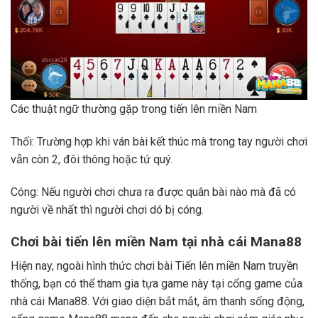
Các thuật ngữ thường gặp trong tiến lên miền Nam
Thối: Trường hợp khi ván bài kết thúc mà trong tay người chơi
vẫn còn 2, đôi thông hoặc tứ quý.
Cóng: Nếu người chơi chưa ra được quân bài nào mà đã có
người về nhất thì người chơi dó bị cóng.
Chơi bài tiến lên miền Nam tại nhà cái Mana88
Hiện nay, ngoài hình thức chơi bài Tiến lên miền Nam truyền
thống, bạn có thể tham gia tựa game này tại cổng game của
nhà cái Mana88. Với giao diện bắt mắt, âm thanh sống động,