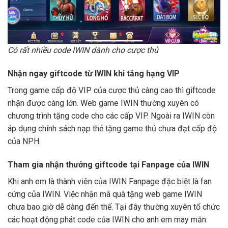
Có rất nhiều code IWIN dành cho cược thủ
Nhận ngay giftcode từ IWIN khi tăng hạng VIP
Trong game cấp độ VIP của cược thủ càng cao thì giftcode
nhận được càng lớn. Web game IWIN thường xuyên có
chương trình tặng code cho các cấp VIP. Ngoài ra IWIN còn
áp dụng chính sách nạp thẻ tặng game thủ chưa đạt cấp độ
của NPH.
Tham gia nhận thưởng giftcode tại Fanpage của IWIN
Khi anh em là thành viên của IWIN Fanpage đặc biệt là fan
cứng của IWIN. Việc nhận mã quà tặng web game IWIN
chưa bao giờ dễ dàng đến thế. Tại đây thường xuyên tổ chức
các hoạt động phát code của IWIN cho anh em may mắn: