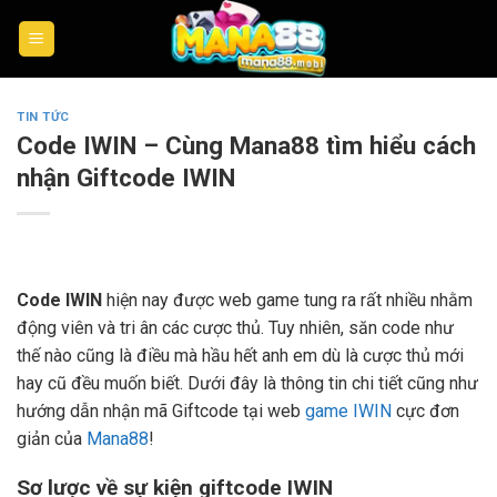
Skip
to
content
TIN TỨC
Code IWIN – Cùng Mana88 tìm hiểu cách
nhận Giftcode IWIN
Code IWIN
hiện nay được web game tung ra rất nhiều nhằm
động viên và tri ân các cược thủ. Tuy nhiên, săn code như
thế nào cũng là điều mà hầu hết anh em dù là cược thủ mới
hay cũ đều muốn biết. Dưới đây là thông tin chi tiết cũng như
hướng dẫn nhận mã Giftcode tại web
game IWIN
cực đơn
giản của
Mana88
!
Sơ lược về sự kiện giftcode IWIN