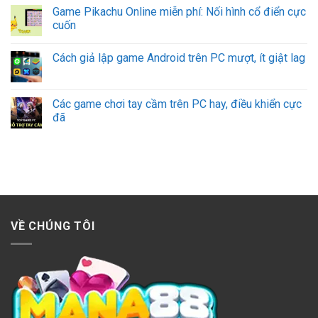
Game Pikachu Online miễn phí: Nối hình cổ điển cực
cuốn
Cách giả lập game Android trên PC mượt, ít giật lag
Các game chơi tay cầm trên PC hay, điều khiển cực
đã
VỀ CHÚNG TÔI