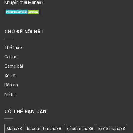
Khuyễn mãi Mana88
CHỦ ĐỀ NỔI BẬT
Thể thao
Casino
Game bài
Xổ số
Bắn cá
Nổ hũ
CÓ THỂ BẠN CẦN
Mana88
baccarat mana88
xổ số mana88
lô đề mana88