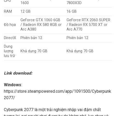
CPU
1600
7800X3D
RAM
12 GB
16 GB
GeForce GTX 1060 6GB
GeForce RTX 2060 SUPER
Đồ họa
/ Radeon RX 580 8GB or
/ Radeon RX 5700 XT or
Arc A380
Arc A770
DirectX
Phiên bản 12
Phiên bản 12
Dung
lượng
Khả dụng 70 GB
Khả dụng 70 GB
lưu trữ
Link download:
Windows
:
https://store.steampowered.com/app/1091500/Cyberpunk
2077/
Cyberpunk 2077 là một trải nghiệm nhập vai đậm chất