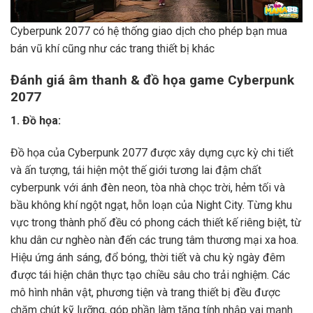
Cyberpunk 2077 có hệ thống giao dịch cho phép bạn mua
bán vũ khí cũng như các trang thiết bị khác
Đánh giá âm thanh & đồ họa game Cyberpunk
2077
1. Đồ họa:
Đồ họa của Cyberpunk 2077 được xây dựng cực kỳ chi tiết
và ấn tượng, tái hiện một thế giới tương lai đậm chất
cyberpunk với ánh đèn neon, tòa nhà chọc trời, hẻm tối và
bầu không khí ngột ngạt, hỗn loạn của Night City. Từng khu
vực trong thành phố đều có phong cách thiết kế riêng biệt, từ
khu dân cư nghèo nàn đến các trung tâm thương mại xa hoa.
Hiệu ứng ánh sáng, đổ bóng, thời tiết và chu kỳ ngày đêm
được tái hiện chân thực tạo chiều sâu cho trải nghiệm. Các
mô hình nhân vật, phương tiện và trang thiết bị đều được
chăm chút kỹ lưỡng, góp phần làm tăng tính nhập vai mạnh