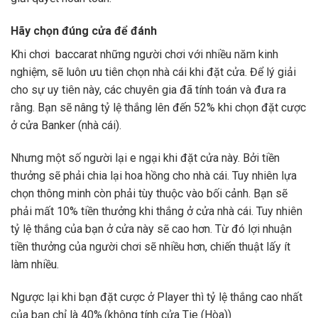
Hãy chọn đúng cửa để đánh
Khi chơi baccarat những người chơi với nhiều năm kinh
nghiệm, sẽ luôn ưu tiên chọn nhà cái khi đặt cửa. Để lý giải
cho sự uy tiên này, các chuyên gia đã tính toán và đưa ra
rằng. Bạn sẽ nâng tỷ lệ thắng lên đến 52% khi chọn đặt cược
ở cửa Banker (nhà cái).
Nhưng một số người lại e ngại khi đặt cửa này. Bởi tiền
thưởng sẽ phải chia lại hoa hồng cho nhà cái. Tuy nhiên lựa
chọn thông minh còn phải tùy thuộc vào bối cảnh. Bạn sẽ
phải mất 10% tiền thưởng khi thắng ở cửa nhà cái. Tuy nhiên
tỷ lệ thắng của bạn ở cửa này sẽ cao hơn. Từ đó lợi nhuận
tiền thưởng của người chơi sẽ nhiều hơn, chiến thuật lấy ít
làm nhiều.
Ngược lại khi bạn đặt cược ở Player thì tỷ lệ thắng cao nhất
của bạn chỉ là 40%.(không tính cửa Tie (Hòa))