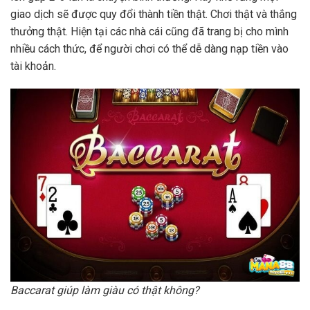
giao dịch sẽ được quy đổi thành tiền thật. Chơi thật và thắng
thưởng thật. Hiện tại các nhà cái cũng đã trang bị cho mình
nhiều cách thức, để người chơi có thể dễ dàng nạp tiền vào
tài khoản.
Baccarat giúp làm giàu có thật không?