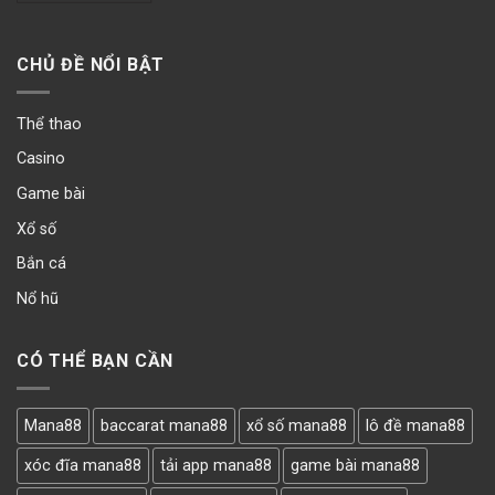
CHỦ ĐỀ NỔI BẬT
Thể thao
Casino
Game bài
Xổ số
Bắn cá
Nổ hũ
CÓ THỂ BẠN CẦN
Mana88
baccarat mana88
xổ số mana88
lô đề mana88
xóc đĩa mana88
tải app mana88
game bài mana88