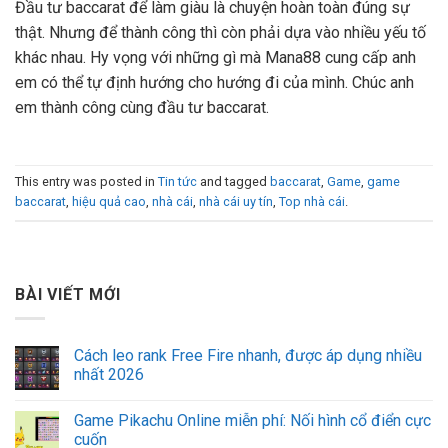
Đầu tư baccarat để làm giàu là chuyện hoàn toàn đúng sự
thật. Nhưng để thành công thì còn phải dựa vào nhiều yếu tố
khác nhau. Hy vọng với những gì mà Mana88 cung cấp anh
em có thể tự định hướng cho hướng đi của mình. Chúc anh
em thành công cùng đầu tư baccarat.
This entry was posted in
Tin tức
and tagged
baccarat
,
Game
,
game
baccarat
,
hiệu quả cao
,
nhà cái
,
nhà cái uy tín
,
Top nhà cái
.
BÀI VIẾT MỚI
Cách leo rank Free Fire nhanh, được áp dụng nhiều
nhất 2026
Game Pikachu Online miễn phí: Nối hình cổ điển cực
cuốn