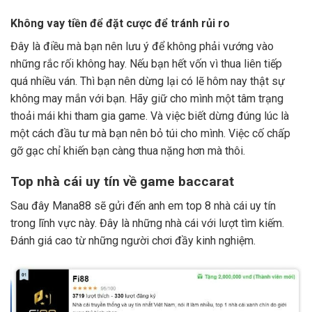
Không vay tiền để đặt cược để tránh rủi ro
Đây là điều mà bạn nên lưu ý để không phải vướng vào
những rắc rối không hay. Nếu bạn hết vốn vì thua liên tiếp
quá nhiều ván. Thì bạn nên dừng lại có lẽ hôm nay thật sự
không may mắn với bạn. Hãy giữ cho mình một tâm trạng
thoải mái khi tham gia game. Và việc biết dừng đúng lúc là
một cách đầu tư mà bạn nên bỏ túi cho mình. Việc cố chấp
gỡ gạc chỉ khiến bạn càng thua nặng hơn mà thôi.
Top nhà cái uy tín về game baccarat
Sau đây Mana88 sẽ gửi đến anh em top 8 nhà cái uy tín
trong lĩnh vực này. Đây là những nhà cái với lượt tìm kiếm.
Đánh giá cao từ những người chơi đầy kinh nghiệm.