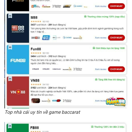
Top nhà cái uy tín về game baccarat