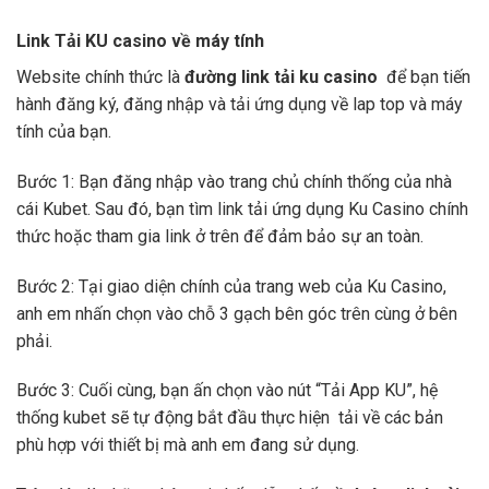
Link Tải KU casino về máy tính
Website chính thức là
đường link tải ku casino
để bạn tiến
hành đăng ký, đăng nhập và tải ứng dụng về lap top và máy
tính của bạn.
Bước 1: Bạn đăng nhập vào trang chủ chính thống của nhà
cái Kubet. Sau đó, bạn tìm link tải ứng dụng Ku Casino chính
thức hoặc tham gia link ở trên để đảm bảo sự an toàn.
Bước 2: Tại giao diện chính của trang web của Ku Casino,
anh em nhấn chọn vào chỗ 3 gạch bên góc trên cùng ở bên
phải.
Bước 3: Cuối cùng, bạn ấn chọn vào nút “Tải App KU”, hệ
thống kubet sẽ tự động bắt đầu thực hiện tải về các bản
phù hợp với thiết bị mà anh em đang sử dụng.