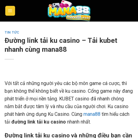
Skip
to
content
TIN TỨC
Đường link tải ku casino – Tải kubet
nhanh cùng mana88
Với tất cả những người yêu các bộ môn game cá cược, thì
bạn không thể không biết về ku casino. Cổng game này đang
phát triển ở mọi nền tảng. KUBET casino đã nhanh chóng
nắm bắt được tâm lý và nhu cầu của người chơi. Ku casino
phát hành ứng dụng Ku Casino. Cùng
mana88
tìm hiểu cách
tải
đường link tải ku casino
nhanh nhất.
Đường link tải ku casino và những điều bạn cần