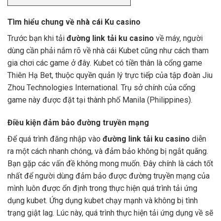
Tìm hiểu chung về nhà cái Ku casino
Trước bạn khi tải
đường link tải ku casino
về máy, người
dùng cần phải nắm rõ về nhà cái Kubet cũng như cách tham
gia chơi các game ở đây. Kubet có tiền thân là cổng game
Thiên Hạ Bet, thuộc quyền quản lý trực tiếp của tập đoàn Jiu
Zhou Technologies International. Trụ sở chính của cổng
game này được đặt tại thành phố Manila (Philippines).
Điều kiện đảm bảo đường truyền mạng
Để quá trình đăng nhập vào
đường link tải ku casino
diễn
ra một cách nhanh chóng, và đảm bảo không bị ngắt quãng.
Bạn gặp các vấn đề không mong muốn. Đây chính là cách tốt
nhất để người dùng đảm bảo được đường truyền mạng của
mình luôn được ổn định trong thực hiện quá trình tải ứng
dụng kubet. Ứng dụng kubet chạy mạnh và không bị tình
trạng giật lag. Lúc này, quá trình thực hiện tải ứng dụng về sẽ