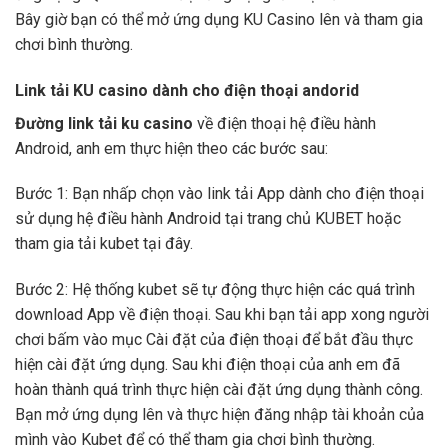
Bây giờ bạn có thể mở ứng dụng KU Casino lên và tham gia
chơi bình thường.
Link tải KU casino dành cho điện thoại andorid
Đường link tải ku casino
về điện thoại hệ điều hành
Android, anh em thực hiện theo các bước sau:
Bước 1: Bạn nhấp chọn vào link tải App dành cho điện thoại
sử dụng hệ điều hành Android tại trang chủ KUBET hoặc
tham gia tải kubet tại đây.
Bước 2: Hệ thống kubet sẽ tự động thực hiện các quá trình
download App về điện thoại. Sau khi bạn tải app xong người
chơi bấm vào mục Cài đặt của điện thoại để bắt đầu thực
hiện cài đặt ứng dụng. Sau khi điện thoại của anh em đã
hoàn thành quá trình thực hiện cài đặt ứng dụng thành công.
Bạn mở ứng dụng lên và thực hiện đăng nhập tài khoản của
mình vào Kubet để có thể tham gia chơi bình thường.