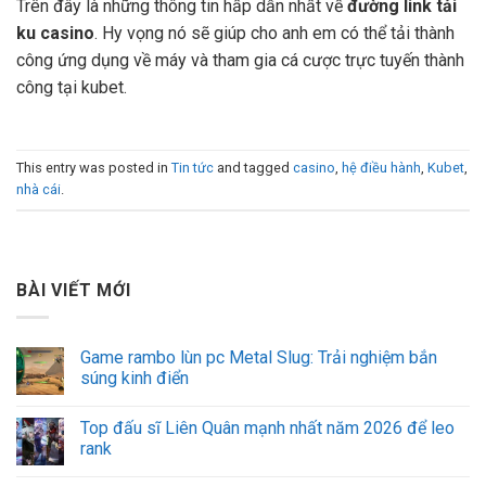
Trên đây là những thông tin hấp dẫn nhất về
đường link tải
ku casino
. Hy vọng nó sẽ giúp cho anh em có thể tải thành
công ứng dụng về máy và tham gia cá cược trực tuyến thành
công tại kubet.
This entry was posted in
Tin tức
and tagged
casino
,
hệ điều hành
,
Kubet
,
nhà cái
.
BÀI VIẾT MỚI
Game rambo lùn pc Metal Slug: Trải nghiệm bắn
súng kinh điển
Top đấu sĩ Liên Quân mạnh nhất năm 2026 để leo
rank