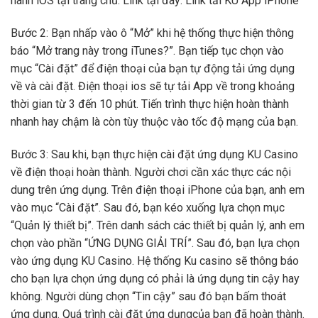
hành iOS tại trang chủ. Link tại đây: Link tải KU App iPhone
Bước 2: Bạn nhấp vào ô “Mở” khi hệ thống thực hiện thông
báo “Mở trang này trong iTunes?”. Bạn tiếp tục chọn vào
mục “Cài đặt” để điện thoại của bạn tự động tải ứng dụng
về và cài đặt. Điện thoại ios sẽ tự tải App về trong khoảng
thời gian từ 3 đến 10 phút. Tiến trình thực hiện hoàn thành
nhanh hay chậm là còn tùy thuộc vào tốc độ mạng của bạn.
Bước 3: Sau khi, bạn thực hiện cài đặt ứng dụng KU Casino
về điện thoại hoàn thành. Người chơi cần xác thực các nội
dung trên ứng dụng. Trên điện thoại iPhone của bạn, anh em
vào mục “Cài đặt”. Sau đó, bạn kéo xuống lựa chọn mục
“Quản lý thiết bị”. Trên danh sách các thiết bị quản lý, anh em
chọn vào phần “ỨNG DỤNG GIẢI TRÍ”. Sau đó, bạn lựa chọn
vào ứng dụng KU Casino. Hệ thống Ku casino sẽ thông báo
cho bạn lựa chọn ứng dụng có phải là ứng dụng tin cậy hay
không. Người dùng chọn “Tin cậy” sau đó bạn bấm thoát
ứng dụng. Quá trình cài đặt ứng dụngcủa bạn đã hoàn thành.