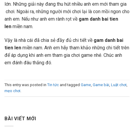
lớn. Những giải này đang thu hút nhiều anh em mới tham gia
chơi. Ngoài ra, những người mới chơi lại là con mồi ngon cho
anh em. Nếu như anh em rành rọt về
gam danh bai tien
len
miền nam.
Vậy là nhà cái đã chia sẻ đầy đủ chi tiết về
gam danh bai
tien len
miền nam. Anh em hãy tham khảo những chi tiết trên
để áp dụng khi anh em tham gia chơi game nhé. Chúc anh
em đánh đâu thắng đó.
This entry was posted in
Tin tức
and tagged
Game
,
Game bài
,
Luật chơi
,
mẹo chơi
.
BÀI VIẾT MỚI