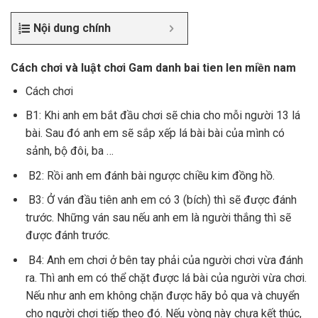
Nội dung chính
Cách chơi và luật chơi Gam danh bai tien len miền nam
Cách chơi
B1: Khi anh em bắt đầu chơi sẽ chia cho mỗi người 13 lá
bài. Sau đó anh em sẽ sắp xếp lá bài bài của mình có
sảnh, bộ đôi, ba …
B2: Rồi anh em đánh bài ngược chiều kim đồng hồ.
B3: Ở ván đầu tiên anh em có 3 (bích) thì sẽ được đánh
trước. Những ván sau nếu anh em là người thắng thì sẽ
được đánh trước.
B4: Anh em chơi ở bên tay phải của người chơi vừa đánh
ra. Thì anh em có thể chặt được lá bài của người vừa chơi.
Nếu như anh em không chặn được hãy bỏ qua và chuyển
cho người chơi tiếp theo đó. Nếu vòng này chưa kết thúc,