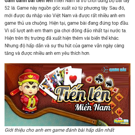
Gam danh bai tien len
miền Nam là trò chơi dùng bộ bài tây
52 lá. Game này nguồn gốc xuất xứ từ phương tây. Sau đó,
mới được du nhập vào Việt Nam và được rất nhiều anh em
game thủ ưa chuộng. Hiện tại, game bài đang đứng top đầu.
Vì số lượt anh em tham gia chơi đông đảo nhất tại nước ta.
Hiện trên thị trường đã xuất hiện thêm vài biến thể khác.
Nhưng độ hấp dẫn và sự thu hút của game vẫn ngày càng
tăng và được nhiều anh em yêu thích hơn.
Giới thiệu cho anh em game đánh bài hấp dẫn nhất