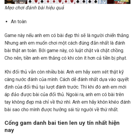
Mẹo chơi đánh bài hiệu quả
An toàn
Game này nếu anh em có bài đẹp thì sẽ là người chiến thắng.
Nhưng anh em muốn chơi một cách đúng đắn nhất là đánh
bài thật an toàn. Bởi game này, có luật chặt và chặt chồng.
Cho nên, tiền anh em thắng có khi còn ít hơn cả tiền bị phạt.
Khi đối thủ vẫn còn nhiều bài. Anh em hãy xem xét thật kỹ
càng nước đánh của mình. Cách dễ đánh nhất dựa vào quyết
định của đối thủ tại lượt đánh trước. Thì khi đó anh em mới
áp đảo được bài của đối thủ. Ngoài ra, anh em có bài trên
tay không đẹp mà chỉ về thứ nhì. Anh em hãy khôn khéo đánh
bài sao cho mình được hưởng sái từ người về thứ nhất.
Cổng gam danh bai tien len uy tín nhất hiện
nay