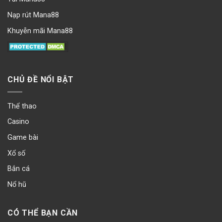
Nạp rút Mana88
Khuyễn mãi Mana88
CHỦ ĐỀ NỔI BẬT
Thể thao
Casino
Game bài
Xổ số
Bắn cá
Nổ hũ
CÓ THỂ BẠN CẦN