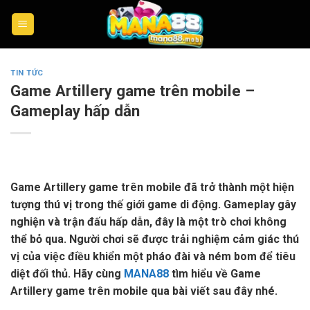
Skip
to
content
TIN TỨC
Game Artillery game trên mobile –
Gameplay hấp dẫn
Game Artillery game trên mobile đã trở thành một hiện
tượng thú vị trong thế giới game di động. Gameplay gây
nghiện và trận đấu hấp dẫn, đây là một trò chơi không
thể bỏ qua. Người chơi sẽ được trải nghiệm cảm giác thú
vị của việc điều khiển một pháo đài và ném bom để tiêu
diệt đối thủ. Hãy cùng
MANA88
tìm hiểu về Game
Artillery game trên mobile qua bài viết sau đây nhé.