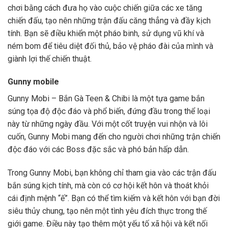
chơi bằng cách đưa họ vào cuộc chiến giữa các xe tăng
chiến đấu, tạo nên những trận đấu căng thẳng và đầy kịch
tính. Bạn sẽ điều khiển một pháo binh, sử dụng vũ khí và
ném bom để tiêu diệt đối thủ, bảo vệ pháo đài của mình và
giành lợi thế chiến thuật.
Gunny mobile
Gunny Mobi – Bắn Gà Teen & Chibi là một tựa game bắn
súng tọa độ độc đáo và phổ biến, đứng đầu trong thể loại
này từ những ngày đầu. Với một cốt truyện vui nhộn và lôi
cuốn, Gunny Mobi mang đến cho người chơi những trận chiến
độc đáo với các Boss đặc sắc và phó bản hấp dẫn.
Trong Gunny Mobi, bạn không chỉ tham gia vào các trận đấu
bắn súng kịch tính, mà còn có cơ hội kết hôn và thoát khỏi
cái định mệnh “ế”. Bạn có thể tìm kiếm và kết hôn với bạn đời
siêu thủy chung, tạo nên một tình yêu đích thực trong thế
giới game. Điều này tạo thêm một yếu tố xã hội và kết nối