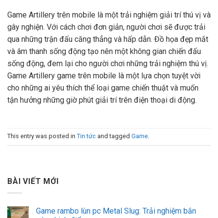
Game Artillery trên mobile là một trải nghiệm giải trí thú vị và
gây nghiện. Với cách chơi đơn giản, người chơi sẽ được trải
qua những trận đấu căng thẳng và hấp dẫn. Đồ họa đẹp mắt
và âm thanh sống động tạo nên một không gian chiến đấu
sống động, đem lại cho người chơi những trải nghiệm thú vị.
Game Artillery game trên mobile là một lựa chọn tuyệt vời
cho những ai yêu thích thể loại game chiến thuật và muốn
tận hưởng những giờ phút giải trí trên điện thoại di động.
This entry was posted in
Tin tức
and tagged
Game
.
BÀI VIẾT MỚI
Game rambo lùn pc Metal Slug: Trải nghiệm bắn