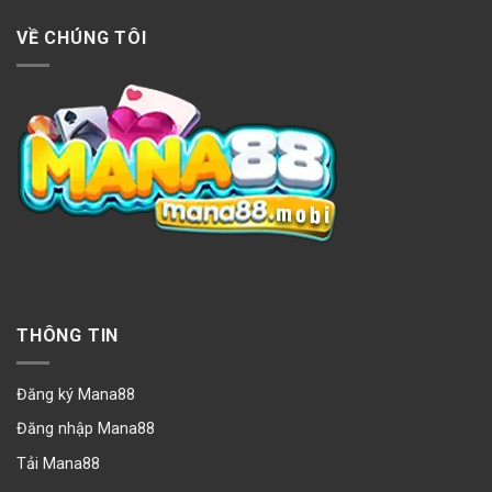
VỀ CHÚNG TÔI
THÔNG TIN
Đăng ký Mana88
Đăng nhập Mana88
Tải Mana88