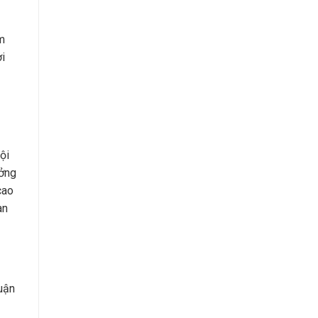
m
i
ội
ưởng
cao
an
huận