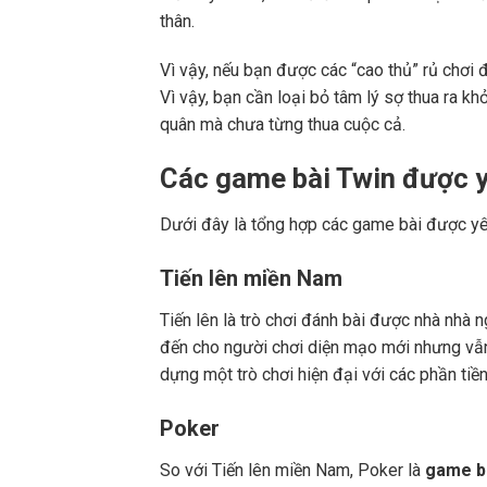
thân.
Vì vậy, nếu bạn được các “cao thủ” rủ chơi đ
Vì vậy, bạn cần loại bỏ tâm lý sợ thua ra k
quân mà chưa từng thua cuộc cả.
Các game bài Twin được y
Dưới đây là tổng hợp các game bài được yê
Tiến lên miền Nam
Tiến lên là trò chơi đánh bài được nhà nhà
đến cho người chơi diện mạo mới nhưng vẫn
dựng một trò chơi hiện đại với các phần tiề
Poker
So với Tiến lên miền Nam, Poker là
game b