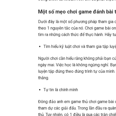
Một số mẹo chơi game đánh bài t
Dưới đây là một số phương pháp tham gia 
theo 1 nguyên tắc của nó. Chơi game bài o
tìm ra những cách thức để thực hành. Hãy tu
Tìm hiểu kỹ luật chơi và tham gia tập luy
Người chơi cần hiểu rằng không phải bạn cứ
ngày mai. Việc học là không ngừng nghỉ. Bạ
luyện tập đúng theo đúng trình tự của mình. 
thắng.
Tự tin là chính mình
Đông đảo anh em game thủ chơi game bài on
tham dự các giải đấu. Trong lần đầu ra quân
thủ. Tuy nhiên, có 1 điều là qua các trận c