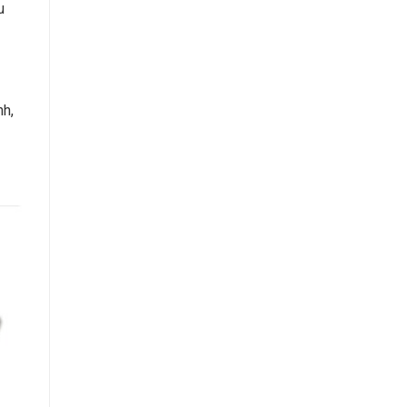
u
nh,