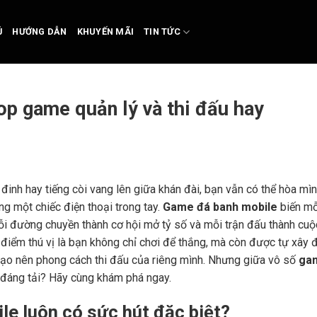
Ủ
HƯỚNG DẪN
KHUYẾN MÃI
TIN TỨC
p game quản lý và thi đấu hay
đinh hay tiếng còi vang lên giữa khán đài, bạn vẫn có thể hòa mì
g một chiếc điện thoại trong tay.
Game đá banh mobile
biến mỗ
ỗi đường chuyền thành cơ hội mở tỷ số và mỗi trận đấu thành cuộ
 điểm thú vị là bạn không chỉ chơi để thắng, mà còn được tự xây 
à tạo nên phong cách thi đấu của riêng mình. Nhưng giữa vô số
ga
sự đáng tải? Hãy cùng khám phá ngay.
e luôn có sức hút đặc biệt?