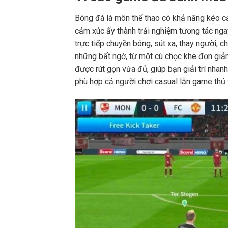
Bóng đá là môn thể thao có khả năng kéo c
cảm xúc ấy thành trải nghiệm tương tác nga
trực tiếp chuyền bóng, sút xa, thay người, 
những bất ngờ, từ một cú chọc khe đơn giản 
được rút gọn vừa đủ, giúp bạn giải trí nh
phù hợp cả người chơi casual lẫn game thủ 