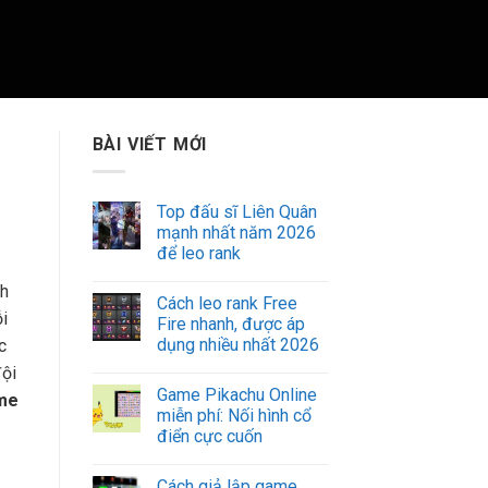
BÀI VIẾT MỚI
Top đấu sĩ Liên Quân
mạnh nhất năm 2026
để leo rank
nh
Cách leo rank Free
i
Fire nhanh, được áp
dụng nhiều nhất 2026
c
đội
Game Pikachu Online
me
miễn phí: Nối hình cổ
điển cực cuốn
Cách giả lập game