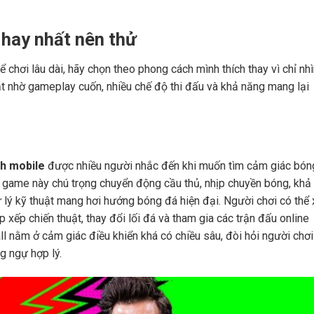
hay nhất nên thử
 chơi lâu dài, hãy chọn theo phong cách mình thích thay vì chỉ nh
ật nhờ gameplay cuốn, nhiều chế độ thi đấu và khả năng mang lại
h mobile
được nhiều người nhắc đến khi muốn tìm cảm giác bón
 game này chú trọng chuyển động cầu thủ, nhịp chuyền bóng, khả
lý kỹ thuật mang hơi hướng bóng đá hiện đại. Người chơi có thể 
p xếp chiến thuật, thay đổi lối đá và tham gia các trận đấu online
 nằm ở cảm giác điều khiển khá có chiều sâu, đòi hỏi người chơi
ng ngự hợp lý.