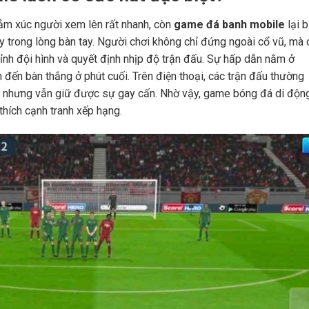
ảm xúc người xem lên rất nhanh, còn
game đá banh mobile
lại b
y trong lòng bàn tay. Người chơi không chỉ đứng ngoài cổ vũ, mà 
chỉnh đội hình và quyết định nhịp độ trận đấu. Sự hấp dẫn nằm ở
đến bàn thắng ở phút cuối. Trên điện thoại, các trận đấu thường
anh nhưng vẫn giữ được sự gay cấn. Nhờ vậy, game bóng đá di độn
thích cạnh tranh xếp hạng.