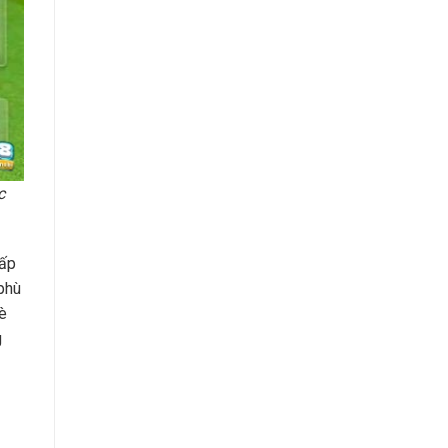
c
cấp
 phù
bè
g