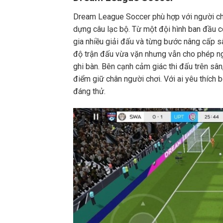
Dream League Soccer phù hợp với người ch
dựng câu lạc bộ. Từ một đội hình ban đầu cò
gia nhiều giải đấu và từng bước nâng cấp sâ
độ trận đấu vừa vặn nhưng vẫn cho phép ng
ghi bàn. Bên cạnh cảm giác thi đấu trên sân
điểm giữ chân người chơi. Với ai yêu thích
đáng thử.