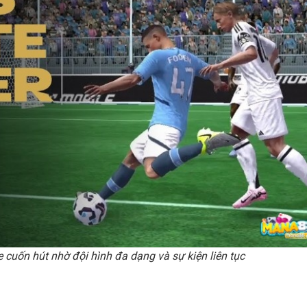
cuốn hút nhờ đội hình đa dạng và sự kiện liên tục