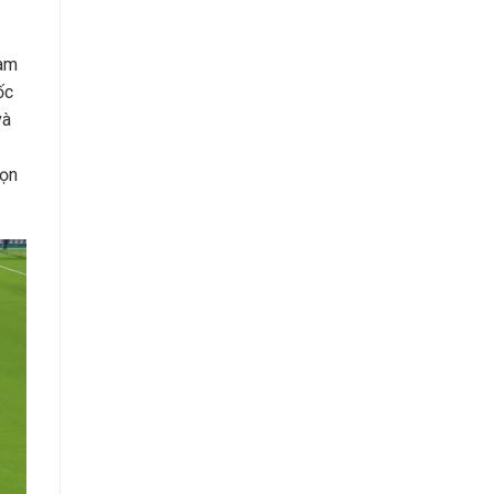
ham
ốc
và
họn