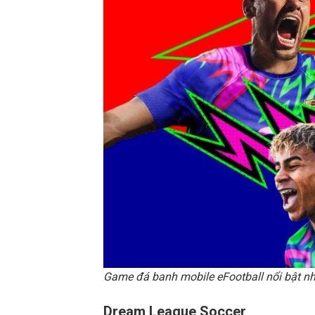
Game đá banh mobile eFootball nổi bật nh
Dream League Soccer