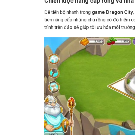
Chiến lược nâng cấp rồng và nhà
Để tiến bộ nhanh trong
game Dragon City
,
tiên nâng cấp những chú rồng có độ hiếm ca
trình trên đảo sẽ giúp tối ưu hóa môi trường 