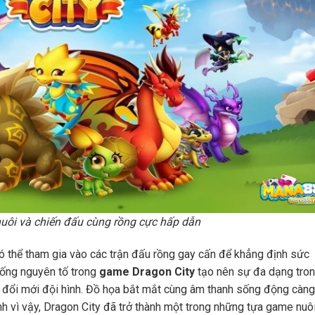
uôi và chiến đấu cùng rồng cực hấp dẫn
ó thể tham gia vào các trận đấu rồng gay cấn để khẳng định sức
hống nguyên tố trong
game Dragon City
tạo nên sự đa dạng tro
g đổi mới đội hình. Đồ họa bắt mắt cùng âm thanh sống động càng
nh vì vậy, Dragon City đã trở thành một trong những tựa game nuô