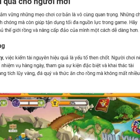
u quả cho người mới
 nắm vững những mẹo chơi cơ bản là vô cùng quan trọng. Những c
anh chóng mà còn giúp tận dụng tối đa nguồn lực trong game. Hãy
ủ thế giới rồng và nâng cấp đảo của mình một cách dễ dàng hơn.
ng
ty
, việc kiếm tài nguyên hiệu quả là yếu tố then chốt. Người chơi n
nhiệm vụ hàng ngày, tham gia sự kiện đặc biệt và khai thác tài
ng tích lũy vàng, đá quý và thức ăn cho rồng mà không mất nhiều