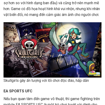
sợ hơn so với hình dạng ban đầu) và cũng trở nên mạnh mẽ
hơn. Game có đồ họa hoạt hình khá vui nhộn, nhưng khi nhân
vật biến đổi, nó mang đến cảm giác ám ảnh cho người chơi.
Skullgirls gây ấn tượng với lối chơi độc đáo, hấp dẫn
EA SPORTS UFC
Nếu bạn quan tâm đến game võ thuật, thì game fighting trên
mobile EA SPORTS UFC là một trò chơi tuyệt vời dành cho