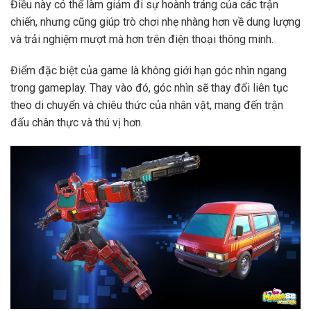
Điều này có thể làm giảm đi sự hoành tráng của các trận
chiến, nhưng cũng giúp trò chơi nhẹ nhàng hơn về dung lượng
và trải nghiệm mượt mà hơn trên điện thoại thông minh.
Điểm đặc biệt của game là không giới hạn góc nhìn ngang
trong gameplay. Thay vào đó, góc nhìn sẽ thay đổi liên tục
theo di chuyển và chiêu thức của nhân vật, mang đến trận
đấu chân thực và thú vị hơn.