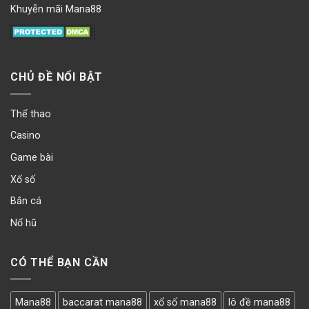
Khuyễn mãi Mana88
CHỦ ĐỀ NỔI BẬT
Thể thao
Casino
Game bài
Xổ số
Bắn cá
Nổ hũ
CÓ THỂ BẠN CẦN
Mana88
baccarat mana88
xổ số mana88
lô đề mana88