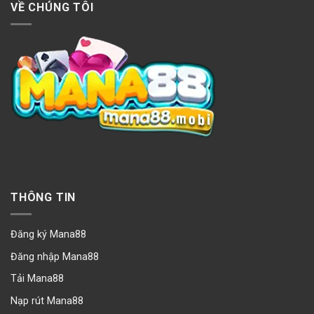
VỀ CHÚNG TÔI
THÔNG TIN
Đăng ký Mana88
Đăng nhập Mana88
Tải Mana88
Nạp rút Mana88