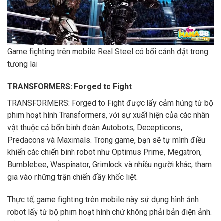
Game fighting trên mobile Real Steel có bối cảnh đặt trong
tương lai
TRANSFORMERS: Forged to Fight
TRANSFORMERS: Forged to Fight được lấy cảm hứng từ bộ
phim hoạt hình Transformers, với sự xuất hiện của các nhân
vật thuộc cả bốn binh đoàn Autobots, Decepticons,
Predacons và Maximals. Trong game, bạn sẽ tự mình điều
khiển các chiến binh robot như Optimus Prime, Megatron,
Bumblebee, Waspinator, Grimlock và nhiều người khác, tham
gia vào những trận chiến đầy khốc liệt.
Thực tế, game fighting trên mobile này sử dụng hình ảnh
robot lấy từ bộ phim hoạt hình chứ không phải bản điện ảnh.