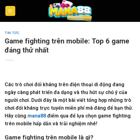
Skip
to
content
TIN TỨC
Game fighting trên mobile: Top 6 game
đáng thử nhất
Các trò chơi đối kháng trên điện thoại di động đang
ngày càng phát triển đa dạng và thu hút sự chú ý của
người chơi. Dưới đây là một bài viết tổng hợp những trò
chơi đối kháng trực tuyến miễn phí mà đáng để bạn thử.
Hãy cùng
mana88
điểm qua để lựa chọn game fighting
trên mobile hấp dẫn và trải nghiệm nhé!
Game fighting trên mobile là gì?