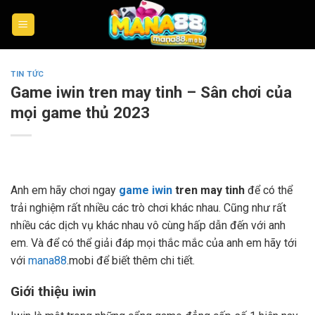
Skip
to
content
TIN TỨC
Game iwin tren may tinh – Sân chơi của
mọi game thủ 2023
Anh em hãy chơi ngay
game iwin
tren may tinh
để có thể
trải nghiệm rất nhiều các trò chơi khác nhau. Cũng như rất
nhiều các dịch vụ khác nhau vô cùng hấp dẫn đến với anh
em. Và để có thể giải đáp mọi thắc mắc của anh em hãy tới
với
mana88
.mobi để biết thêm chi tiết.
Giới thiệu iwin