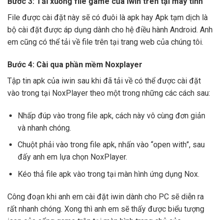
Bước 3: Tải xuống file game của iwin trên tại máy tính
File được cài đặt này sẽ có đuôi là apk hay Apk tạm dịch là
bộ cài đặt được áp dụng dành cho hệ điều hành Android. Anh
em cũng có thể tải về file trên tại trang web của chúng tôi.
Bước 4: Cài qua phần mềm Noxplayer
Tập tin apk của iwin sau khi đã tải về có thể được cài đặt
vào trong tại NoxPlayer theo một trong những các cách sau:
Nhấp đúp vào trong file apk, cách này vô cùng đơn giản
và nhanh chóng.
Chuột phải vào trong file apk, nhấn vào “open with”, sau
đấy anh em lựa chọn NoxPlayer.
Kéo thả file apk vào trong tại màn hình ứng dụng Nox.
Công đoạn khi anh em cài đặt iwin dành cho PC sẽ diễn ra
rất nhanh chóng. Xong thì anh em sẽ thấy được biểu tượng