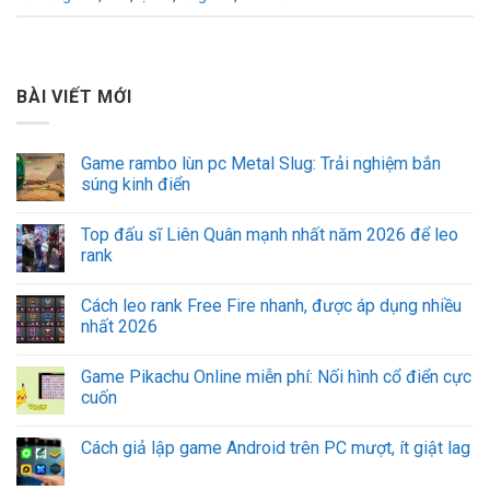
BÀI VIẾT MỚI
Game rambo lùn pc Metal Slug: Trải nghiệm bắn
súng kinh điển
Top đấu sĩ Liên Quân mạnh nhất năm 2026 để leo
rank
Cách leo rank Free Fire nhanh, được áp dụng nhiều
nhất 2026
Game Pikachu Online miễn phí: Nối hình cổ điển cực
cuốn
Cách giả lập game Android trên PC mượt, ít giật lag