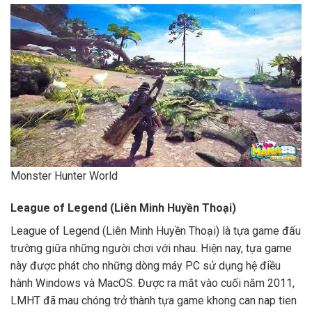
Monster Hunter World
League of Legend (Liên Minh Huyền Thoại)
League of Legend (Liên Minh Huyền Thoại) là tựa game đấu
trường giữa những người chơi với nhau. Hiện nay, tựa game
này được phát cho những dòng máy PC sử dụng hệ điều
hành Windows và MacOS. Được ra mắt vào cuối năm 2011,
LMHT đã mau chóng trở thành tựa game khong can nap tien