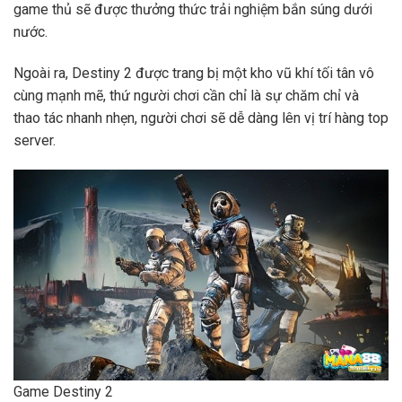
game thủ sẽ được thưởng thức trải nghiệm bắn súng dưới
nước.
Ngoài ra, Destiny 2 được trang bị một kho vũ khí tối tân vô
cùng mạnh mẽ, thứ người chơi cần chỉ là sự chăm chỉ và
thao tác nhanh nhẹn, người chơi sẽ dễ dàng lên vị trí hàng top
server.
Game Destiny 2