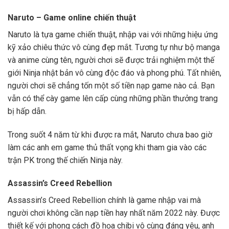
Naruto – Game online chiến thuật
Naruto là tựa game chiến thuật, nhập vai với những hiệu ứng
kỹ xảo chiêu thức vô cùng đẹp mắt. Tương tự như bộ manga
và anime cùng tên, người chơi sẽ được trải nghiệm một thế
giới Ninja nhật bản vô cùng độc đáo và phong phú. Tất nhiên,
người chơi sẽ chẳng tốn một số tiền nạp game nào cả. Bạn
vẫn có thể cày game lên cấp cùng những phần thưởng trang
bị hấp dẫn.
Trong suốt 4 năm từ khi được ra mắt, Naruto chưa bao giờ
làm các anh em game thủ thất vọng khi tham gia vào các
trận PK trong thế chiến Ninja này.
Assassin’s Creed Rebellion
Assassin’s Creed Rebellion chính là game nhập vai mà
người chơi không cần nạp tiền hay nhất năm 2022 này. Được
thiết kế với phong cách đồ họa chibi vô cùng đáng yêu, anh