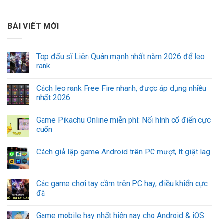
BÀI VIẾT MỚI
Top đấu sĩ Liên Quân mạnh nhất năm 2026 để leo
rank
Cách leo rank Free Fire nhanh, được áp dụng nhiều
nhất 2026
Game Pikachu Online miễn phí: Nối hình cổ điển cực
cuốn
Cách giả lập game Android trên PC mượt, ít giật lag
Các game chơi tay cầm trên PC hay, điều khiển cực
đã
Game mobile hay nhất hiện nay cho Android & iOS