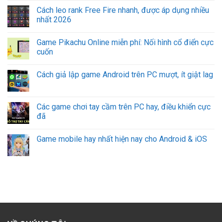
Cách leo rank Free Fire nhanh, được áp dụng nhiều
nhất 2026
Game Pikachu Online miễn phí: Nối hình cổ điển cực
cuốn
Cách giả lập game Android trên PC mượt, ít giật lag
Các game chơi tay cầm trên PC hay, điều khiển cực
đã
Game mobile hay nhất hiện nay cho Android & iOS