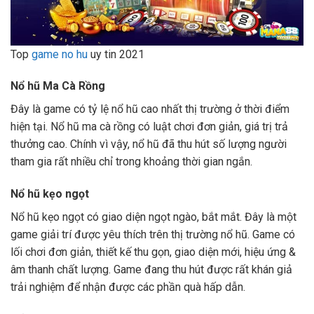
Top
game no hu
uy tin 2021
Nổ hũ Ma Cà Rồng
Đây là game có tỷ lệ nổ hũ cao nhất thị trường ở thời điểm
hiện tại. Nổ hũ ma cà rồng có luật chơi đơn giản, giá trị trả
thưởng cao. Chính vì vậy, nổ hũ đã thu hút số lượng người
tham gia rất nhiều chỉ trong khoảng thời gian ngắn.
Nổ hũ kẹo ngọt
Nổ hũ kẹo ngọt có giao diện ngọt ngào, bắt mắt. Đây là một
game giải trí được yêu thích trên thị trường nổ hũ. Game có
lối chơi đơn giản, thiết kế thu gọn, giao diện mới, hiệu ứng &
âm thanh chất lượng. Game đang thu hút được rất khán giả
trải nghiệm để nhận được các phần quà hấp dẫn.