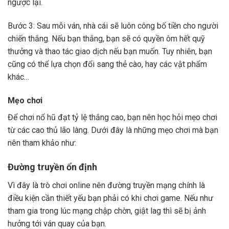
ngược lại.
Bước 3: Sau mỗi ván, nhà cái sẽ luôn công bố tiền cho người
chiến thắng. Nếu bạn thắng, bạn sẽ có quyền ôm hết quỹ
thưởng và thao tác giao dịch nếu bạn muốn. Tuy nhiên, bạn
cũng có thể lựa chọn đổi sang thẻ cào, hay các vật phẩm
khác…
Mẹo chơi
Để chơi nổ hũ đạt tỷ lệ thắng cao, bạn nên học hỏi mẹo chơi
từ các cao thủ lão làng. Dưới đây là những mẹo chơi mà bạn
nên tham khảo như:
Đường truyền ổn định
Vì đây là trò chơi online nên đường truyền mạng chính là
điều kiện cần thiết yếu bạn phải có khi chơi game. Nếu như
tham gia trong lúc mạng chập chờn, giật lag thì sẽ bị ảnh
hưởng tới ván quay của bạn.