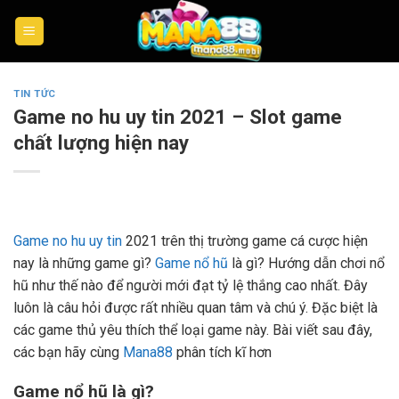
Skip
to
content
TIN TỨC
Game no hu uy tin 2021 – Slot game
chất lượng hiện nay
Game no hu uy tin
2021 trên thị trường game cá cược hiện
nay là những game gì?
Game nổ hũ
là gì? Hướng dẫn chơi nổ
hũ như thế nào để người mới đạt tỷ lệ thắng cao nhất. Đây
luôn là câu hỏi được rất nhiều quan tâm và chú ý. Đặc biệt là
các game thủ yêu thích thể loại game này. Bài viết sau đây,
các bạn hãy cùng
Mana88
phân tích kĩ hơn
Game nổ hũ là gì?