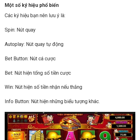
Một số ký hiệu phổ biến
Các ký hiệu bạn nên lưu ý là:
Spin: Nút quay
Autoplay: Nút quay tự động
Bet Button: Nút cá cược
Bet: Nút hiện tổng số tiền cược
Win: Nút hiện số tiền nhận nếu thắng
Info Button: Nút hiện những biểu tượng khác.