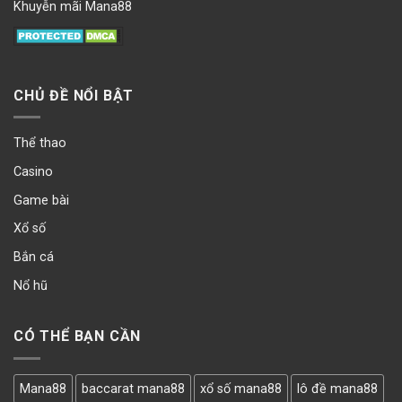
Khuyễn mãi Mana88
CHỦ ĐỀ NỔI BẬT
Thể thao
Casino
Game bài
Xổ số
Bắn cá
Nổ hũ
CÓ THỂ BẠN CẦN
Mana88
baccarat mana88
xổ số mana88
lô đề mana88