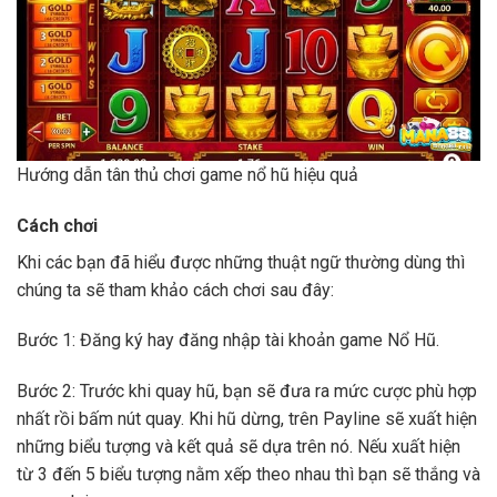
Hướng dẫn tân thủ chơi game nổ hũ hiệu quả
Cách chơi
Khi các bạn đã hiểu được những thuật ngữ thường dùng thì
chúng ta sẽ tham khảo cách chơi sau đây:
Bước 1: Đăng ký hay đăng nhập tài khoản game Nổ Hũ.
Bước 2: Trước khi quay hũ, bạn sẽ đưa ra mức cược phù hợp
nhất rồi bấm nút quay. Khi hũ dừng, trên Payline sẽ xuất hiện
những biểu tượng và kết quả sẽ dựa trên nó. Nếu xuất hiện
từ 3 đến 5 biểu tượng nằm xếp theo nhau thì bạn sẽ thắng và