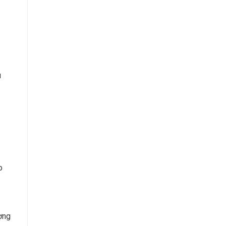
u
o
ợng