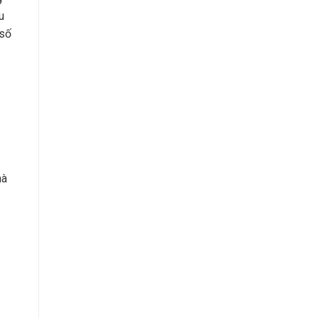
̀u
số
à