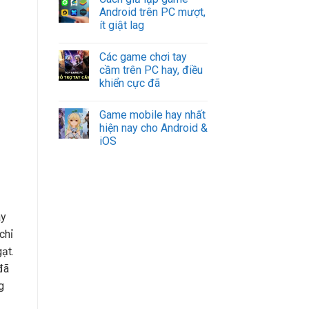
Android trên PC mượt,
ít giật lag
Các game chơi tay
cầm trên PC hay, điều
khiển cực đã
Game mobile hay nhất
hiện nay cho Android &
iOS
̀y
chỉ
ạt.
đã
ng