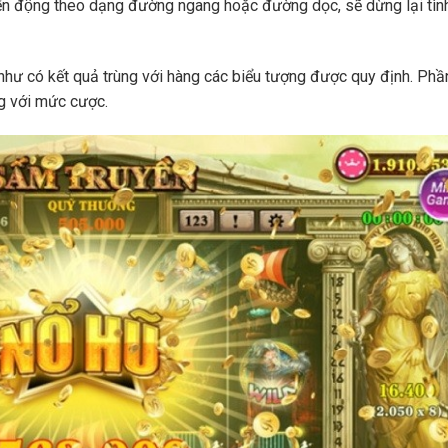
ển động theo dạng đường ngang hoặc đường dọc, sẽ dừng lại tìn
ư có kết quả trùng với hàng các biểu tượng được quy định. Phầ
g với mức cược.