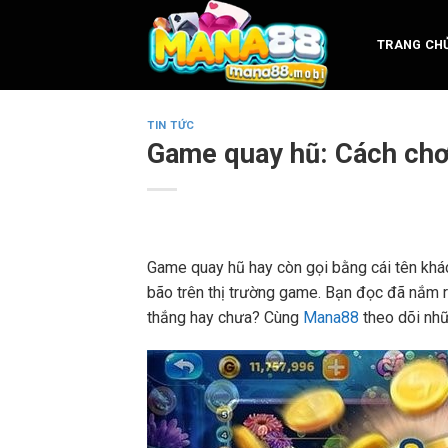
Skip
to
TRANG CH
content
TIN TỨC
Game quay hũ: Cách chơ
Game quay hũ hay còn gọi bằng cái tên khác l
bão trên thị trường game. Bạn đọc đã nắm ro
thắng hay chưa? Cùng
Mana88
theo dõi nhữ