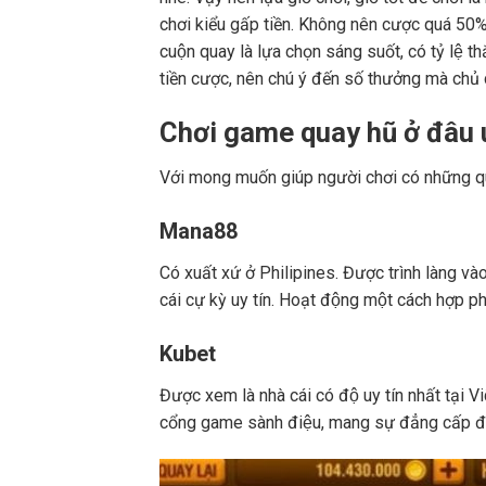
chơi kiểu gấp tiền. Không nên cược quá 50% sô
cuộn quay là lựa chọn sáng suốt, có tỷ lệ 
tiền cược, nên chú ý đến số thưởng mà chủ 
Chơi game quay hũ ở đâu u
Với mong muốn giúp người chơi có những quyế
Mana88
Có xuất xứ ở Philipines. Được trình làng v
cái cự kỳ uy tín. Hoạt động một cách hợp p
Kubet
Được xem là nhà cái có độ uy tín nhất tại 
cổng game sành điệu, mang sự đẳng cấp đa