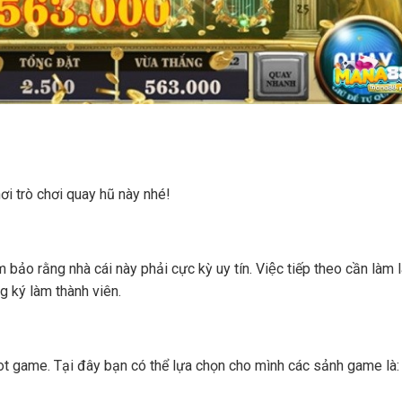
ơi trò chơi quay hũ này nhé!
ảo rằng nhà cái này phải cực kỳ uy tín. Việc tiếp theo cần làm l
g ký làm thành viên.
lot game. Tại đây bạn có thể lựa chọn cho mình các sảnh game là: