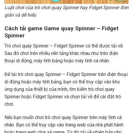
Luật chơi của trò chơi quay Spinner hay Fidget Spinner đơn
giản và dễ hiểu
Cách tải game Game quay Spinner – Fidget
Spinner
Trò chơi quay Spinner – Fidget Spinner có thể được tải về.
Sau đó chơi trên nhiều nền tảng khác nhau như trên điện
thoại di động, máy tính bảng hoặc máy tính cá nhân.
Để tải trò chơi quay Spinner – Fidget Spinner trên điện thoại
di động hoặc máy tính bảng, bạn có thể truy cập vào kho
ứng dụng của thiết bị của mình, tìm kiếm trò chơi quay
Spinner hoặc Fidget Spinner và chọn tải về để cài đặt trò
chơi.
Nếu bạn muốn chơi trò chơi quay Spinner trên máy tính cá
nhân. Bạn có thể truy cập vào trang web của nhà phát hành
hoặc trang web chia sẻ game. Từ đó tải về phiên bản phù