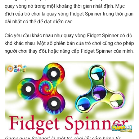
quay vòng nó trong một khoảng thời gian nhất định. Mục
đích của trò chơi là quay vòng Fidget Spinner trong thời gian
dài nhất có thể để đạt điểm cao.
Các yêu cầu khác nhau như quay vòng Fidget Spinner có độ
khó khác nhau. Một số phiên bản của trò chơi cũng cho phép
người chơi thay đổi, hoặc nâng cấp Fidget Spinner của mình.
Game quay Spinner” là một trò chơi lấy cảm hứng từ