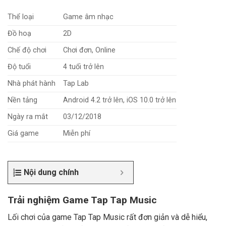
Thể loại
Game âm nhạc
Đồ hoạ
2D
Chế độ chơi
Chơi đơn, Online
Độ tuổi
4 tuổi trở lên
Nhà phát hành
Tap Lab
Nền tảng
Android 4.2 trở lên, iOS 10.0 trở lên
Ngày ra mắt
03/12/2018
Giá game
Miễn phí
Nội dung chính
Trải nghiệm Game Tap Tap Music
Lối chơi của game Tap Tap Music rất đơn giản và dễ hiểu,