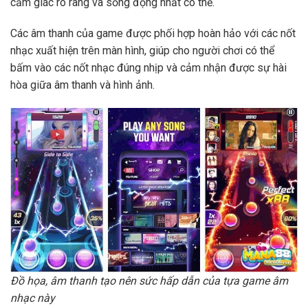
cảm giác rõ ràng và sống động nhất có thể.
Các âm thanh của game được phối hợp hoàn hảo với các nốt
nhạc xuất hiện trên màn hình, giúp cho người chơi có thể
bấm vào các nốt nhạc đúng nhịp và cảm nhận được sự hài
hòa giữa âm thanh và hình ảnh.
Đồ họa, âm thanh tạo nên sức hấp dẫn của tựa game âm
nhạc này