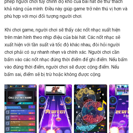
phép người chơi tùy chỉnh độ khó của bài hát để thử thách
khả năng của mình. Điều này giúp game trở nên thú vị hơn và
phù hợp với mọi đối tượng người chơi.
Khi chơi game, người chơi sẽ thấy các nốt nhạc xuất hiện
trên màn hình theo nhịp điệu của bài hát. Các nốt nhạc sẽ
xuất hiện với tần suất và tốc độ khác nhau, đòi hỏi người
chơi phải có sự nhanh nhẹn và chính xác. Người chơi cần
bấm vào các nốt nhạc đúng thời điểm để ghi điểm. Nếu bấm
vào đúng thời điểm, người chơi sẽ được cộng điểm. Nếu
bấm sai, điểm sẽ bị trừ hoặc không được cộng.