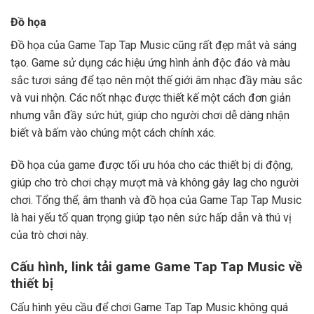
Đồ họa
Đồ họa của Game Tap Tap Music cũng rất đẹp mắt và sáng
tạo. Game sử dụng các hiệu ứng hình ảnh độc đáo và màu
sắc tươi sáng để tạo nên một thế giới âm nhạc đầy màu sắc
và vui nhộn. Các nốt nhạc được thiết kế một cách đơn giản
nhưng vẫn đầy sức hút, giúp cho người chơi dễ dàng nhận
biết và bấm vào chúng một cách chính xác.
Đồ họa của game được tối ưu hóa cho các thiết bị di động,
giúp cho trò chơi chạy mượt mà và không gây lag cho người
chơi. Tổng thể, âm thanh và đồ họa của Game Tap Tap Music
là hai yếu tố quan trọng giúp tạo nên sức hấp dẫn và thú vị
của trò chơi này.
Cấu hình, link tải game Game Tap Tap Music về
thiết bị
Cấu hình yêu cầu để chơi Game Tap Tap Music không quá