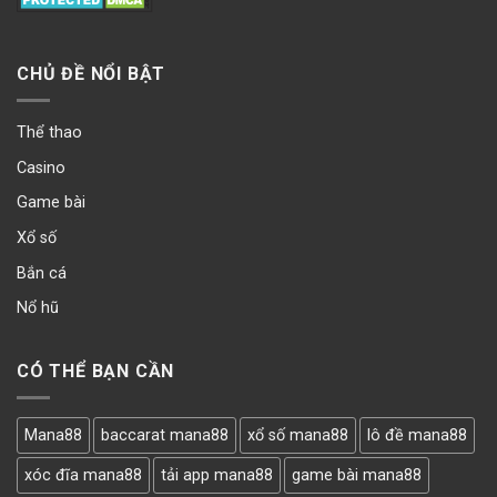
CHỦ ĐỀ NỔI BẬT
Thể thao
Casino
Game bài
Xổ số
Bắn cá
Nổ hũ
CÓ THỂ BẠN CẦN
Mana88
baccarat mana88
xổ số mana88
lô đề mana88
xóc đĩa mana88
tải app mana88
game bài mana88