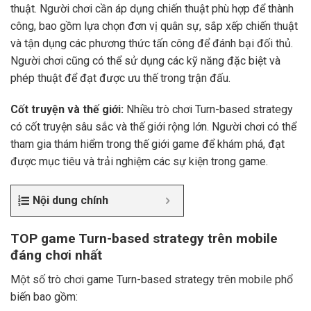
thuật. Người chơi cần áp dụng chiến thuật phù hợp để thành
công, bao gồm lựa chọn đơn vị quân sự, sắp xếp chiến thuật
và tận dụng các phương thức tấn công để đánh bại đối thủ.
Người chơi cũng có thể sử dụng các kỹ năng đặc biệt và
phép thuật để đạt được ưu thế trong trận đấu.
Cốt truyện và thế giới:
Nhiều trò chơi Turn-based strategy
có cốt truyện sâu sắc và thế giới rộng lớn. Người chơi có thể
tham gia thám hiểm trong thế giới game để khám phá, đạt
được mục tiêu và trải nghiệm các sự kiện trong game.
Nội dung chính
TOP game Turn-based strategy trên mobile
đáng chơi nhất
Một số trò chơi game Turn-based strategy trên mobile phổ
biến bao gồm: