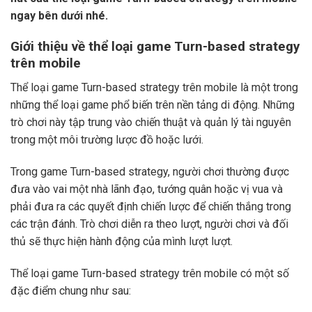
ngay bên dưới nhé.
Giới thiệu về thể loại game Turn-based strategy
trên mobile
Thể loại game Turn-based strategy trên mobile là một trong
những thể loại game phổ biến trên nền tảng di động. Những
trò chơi này tập trung vào chiến thuật và quản lý tài nguyên
trong một môi trường lược đồ hoặc lưới.
Trong game Turn-based strategy, người chơi thường được
đưa vào vai một nhà lãnh đạo, tướng quân hoặc vị vua và
phải đưa ra các quyết định chiến lược để chiến thắng trong
các trận đánh. Trò chơi diễn ra theo lượt, người chơi và đối
thủ sẽ thực hiện hành động của mình lượt lượt.
Thể loại game Turn-based strategy trên mobile có một số
đặc điểm chung như sau: