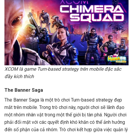
XCOM là game Turn-based strategy trên mobile đặc sắc
đầy kích thích
The Banner Saga
The Banner Saga là một trò chơi Turn-based strategy đẹp
mắt trên mobile. Trong trò chơi này, người chơi sẽ lãnh đạo
một nhóm nhân vật trong một thế giới bị tàn phá. Người chơi
phải đối mặt với các quyết định khó khăn có thể ảnh hưởng
đến số phận của cả nhóm. Trò chơi kết hợp giữa việc quản lý