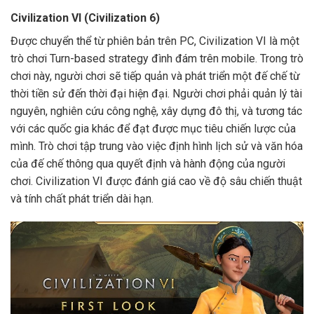
Civilization VI (Civilization 6)
Được chuyển thể từ phiên bản trên PC, Civilization VI là một
trò chơi Turn-based strategy đình đám trên mobile. Trong trò
chơi này, người chơi sẽ tiếp quản và phát triển một đế chế từ
thời tiền sử đến thời đại hiện đại. Người chơi phải quản lý tài
nguyên, nghiên cứu công nghệ, xây dựng đô thị, và tương tác
với các quốc gia khác để đạt được mục tiêu chiến lược của
mình. Trò chơi tập trung vào việc định hình lịch sử và văn hóa
của đế chế thông qua quyết định và hành động của người
chơi. Civilization VI được đánh giá cao về độ sâu chiến thuật
và tính chất phát triển dài hạn.