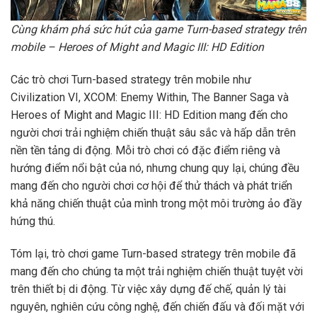
Cùng khám phá sức hút của game Turn-based strategy trên
mobile – Heroes of Might and Magic III: HD Edition
Các trò chơi Turn-based strategy trên mobile như
Civilization VI, XCOM: Enemy Within, The Banner Saga và
Heroes of Might and Magic III: HD Edition mang đến cho
người chơi trải nghiệm chiến thuật sâu sắc và hấp dẫn trên
nền tền tảng di động. Mỗi trò chơi có đặc điểm riêng và
hướng điểm nổi bật của nó, nhưng chung quy lại, chúng đều
mang đến cho người chơi cơ hội để thử thách và phát triển
khả năng chiến thuật của mình trong một môi trường ảo đầy
hứng thú.
Tóm lại, trò chơi game Turn-based strategy trên mobile đã
mang đến cho chúng ta một trải nghiệm chiến thuật tuyệt vời
trên thiết bị di động. Từ việc xây dựng đế chế, quản lý tài
nguyên, nghiên cứu công nghệ, đến chiến đấu và đối mặt với