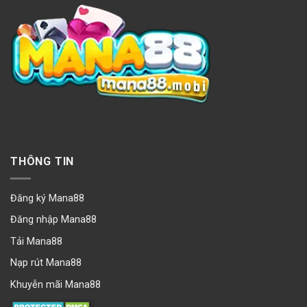
THÔNG TIN
Đăng ký Mana88
Đăng nhập Mana88
Tải Mana88
Nạp rút Mana88
Khuyễn mãi Mana88