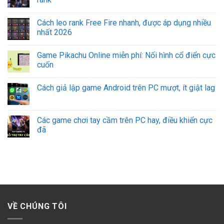
Cách leo rank Free Fire nhanh, được áp dụng nhiều
nhất 2026
Game Pikachu Online miễn phí: Nối hình cổ điển cực
cuốn
Cách giả lập game Android trên PC mượt, ít giật lag
Các game chơi tay cầm trên PC hay, điều khiển cực
đã
VỀ CHÚNG TÔI