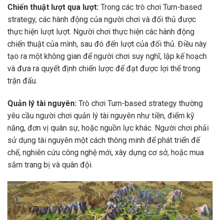
Chiến thuật lượt qua lượt:
Trong các trò chơi Turn-based
strategy, các hành động của người chơi và đối thủ được
thực hiện lượt lượt. Người chơi thực hiện các hành động
chiến thuật của mình, sau đó đến lượt của đối thủ. Điều này
tạo ra một không gian để người chơi suy nghĩ, lập kế hoạch
và đưa ra quyết định chiến lược để đạt được lợi thế trong
trận đấu.
Quản lý tài nguyên:
Trò chơi Turn-based strategy thường
yêu cầu người chơi quản lý tài nguyên như tiền, điểm kỹ
năng, đơn vị quân sự, hoặc nguồn lực khác. Người chơi phải
sử dụng tài nguyên một cách thông minh để phát triển đế
chế, nghiên cứu công nghệ mới, xây dựng cơ sở, hoặc mua
sắm trang bị và quân đội.