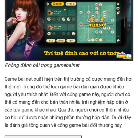
Phòng đánh bài trong gamebainet
Game bai net xuất hiện trên thị trường cá cược mang đến hơi
thở mới. Trong đó thể loại game bài dân gian được nhiều
người yêu thích nhất. Đến với cổng game này, người chơi có
thể có mang đến cho bản thân nhiều trải nghiệm hấp dẫn ở
các tựa game khác nhau. Qua đó, người chơi có thêm nhiều
cơ hội để được nhận những phần thưởng hấp dẫn. Dưới đây
là đánh giá tổng quan về cổng game bài đổi thưởng này.