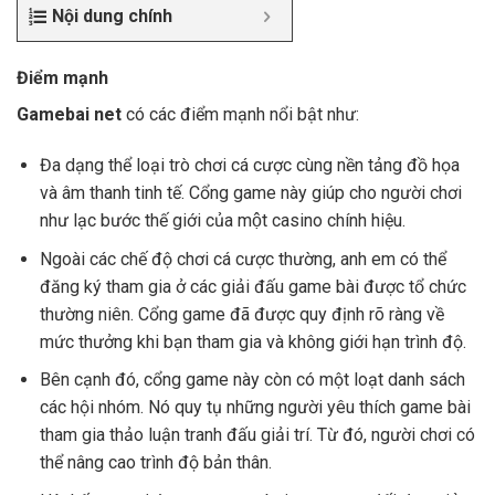
Nội dung chính
Điểm mạnh
Gamebai net
có các điểm mạnh nổi bật như:
Đa dạng thể loại trò chơi cá cược cùng nền tảng đồ họa
và âm thanh tinh tế. Cổng game này giúp cho người chơi
như lạc bước thế giới của một casino chính hiệu.
Ngoài các chế độ chơi cá cược thường, anh em có thể
đăng ký tham gia ở các giải đấu game bài được tổ chức
thường niên. Cổng game đã được quy định rõ ràng về
mức thưởng khi bạn tham gia và không giới hạn trình độ.
Bên cạnh đó, cổng game này còn có một loạt danh sách
các hội nhóm. Nó quy tụ những người yêu thích game bài
tham gia thảo luận tranh đấu giải trí. Từ đó, người chơi có
thể nâng cao trình độ bản thân.