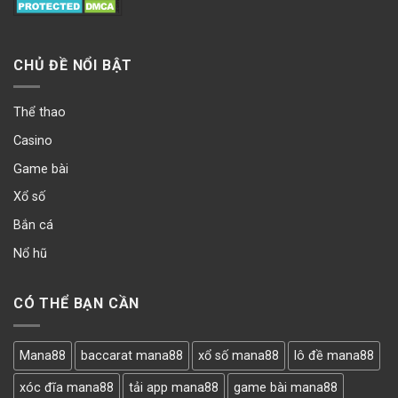
CHỦ ĐỀ NỔI BẬT
Thể thao
Casino
Game bài
Xổ số
Bắn cá
Nổ hũ
CÓ THỂ BẠN CẦN
Mana88
baccarat mana88
xổ số mana88
lô đề mana88
xóc đĩa mana88
tải app mana88
game bài mana88