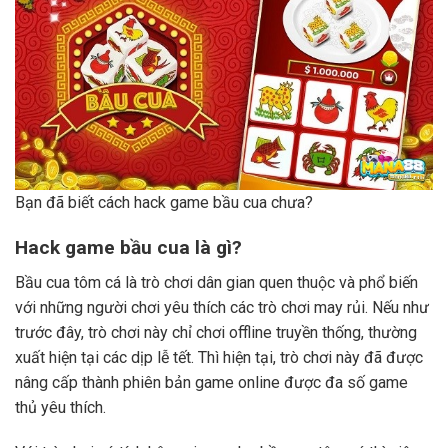
Bạn đã biết cách hack game bầu cua chưa?
Hack game bầu cua là gì?
Bầu cua tôm cá là trò chơi dân gian quen thuộc và phổ biến
với những người chơi yêu thích các trò chơi may rủi. Nếu như
trước đây, trò chơi này chỉ chơi offline truyền thống, thường
xuất hiện tại các dịp lễ tết. Thì hiện tại, trò chơi này đã được
nâng cấp thành phiên bản game online được đa số game
thủ yêu thích.