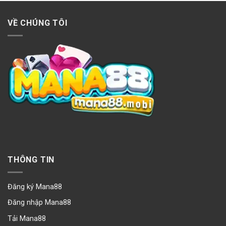
VỀ CHÚNG TÔI
THÔNG TIN
Đăng ký Mana88
Đăng nhập Mana88
Tải Mana88