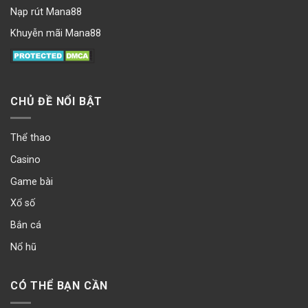
Nạp rút Mana88
Khuyễn mãi Mana88
CHỦ ĐỀ NỔI BẬT
Thể thao
Casino
Game bài
Xổ số
Bắn cá
Nổ hũ
CÓ THỂ BẠN CẦN