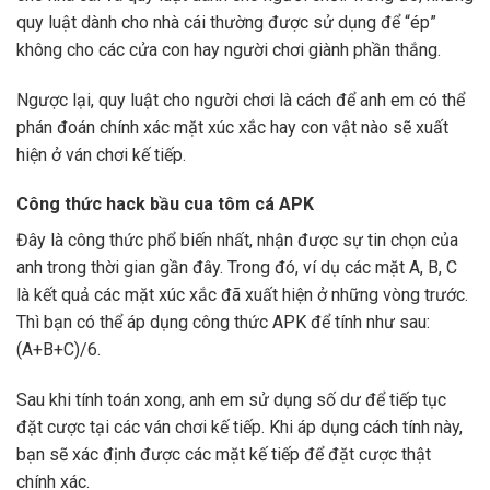
quy luật dành cho nhà cái thường được sử dụng để “ép”
không cho các cửa con hay người chơi giành phần thắng.
Ngược lại, quy luật cho người chơi là cách để anh em có thể
phán đoán chính xác mặt xúc xắc hay con vật nào sẽ xuất
hiện ở ván chơi kế tiếp.
Công thức hack bầu cua tôm cá APK
Đây là công thức phổ biến nhất, nhận được sự tin chọn của
anh trong thời gian gần đây. Trong đó, ví dụ các mặt A, B, C
là kết quả các mặt xúc xắc đã xuất hiện ở những vòng trước.
Thì bạn có thể áp dụng công thức APK để tính như sau:
(A+B+C)/6.
Sau khi tính toán xong, anh em sử dụng số dư để tiếp tục
đặt cược tại các ván chơi kế tiếp. Khi áp dụng cách tính này,
bạn sẽ xác định được các mặt kế tiếp để đặt cược thật
chính xác.