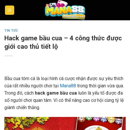
Skip
to
content
TIN TỨC
Hack game bầu cua – 4 công thức được
giới cao thủ tiết lộ
Bầu cua tôm cá là loại hình cá cược nhận được sự yêu thích
của rất nhiều người chơi tại
Mana88
trong thời gian vừa qua.
Trong đó, cách
hack game bầu cua
luôn là yếu tố được đa
số người chơi quan tâm. Vì có thể nâng cao cơ hội cùng tỷ lệ
giành chiến thắng.