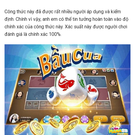
Công thức này đã được rất nhiều người áp dụng và kiểm
định. Chính vì vậy, anh em có thể tin tưởng hoàn toàn vào độ
chính xác của công thức này. Xác suất này được người chơi
đánh giá là chính xác 100%.