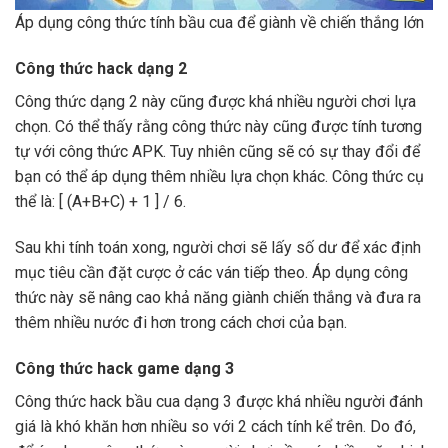
Áp dụng công thức tính bầu cua để giành về chiến thắng lớn
Công thức hack dạng 2
Công thức dạng 2 này cũng được khá nhiều người chơi lựa
chọn. Có thể thấy rằng công thức này cũng được tính tương
tự với công thức APK. Tuy nhiên cũng sẽ có sự thay đổi để
bạn có thể áp dụng thêm nhiều lựa chọn khác. Công thức cụ
thể là: [ (A+B+C) + 1 ] / 6.
Sau khi tính toán xong, người chơi sẽ lấy số dư để xác định
mục tiêu cần đặt cược ở các ván tiếp theo. Áp dụng công
thức này sẽ nâng cao khả năng giành chiến thắng và đưa ra
thêm nhiều nước đi hơn trong cách chơi của bạn.
Công thức hack game dạng 3
Công thức hack bầu cua dạng 3 được khá nhiều người đánh
giá là khó khăn hơn nhiều so với 2 cách tính kể trên. Do đó,