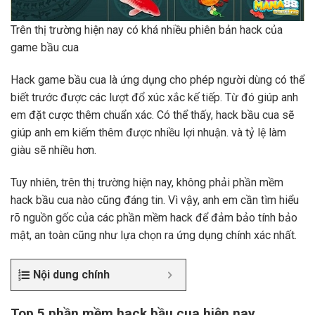
Trên thị trường hiện nay có khá nhiều phiên bản hack của
game bầu cua
Hack game bầu cua là ứng dụng cho phép người dùng có thể
biết trước được các lượt đổ xúc xắc kế tiếp. Từ đó giúp anh
em đặt cược thêm chuẩn xác. Có thể thấy, hack bầu cua sẽ
giúp anh em kiếm thêm được nhiều lợi nhuận. và tỷ lệ làm
giàu sẽ nhiều hơn.
Tuy nhiên, trên thị trường hiện nay, không phải phần mềm
hack bầu cua nào cũng đáng tin. Vì vậy, anh em cần tìm hiểu
rõ nguồn gốc của các phần mềm hack để đảm bảo tính bảo
mật, an toàn cũng như lựa chọn ra ứng dụng chính xác nhất.
Nội dung chính
Top 5 phần mềm hack bầu cua hiện nay