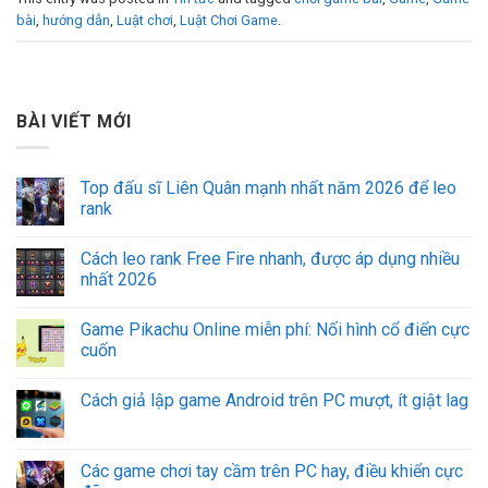
bài
,
hướng dẫn
,
Luật chơi
,
Luật Chơi Game
.
BÀI VIẾT MỚI
Top đấu sĩ Liên Quân mạnh nhất năm 2026 để leo
rank
Cách leo rank Free Fire nhanh, được áp dụng nhiều
nhất 2026
Game Pikachu Online miễn phí: Nối hình cổ điển cực
cuốn
Cách giả lập game Android trên PC mượt, ít giật lag
Các game chơi tay cầm trên PC hay, điều khiển cực