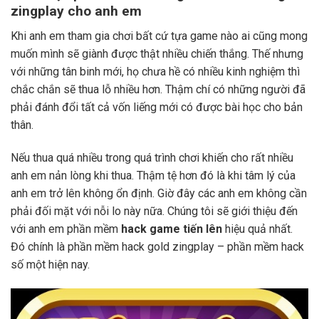
zingplay cho anh em
Khi anh em tham gia chơi bất cứ tựa game nào ai cũng mong
muốn mình sẽ giành được thật nhiều chiến thắng. Thế nhưng
với những tân binh mới, họ chưa hề có nhiều kinh nghiệm thì
chắc chắn sẽ thua lỗ nhiều hơn. Thậm chí có những người đã
phải đánh đổi tất cả vốn liếng mới có được bài học cho bản
thân.
Nếu thua quá nhiều trong quá trình chơi khiến cho rất nhiều
anh em nản lòng khi thua. Thậm tệ hơn đó là khi tâm lý của
anh em trở lên không ổn định. Giờ đây các anh em không cần
phải đối mặt với nỗi lo này nữa. Chúng tôi sẽ giới thiệu đến
với anh em phần mềm
hack game tiến lên
hiệu quả nhất.
Đó chính là phần mềm hack gold zingplay – phần mềm hack
số một hiện nay.