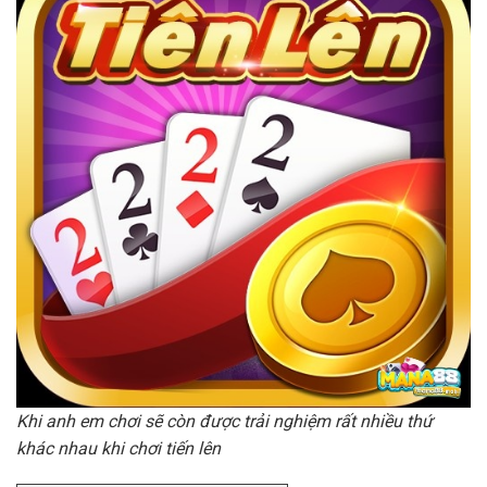
Khi anh em chơi sẽ còn được trải nghiệm rất nhiều thứ
khác nhau khi chơi tiến lên