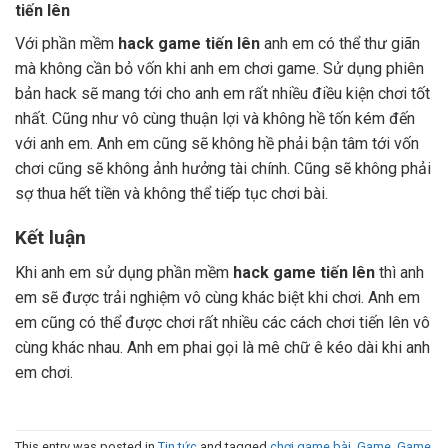
tiến lên
Với phần mềm
hack game tiến lên
anh em có thể thư giãn
mà không cần bỏ vốn khi anh em chơi game. Sử dụng phiên
bản hack sẽ mang tới cho anh em rất nhiều điều kiện chơi tốt
nhất. Cũng như vô cùng thuận lợi và không hề tốn kém đến
với anh em. Anh em cũng sẽ không hề phải bận tâm tới vốn
chơi cũng sẽ không ảnh hưởng tài chính. Cũng sẽ không phải
sợ thua hết tiền và không thể tiếp tục chơi bài.
Kết luận
Khi anh em sử dụng phần mềm
hack game tiến lên
thì anh
em sẽ được trải nghiệm vô cùng khác biệt khi chơi. Anh em
em cũng có thể được chơi rất nhiều các cách chơi tiến lên vô
cùng khác nhau. Anh em phai gọi là mê chữ ê kéo dài khi anh
em chơi.
This entry was posted in
Tin tức
and tagged
chơi game bài
,
Game
,
Game