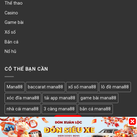
Thể thao
Casino
Game bài
Xổ số
Bắn cá
Nổ hũ
CÓ THỂ BẠN CẦN
Mana88
baccarat mana88
xổ số mana88
lô đề mana88
xóc đĩa mana88
tải app mana88
game bài mana88
nhà cái mana88
3 càng mana88
bắn cá mana88
LẤY MÃ