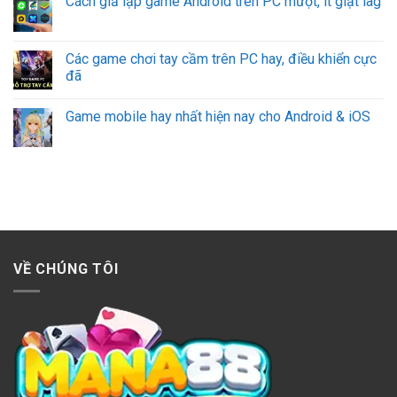
Cách giả lập game Android trên PC mượt, ít giật lag
Các game chơi tay cầm trên PC hay, điều khiển cực
đã
Game mobile hay nhất hiện nay cho Android & iOS
VỀ CHÚNG TÔI