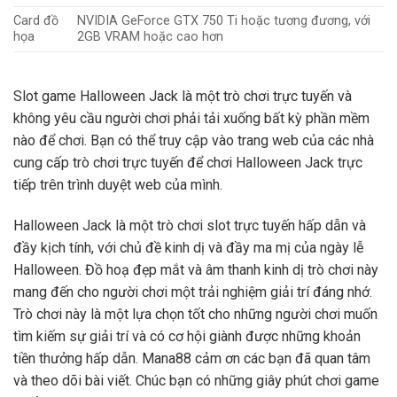
Card đồ
NVIDIA GeForce GTX 750 Ti hoặc tương đương, với
họa
2GB VRAM hoặc cao hơn
Slot game Halloween Jack là một trò chơi trực tuyến và
không yêu cầu người chơi phải tải xuống bất kỳ phần mềm
nào để chơi. Bạn có thể truy cập vào trang web của các nhà
cung cấp trò chơi trực tuyến để chơi Halloween Jack trực
tiếp trên trình duyệt web của mình.
Halloween Jack là một trò chơi slot trực tuyến hấp dẫn và
đầy kịch tính, với chủ đề kinh dị và đầy ma mị của ngày lễ
Halloween. Đồ hoạ đẹp mắt và âm thanh kinh dị trò chơi này
mang đến cho người chơi một trải nghiệm giải trí đáng nhớ.
Trò chơi này là một lựa chọn tốt cho những người chơi muốn
tìm kiếm sự giải trí và có cơ hội giành được những khoản
tiền thưởng hấp dẫn. Mana88 cảm ơn các bạn đã quan tâm
và theo dõi bài viết. Chúc bạn có những giây phút chơi game