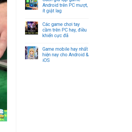
Android trên PC mượt,
ít giật lag
Các game chơi tay
cầm trên PC hay, điều
khiển cực đã
Game mobile hay nhất
hiện nay cho Android &
iOS