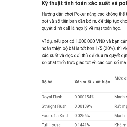
Kỹ thuật tính toán xác suất và po
Hướng dẫn chơi Poker nâng cao không thể thi
pot và số tiền bạn cần bỏ ra, để tiếp tục ch
quyết định call là hợp lý về mặt toán học.
Ví dụ, nếu pot có 1.000.000 VNĐ và bạn cần
hoàn thiện bộ bài là tốt hơn 1/5 (20%), thì vi
xác suất và đọc đối thủ để đưa ra quyết đị
sẽ phát triển trực giác tốt về các con số mà
Mức đ
Bộ bài
Xác suất xuất hiện
Royal Flush
0.000154%
Mạnh 
Straight Flush
0.00139%
Rất m
Four of a Kind
0.0256%
Mạnh
Full House
0.1441%
Khá m