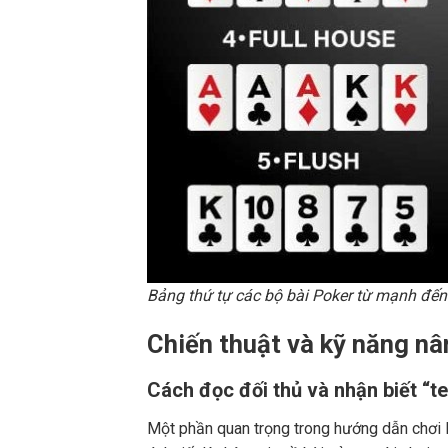
Bảng thứ tự các bộ bài Poker từ mạnh đến 
Chiến thuật và kỹ năng nâ
Cách đọc đối thủ và nhận biết “te
Một phần quan trọng trong hướng dẫn chơi P