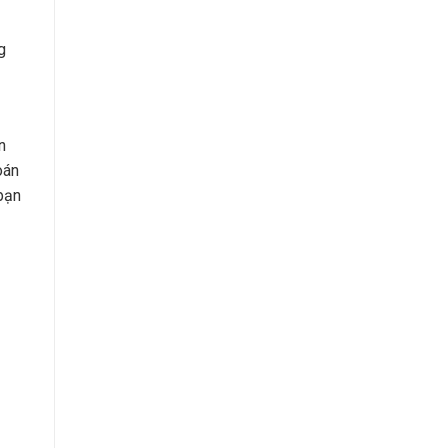
g
n
oán
bạn