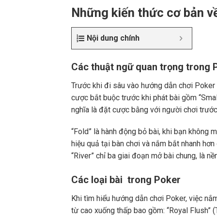
Những kiến thức cơ bản v
Nội dung chính
Các thuật ngữ quan trọng trong 
Trước khi đi sâu vào hướng dẫn chơi Poker c
cược bắt buộc trước khi phát bài gồm “Small
nghĩa là đặt cược bằng với người chơi trước
“Fold” là hành động bỏ bài, khi bạn không m
hiệu quả tại bàn chơi và nắm bắt nhanh hơn 
“River” chỉ ba giai đoạn mở bài chung, là n
Các loại bài trong Poker
Khi tìm hiểu hướng dẫn chơi Poker, việc nắ
từ cao xuống thấp bao gồm: “Royal Flush” (