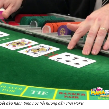
bắt đầu hành trình học hỏi hướng dẫn chơi Poker