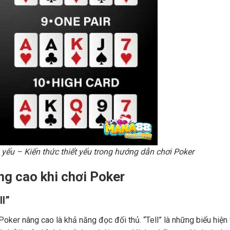
yếu – Kiến thức thiết yếu trong hướng dẫn chơi Poker
ng cao khi chơi Poker
ll”
oker nâng cao là khả năng đọc đối thủ. “Tell” là những biểu hiện