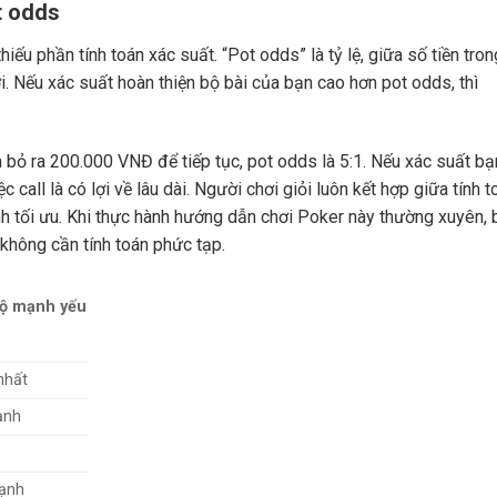
t odds
ếu phần tính toán xác suất. “Pot odds” là tỷ lệ, giữa số tiền tron
ơi. Nếu xác suất hoàn thiện bộ bài của bạn cao hơn pot odds, thì
 bỏ ra 200.000 VNĐ để tiếp tục, pot odds là 5:1. Nếu xác suất bạ
ệc call là có lợi về lâu dài. Người chơi giỏi luôn kết hợp giữa tính t
nh tối ưu. Khi thực hành hướng dẫn chơi Poker này thường xuyên, 
 không cần tính toán phức tạp.
ộ mạnh yếu
nhất
ạnh
ạnh