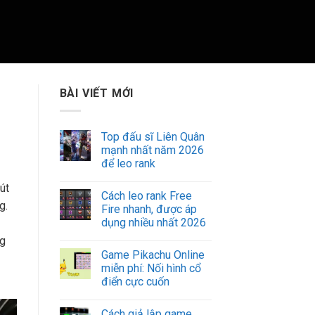
BÀI VIẾT MỚI
Top đấu sĩ Liên Quân
mạnh nhất năm 2026
để leo rank
út
Cách leo rank Free
g.
Fire nhanh, được áp
dụng nhiều nhất 2026
ng
Game Pikachu Online
miễn phí: Nối hình cổ
điển cực cuốn
Cách giả lập game