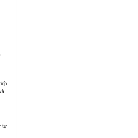
n
tiếp
và
ứ tự