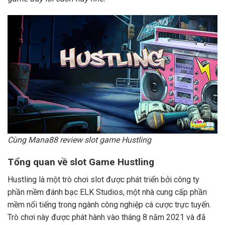
Cùng Mana88 review slot game Hustling
Tổng quan về slot Game Hustling
Hustling là một trò chơi slot được phát triển bởi công ty
phần mềm đánh bạc ELK Studios, một nhà cung cấp phần
mềm nổi tiếng trong ngành công nghiệp cá cược trực tuyến.
Trò chơi này được phát hành vào tháng 8 năm 2021 và đã