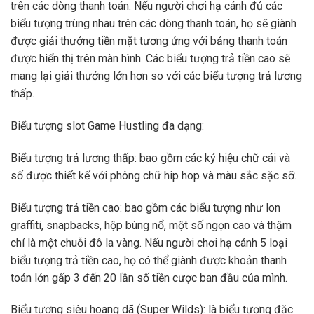
trên các dòng thanh toán. Nếu người chơi hạ cánh đủ các
biểu tượng trùng nhau trên các dòng thanh toán, họ sẽ giành
được giải thưởng tiền mặt tương ứng với bảng thanh toán
được hiển thị trên màn hình. Các biểu tượng trả tiền cao sẽ
mang lại giải thưởng lớn hơn so với các biểu tượng trả lương
thấp.
Biểu tượng slot Game Hustling đa dạng:
Biểu tượng trả lương thấp: bao gồm các ký hiệu chữ cái và
số được thiết kế với phông chữ hip hop và màu sắc sặc sỡ.
Biểu tượng trả tiền cao: bao gồm các biểu tượng như lon
graffiti, snapbacks, hộp bùng nổ, một số ngọn cao và thậm
chí là một chuỗi đô la vàng. Nếu người chơi hạ cánh 5 loại
biểu tượng trả tiền cao, họ có thể giành được khoản thanh
toán lớn gấp 3 đến 20 lần số tiền cược ban đầu của mình.
Biểu tượng siêu hoang dã (Super Wilds): là biểu tượng đặc