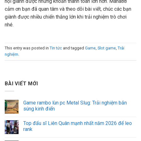
hội giành được những khoản thanh toán lớn hơn. Mana88
cảm ơn bạn đã quan tâm và theo dõi bài viết, chúc các bạn
giành được nhiều chiến thắng lớn khi trải nghiệm trò chơi
nhé.
This entry was posted in
Tin tức
and tagged
Game
,
Slot game
,
Trải
nghiệm
.
BÀI VIẾT MỚI
Game rambo lùn pc Metal Slug: Trải nghiệm bắn
súng kinh điển
Top đấu sĩ Liên Quân mạnh nhất năm 2026 để leo
rank