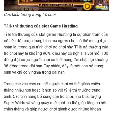
Các biểu tượng trong trò chơi
Tỉ lệ trả thưởng của slot Game Hustling
Tỉ lệ trả thưởng của slot game Hustling là sự phần trăm của
số tiền đặt cược trung bình mà người chơi có thể mong đợi
nhận lại trong quá trình chơi trò chơi này. Tỉ lệ trả thưởng của
trò chơi này là khoảng 96%, điều này có nghĩa là với mỗi 100
đồng đặt cược, người chơi có thể mong đợi nhận lại khoảng
96 đồng trong dài hạn. Tuy nhiên, đây là một con số trung
bình và chỉ có ý nghĩa trong dài hạn.
Trong các ván chơi cụ thể, người chơi có thể giành chiến
thắng nhiều hơn hoặc ít hơn so với tỷ lệ trả thưởng trung
bình. Các tính năng bổ sung của trò chơi, như biểu tượng
Super Wilds và vòng quay miễn phí, có thể giúp tăng cơ hội
chiến thắng và giúp người chơi giành được những khoản