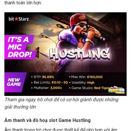
thanh toán lớn hơn.
Tham gia ngay trò chơi để có cơ hội giành được những
giải thưởng lớn
Âm thanh và đồ hoạ slot Game Hustling
Âm thanh trong trò chơi được thiết kế để phù hợp với âm