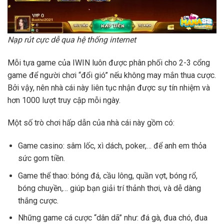
Nạp rút cực dễ qua hệ thống internet
Mỗi tựa game của IWIN luôn được phân phối cho 2-3 cổng
game để người chơi “đổi gió” nếu không may mắn thua cược.
Bởi vậy, nên nhà cái này liên tục nhận được sự tín nhiệm và
hơn 1000 lượt truy cập mỗi ngày.
Một số trò chơi hấp dẫn của nhà cái này gồm có:
Game casino: sâm lốc, xì dách, poker,… để anh em thỏa
sức gom tiền.
Game thể thao: bóng đá, cầu lông, quần vợt, bóng rổ,
bóng chuyền,… giúp bạn giải trí thảnh thơi, và dễ dàng
thắng cược.
Những game cá cược “dân dã” như: đá gà, đua chó, đua