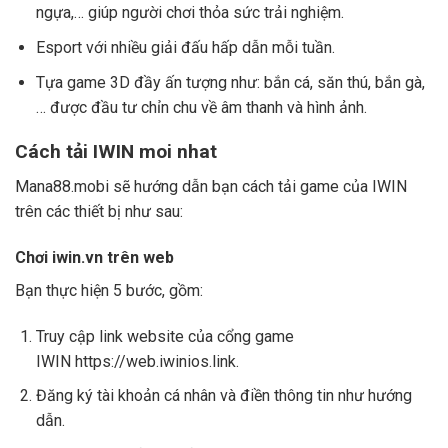
ngựa,… giúp người chơi thỏa sức trải nghiệm.
Esport với nhiều giải đấu hấp dẫn mỗi tuần.
Tựa game 3D đầy ấn tượng như: bắn cá, săn thú, bắn gà,
… được đầu tư chỉn chu về âm thanh và hình ảnh.
Cách tải IWIN moi nhat
Mana88.mobi sẽ hướng dẫn bạn cách tải game của IWIN
trên các thiết bị như sau:
Chơi iwin.vn trên web
Bạn thực hiện 5 bước, gồm:
Truy cập link website của cổng game
IWIN https://web.iwinios.link.
Đăng ký tài khoản cá nhân và điền thông tin như hướng
dẫn.