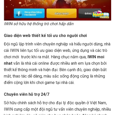
IWIN sở hữu hệ thống trò chơi hấp dẫn
Giao diện web thiết kế tối ưu cho người chơi
Đội ngũ lập trình viên chuyên nghiệp và hiểu người dùng, nhà
cái IWIN liên tục tối ưu giao diện web, ứng dụng và các trò
chơi mới trước khi ra mắt. Hàng chục năm qua,
IWIN moi
nhat
vẫn là nhà cái online được nhiều anh em lựa chọn bởi
thiết kế thông minh và hiện đại. Bên cạnh đó, giao diện bắt
mắt, thao tác dễ dàng, màu sắc sống động cũng là những
điểm cộng lớn khi chơi game tại nhà cái.
Chuyên viên hỗ trợ 24/7
Sở hữu chính sách hỗ trợ cho đại lý độc quyền ở Việt Nam,
IWIN cung cấp một đội ngũ tư vấn viên chuyên nghiệp, nhiều