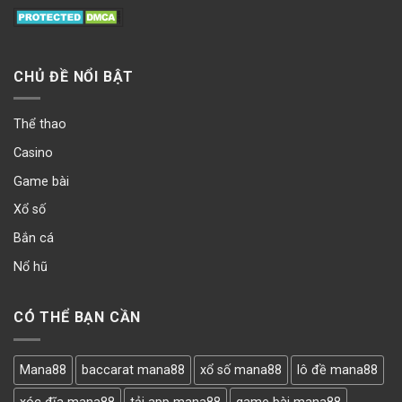
CHỦ ĐỀ NỔI BẬT
Thể thao
Casino
Game bài
Xổ số
Bắn cá
Nổ hũ
CÓ THỂ BẠN CẦN
Mana88
baccarat mana88
xổ số mana88
lô đề mana88