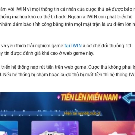
tâm với IWIN vì mọi thông tin cá nhân của cược thủ sẽ được bảo
hống mã hóa khó có thể bị hack. Ngoài ra IWIN còn phát triển hệ
 Nhằm đảm bảo tính công bằng trên mọi mặt trận là ưu điểm lớn 
 và yêu thích trải nghiệm game
tại IWIN
à cơ chế đổi thưởng 1:1.
y tín được đánh giá khá cao ở web game này.
triển hệ thống nạp rút tiền trên web game .Cược thủ không phải l
N. Nếu hệ thống bị chậm hoặc cược thủ bị mất tiền thì hệ thống I