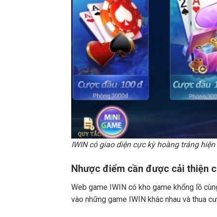
IWIN có giao diện cực kỳ hoàng tráng hiện
Nhược điểm cần được cải thiện 
Web game IWIN có kho game khổng lồ cùng v
vào những game IWIN khác nhau và thua cư