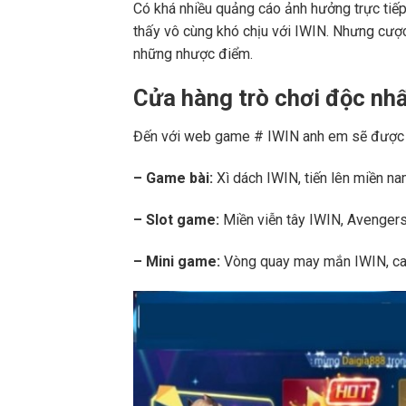
Có khá nhiều quảng cáo ảnh hưởng trực tiế
thấy vô cùng khó chịu với IWIN. Nhưng cượ
những nhược điểm.
Cửa hàng trò chơi độc nhấ
Đến với web game # IWIN anh em sẽ được 
– Game bài:
Xì dách IWIN, tiến lên miền n
– Slot game:
Miền viễn tây IWIN, Avenger
– Mini game:
Vòng quay may mắn IWIN, cand