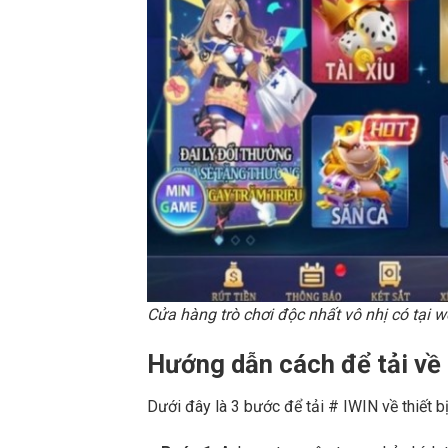
Cửa hàng trò chơi độc nhất vô nhị có tại
Hướng dẫn cách để tải v
Dưới đây là 3 bước để tải # IWIN về thiết b