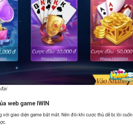
 đại
của web game IWIN
ới giao diện game bắt mắt. Nên đôi khi cược thủ dễ bị lôi cuốn
ợc.