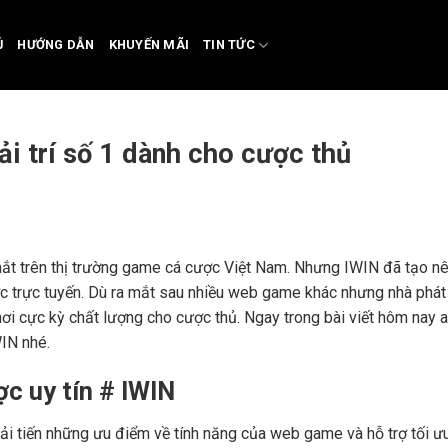
Ủ
HƯỚNG DẪN
KHUYẾN MÃI
TIN TỨC
i trí số 1 dành cho cược thủ
ắt trên thị trường game cá cược Việt Nam. Nhưng IWIN đã tạo n
c trực tuyến. Dù ra mắt sau nhiều web game khác nhưng nhà phát
hơi cực kỳ chất lượng cho cược thủ. Ngay trong bài viết hôm nay 
WIN nhé.
c uy tín # IWIN
i tiến những ưu điểm về tính năng của web game và hỗ trợ tối ưu