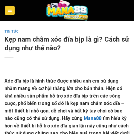
Skip
to
content
TIN TỨC
Kẹp nam châm xóc đĩa bịp là gì? Cách sử
dụng như thế nào?
Xóc đĩa bịp là hình thức được nhiều anh em sử dụng
nhằm mang về cơ hội thắng lớn cho bản thân. Hiện có
khá nhiều sản phẩm hỗ trợ xóc đĩa bịp trên các sòng
cược, phổ biến trong số đó là kẹp nam châm xóc đĩa –
một thiết bị nhỏ gọn, dễ chơi và bất kỳ tay chơi cờ bạc
nào cũng có thể sử dụng. Hãy cùng
Mana88
tìm hiểu kỹ
hơn về thiết bị hỗ trợ xóc đĩa gian lận này cũng như cách
thức sử dụng chúng sao cho hiệu quả trong bài viết dưới