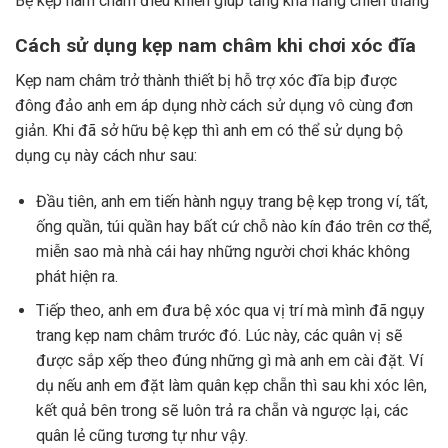
Bệ kẹp nam châm điều khiển giúp tăng khả năng chiến thắng
Cách sử dụng kẹp nam châm khi chơi xóc đĩa
Kẹp nam châm trở thành thiết bị hỗ trợ xóc đĩa bịp được
đông đảo anh em áp dụng nhờ cách sử dụng vô cùng đơn
giản. Khi đã sở hữu bệ kẹp thì anh em có thể sử dụng bộ
dụng cụ này cách như sau:
Đầu tiên, anh em tiến hành ngụy trang bệ kẹp trong ví, tất,
ống quần, túi quần hay bất cứ chỗ nào kín đáo trên cơ thể,
miễn sao mà nhà cái hay những người chơi khác không
phát hiện ra.
Tiếp theo, anh em đưa bệ xóc qua vị trí mà mình đã ngụy
trang kẹp nam châm trước đó. Lúc này, các quân vị sẽ
được sắp xếp theo đúng những gì mà anh em cài đặt. Ví
dụ nếu anh em đặt làm quân kẹp chẵn thì sau khi xóc lên,
kết quả bên trong sẽ luôn trả ra chẵn và ngược lại, các
quân lẻ cũng tương tự như vậy.