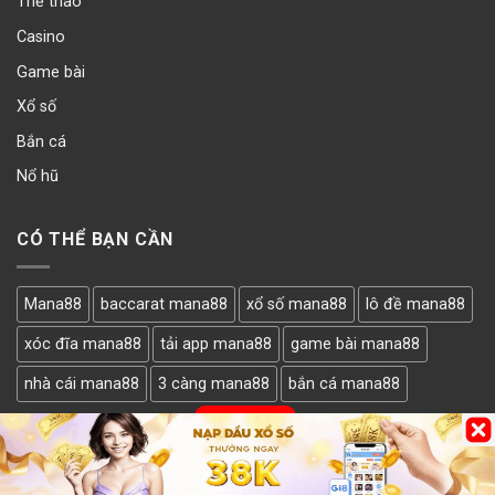
Thể thao
Casino
Game bài
Xổ số
Bắn cá
Nổ hũ
CÓ THỂ BẠN CẦN
Mana88
baccarat mana88
xổ số mana88
lô đề mana88
xóc đĩa mana88
tải app mana88
game bài mana88
nhà cái mana88
3 càng mana88
bắn cá mana88
LẤY MÃ