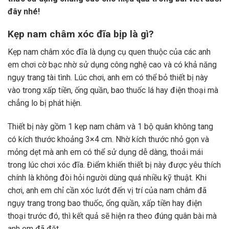
đây nhé!
Kẹp nam châm xóc đĩa bịp là gì?
Kẹp nam châm xóc đĩa là dụng cụ quen thuộc của các anh
em chơi cờ bạc nhờ sử dụng công nghệ cao và có khả năng
ngụy trang tài tình. Lúc chơi, anh em có thể bỏ thiết bị này
vào trong xấp tiền, ống quần, bao thuốc lá hay điện thoại mà
chẳng lo bị phát hiện.
Thiết bị này gồm 1 kẹp nam châm và 1 bộ quân không tang
có kích thước khoảng 3×4 cm. Nhờ kích thước nhỏ gọn và
mỏng dẹt mà anh em có thể sử dụng dễ dàng, thoải mái
trong lúc chơi xóc đĩa. Điểm khiến thiết bị này được yêu thích
chính là không đòi hỏi người dùng quá nhiều kỹ thuật. Khi
chơi, anh em chỉ cần xóc lướt đến vị trí của nam châm đã
ngụy trang trong bao thuốc, ống quần, xấp tiền hay điện
thoại trước đó, thì kết quả sẽ hiện ra theo đúng quân bài mà
anh em đã đặt.