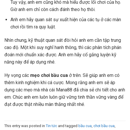
Tuy vậy, anh em cũng khó mà hiểu được lối chơi của họ.
Giờ anh em chỉ còn cách đánh theo họ thôi.
Anh em hãy quan sát sự xuất hiện của các tụ ở các màn
chơi rồi tìm ra quy luật.
Nhìn chung, kỹ thuật quan sát đòi hỏi anh em cần tập trung
cao độ. Một khi suy nghĩ hanh thông, thì các phân tích phán
đoán mới chuẩn xác được. Anh em hãy cố gắng luyện kỹ
năng này để áp dụng nhé.
Hy vọng các
mẹo chơi bầu cua
ở trên. Sẽ giúp anh em có
thêm kinh nghiệm khi cá cược. Mong rằng anh em sẽ áp
dụng các mẹo mà nhà cái Mana88 đã chia sẻ chi tiết cho anh
em. Chúc anh em luôn luôn giữ vững tinh thần vững vàng để
đạt được thật nhiều màn thắng nhất nhé.
This entry was posted in
Tin tức
and tagged
bầu cua
,
chơi bầu cua
,