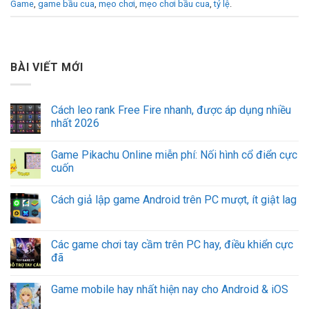
Game
,
game bầu cua
,
mẹo chơi
,
mẹo chơi bầu cua
,
tỷ lệ
.
BÀI VIẾT MỚI
Cách leo rank Free Fire nhanh, được áp dụng nhiều
nhất 2026
Game Pikachu Online miễn phí: Nối hình cổ điển cực
cuốn
Cách giả lập game Android trên PC mượt, ít giật lag
Các game chơi tay cầm trên PC hay, điều khiển cực
đã
Game mobile hay nhất hiện nay cho Android & iOS