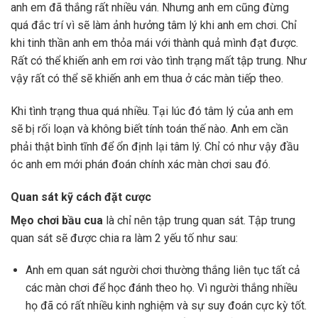
anh em đã thắng rất nhiều ván. Nhưng anh em cũng đừng
quá đắc trí vì sẽ làm ảnh hưởng tâm lý khi anh em chơi. Chỉ
khi tinh thần anh em thỏa mái với thành quả mình đạt được.
Rất có thể khiến anh em rơi vào tình trạng mất tập trung. Như
vậy rất có thể sẽ khiến anh em thua ở các màn tiếp theo.
Khi tình trạng thua quá nhiều. Tại lúc đó tâm lý của anh em
sẽ bị rối loạn và không biết tính toán thế nào. Anh em cần
phải thật bình tĩnh để ổn định lại tâm lý. Chỉ có như vậy đầu
óc anh em mới phán đoán chính xác màn chơi sau đó.
Quan sát kỹ cách đặt cược
Mẹo chơi bầu cua
là chỉ nên tập trung quan sát. Tập trung
quan sát sẽ được chia ra làm 2 yếu tố như sau:
Anh em quan sát người chơi thường thắng liên tục tất cả
các màn chơi để học đánh theo họ. Vì người thắng nhiều
họ đã có rất nhiều kinh nghiệm và sự suy đoán cực kỳ tốt.