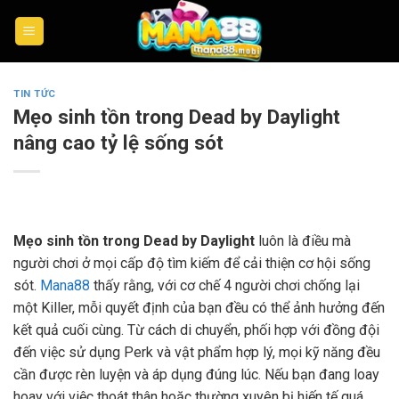
Skip
to
content
TIN TỨC
Mẹo sinh tồn trong Dead by Daylight
nâng cao tỷ lệ sống sót
Mẹo sinh tồn trong Dead by Daylight
luôn là điều mà
người chơi ở mọi cấp độ tìm kiếm để cải thiện cơ hội sống
sót.
Mana88
thấy rằng, với cơ chế 4 người chơi chống lại
một Killer, mỗi quyết định của bạn đều có thể ảnh hưởng đến
kết quả cuối cùng. Từ cách di chuyển, phối hợp với đồng đội
đến việc sử dụng Perk và vật phẩm hợp lý, mọi kỹ năng đều
cần được rèn luyện và áp dụng đúng lúc. Nếu bạn đang loay
hoay với việc thoát thân hoặc thường xuyên bị hiến tế quá