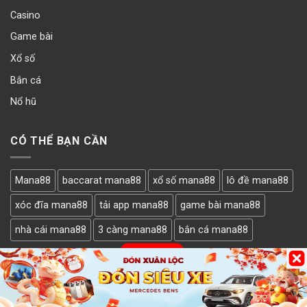
Casino
Game bài
Xổ số
Bắn cá
Nổ hũ
CÓ THỂ BẠN CẦN
Mana88
baccarat mana88
xổ số mana88
lô đề mana88
xóc đĩa mana88
tải app mana88
game bài mana88
nhà cái mana88
3 càng mana88
bắn cá mana88
LẤY MÃ