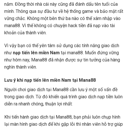
năm. Đồng thời nhà cái này cũng đã đánh dấu tên tuổi của
mình. Thông qua sự đầu tư về hệ thống game và bảo mật rất
vững chắc. Không một bên thứ ba nào có thể xâm nhập vào
mana88. Vì thế không có chuyện hack tiền đã nạp vào tài
khoản của thành viên.
Vì vậy bạn có thể yên tâm sử dụng các tính năng giao dịch
như
nạp tiến lên miền Nam
tại mana88. Muốn đứng vững
như hôm nay, Mana88 đã nhận được sự tin tưởng của hàng
nghìn thành viên.
Lưu ý khi nạp tiến lên miền Nam tại Mana88
Người chơi giao dịch tại Mana88 cần lưu ý một số vấn đề
trong giao dịch. Từ đó khiến quá trình giao dịch nạp tiền luôn
diễn ra nhanh chóng, thuận lợi nhất:
Khi tiến hành giao dịch tại Mana88, bạn phải luôn chụp hình
lại màn hình giao dịch để khi gặp lỗi thì nhân viên hỗ trợ giúp