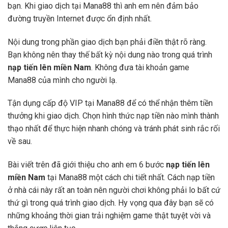
bạn. Khi giao dịch tại Mana88 thì anh em nên đảm bảo
đường truyền Internet được ổn định nhất.
Nội dung trong phần giao dịch bạn phải điền thật rõ ràng.
Bạn không nên thay thế bất kỳ nội dung nào trong quá trình
nạp tiến lên miền Nam
. Không đưa tài khoản game
Mana88 của mình cho người lạ.
Tận dụng cấp độ VIP tại Mana88 để có thể nhận thêm tiền
thưởng khi giao dịch. Chọn hình thức nạp tiền nào mình thành
thạo nhất để thực hiện nhanh chóng và tránh phát sinh rắc rối
về sau.
Bài viết trên đã giới thiệu cho anh em 6 bước
nạp tiến lên
miền Nam
tại Mana88 một cách chi tiết nhất. Cách nạp tiền
ở nhà cái này rất an toàn nên người chơi không phải lo bất cứ
thứ gì trong quá trình giao dịch. Hy vọng qua đây bạn sẽ có
những khoảng thời gian trải nghiệm game thật tuyệt vời và