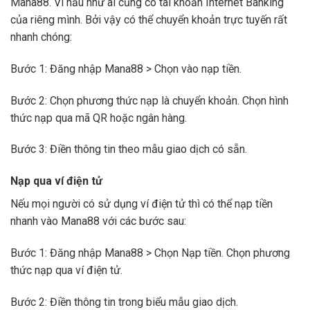
Mana88. Vì hầu như ai cũng có tài khoản Internet Banking
của riêng mình. Bởi vậy có thể chuyển khoản trực tuyến rất
nhanh chóng:
Bước 1: Đăng nhập Mana88 > Chọn vào nạp tiền.
Bước 2: Chọn phương thức nạp là chuyển khoản. Chọn hình
thức nạp qua mã QR hoặc ngân hàng.
Bước 3: Điền thông tin theo mẫu giao dịch có sẵn.
Nạp qua ví điện tử
Nếu mọi người có sử dụng ví điện tử thì có thể nạp tiền
nhanh vào Mana88 với các bước sau:
Bước 1: Đăng nhập Mana88 > Chọn Nạp tiền. Chọn phương
thức nạp qua ví điện tử.
Bước 2: Điền thông tin trong biểu mẫu giao dịch.