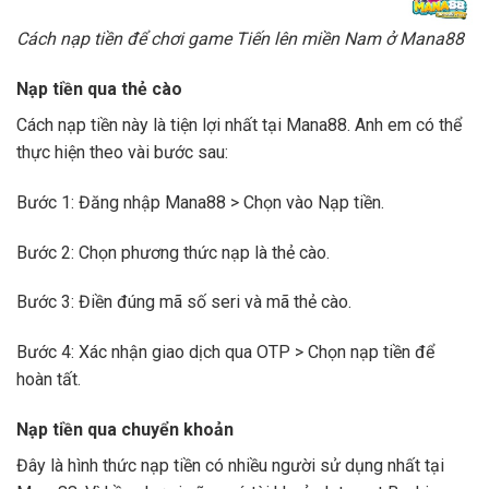
Cách nạp tiền để chơi game Tiến lên miền Nam ở Mana88
Nạp tiền qua thẻ cào
Cách nạp tiền này là tiện lợi nhất tại Mana88. Anh em có thể
thực hiện theo vài bước sau:
Bước 1: Đăng nhập Mana88 > Chọn vào Nạp tiền.
Bước 2: Chọn phương thức nạp là thẻ cào.
Bước 3: Điền đúng mã số seri và mã thẻ cào.
Bước 4: Xác nhận giao dịch qua OTP > Chọn nạp tiền để
hoàn tất.
Nạp tiền qua chuyển khoản
Đây là hình thức nạp tiền có nhiều người sử dụng nhất tại