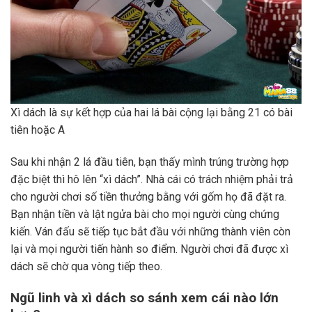
Xì dách là sự kết hợp của hai lá bài cộng lại bằng 21 có bài
tiên hoặc A
Sau khi nhận 2 lá đầu tiên, bạn thấy mình trúng trường hợp
đặc biệt thì hô lên “xì dách”. Nhà cái có trách nhiệm phải trả
cho người chơi số tiền thưởng bằng với gốm họ đã đặt ra.
Bạn nhận tiền và lật ngửa bài cho mọi người cùng chứng
kiến. Ván đấu sẽ tiếp tục bắt đầu với những thành viên còn
lại và mọi người tiến hành so điểm. Người chơi đã được xì
dách sẽ chờ qua vòng tiếp theo.
Ngũ linh và xì dách so sánh xem cái nào lớn