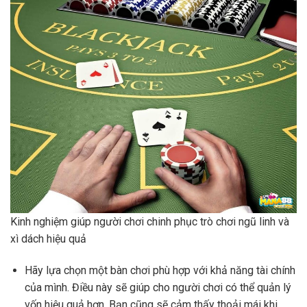
Kinh nghiệm giúp người chơi chinh phục trò chơi ngũ linh và
xì dách hiệu quả
Hãy lựa chọn một bàn chơi phù hợp với khả năng tài chính
của mình. Điều này sẽ giúp cho người chơi có thể quản lý
vốn hiệu quả hơn. Bạn cũng sẽ cảm thấy thoải mái khi