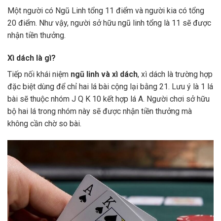
Một người có Ngũ Linh tổng 11 điểm và người kia có tổng
20 điểm. Như vậy, người sở hữu ngũ linh tổng là 11 sẽ được
nhận tiền thưởng.
Xì dách là gì?
Tiếp nối khái niệm
ngũ linh và xì dách
, xì dách là trường hợp
đặc biệt dùng để chỉ hai lá bài cộng lại bằng 21. Lưu ý là 1 lá
bài sẽ thuộc nhóm J Q K 10 kết hợp lá A. Người chơi sở hữu
bộ hai lá trong nhóm này sẽ được nhận tiền thưởng mà
không cần chờ so bài.