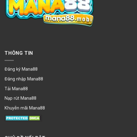
THÔNG TIN
Đăng ký Mana88
Đăng nhập Mana88
Tải Mana88
Nạp rút Mana88
Khuyễn mãi Mana88