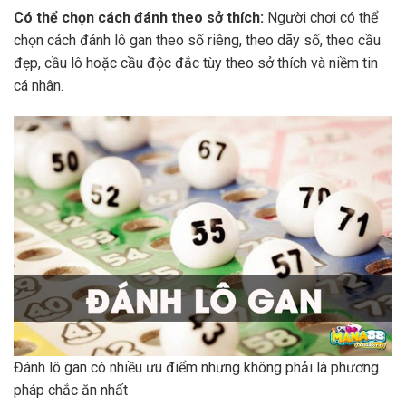
Có thể chọn cách đánh theo sở thích:
Người chơi có thể
chọn cách đánh lô gan theo số riêng, theo dãy số, theo cầu
đẹp, cầu lô hoặc cầu độc đắc tùy theo sở thích và niềm tin
cá nhân.
Đánh lô gan có nhiều ưu điểm nhưng không phải là phương
pháp chắc ăn nhất