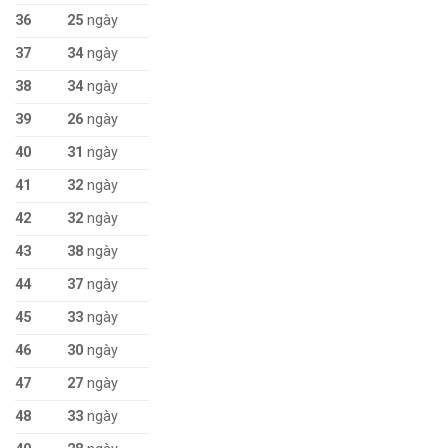
36
25
ngày
37
34
ngày
38
34
ngày
39
26
ngày
40
31
ngày
41
32
ngày
42
32
ngày
43
38
ngày
44
37
ngày
45
33
ngày
46
30
ngày
47
27
ngày
48
33
ngày