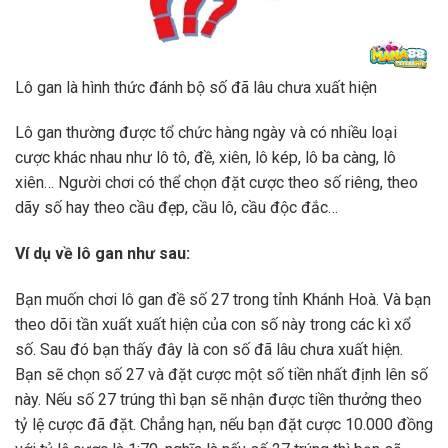
Lô gan là hình thức đánh bộ số đã lâu chưa xuất hiện
Lô gan thường được tổ chức hàng ngày và có nhiều loại
cược khác nhau như lô tô, đề, xiên, lô kép, lô ba càng, lô
xiên… Người chơi có thể chọn đặt cược theo số riêng, theo
dãy số hay theo cầu đẹp, cầu lô, cầu độc đắc…
Ví dụ về lô gan như sau:
Bạn muốn chơi lô gan đề số 27 trong tỉnh Khánh Hoà. Và bạn
theo dõi tần xuất xuất hiện của con số này trong các kì xổ
số. Sau đó bạn thấy đây là con số đã lâu chưa xuất hiện.
Bạn sẽ chọn số 27 và đặt cược một số tiền nhất định lên số
này. Nếu số 27 trúng thì bạn sẽ nhận được tiền thưởng theo
tỷ lệ cược đã đặt. Chẳng hạn, nếu bạn đặt cược 10.000 đồng