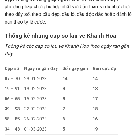
phương pháp chơi phù hợp nhất với bản thân, ví dụ như chơi
theo dãy số, theo cầu đẹp, cầu lô, cầu độc đắc hoặc đánh lô
gan theo tỷ lệ cược.
Thống kê nhung cap so lau ve Khanh Hoa
Thống kê các cap so lau ve Khanh Hoa theo ngày ran gần
đây
Cặp số
Ngày ra gần đây
Số ngày gan
Gan cực đại
07 – 70
29-01-2023
14
14
19 – 91
19-02-2023
8
18
56 – 65
19-02-2023
8
17
39 – 93
22-02-2023
7
18
58 – 85
26-02-2023
6
16
34 – 43
01-03-2023
5
19