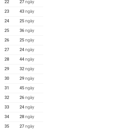
22
27
ngày
23
43
ngày
24
25
ngày
25
36
ngày
26
25
ngày
27
24
ngày
28
44
ngày
29
32
ngày
30
29
ngày
31
45
ngày
32
26
ngày
33
24
ngày
34
28
ngày
35
27
ngày