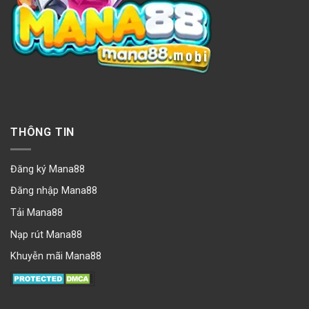
THÔNG TIN
Đăng ký Mana88
Đăng nhập Mana88
Tải Mana88
Nạp rút Mana88
Khuyễn mãi Mana88