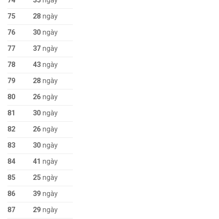
74
35
ngày
75
28
ngày
76
30
ngày
77
37
ngày
78
43
ngày
79
28
ngày
80
26
ngày
81
30
ngày
82
26
ngày
83
30
ngày
84
41
ngày
85
25
ngày
86
39
ngày
87
29
ngày