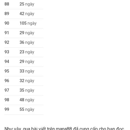
88
25
ngày
89
42
ngày
90
105
ngày
91
29
ngày
92
36
ngày
93
23
ngày
94
29
ngày
95
33
ngày
96
32
ngày
97
35
ngày
98
48
ngày
99
55
ngày
Như vậy, qua bài viết trên mana88 đã cung cấp cho bạn đọc