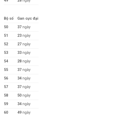
49
28
ngày
Bộ số
Gan cực đại
50
37
ngày
51
23
ngày
52
27
ngày
53
33
ngày
54
28
ngày
55
37
ngày
56
34
ngày
57
37
ngày
58
50
ngày
59
34
ngày
60
49
ngày