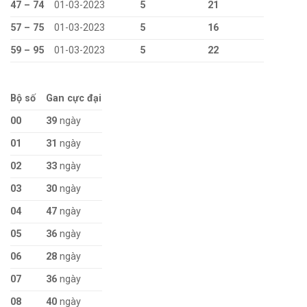
47 – 74
01-03-2023
5
21
57 – 75
01-03-2023
5
16
59 – 95
01-03-2023
5
22
Bộ số
Gan cực đại
00
39
ngày
01
31
ngày
02
33
ngày
03
30
ngày
04
47
ngày
05
36
ngày
06
28
ngày
07
36
ngày
08
40
ngày