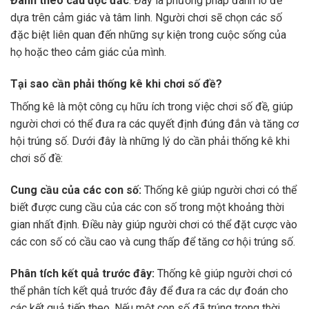
Đánh theo cầu độc đắc
: Đây là phương pháp đánh lô đề
dựa trên cảm giác và tâm linh. Người chơi sẽ chọn các số
đặc biệt liên quan đến những sự kiện trong cuộc sống của
họ hoặc theo cảm giác của mình.
Tại sao cần phải thống kê khi chơi số đề?
Thống kê là một công cụ hữu ích trong việc chơi số đề, giúp
người chơi có thể đưa ra các quyết định đúng đắn và tăng cơ
hội trúng số. Dưới đây là những lý do cần phải thống kê khi
chơi số đề:
Cung cầu của các con số:
Thống kê giúp người chơi có thể
biết được cung cầu của các con số trong một khoảng thời
gian nhất định. Điều này giúp người chơi có thể đặt cược vào
các con số có cầu cao và cung thấp để tăng cơ hội trúng số.
Phân tích kết quả trước đây:
Thống kê giúp người chơi có
thể phân tích kết quả trước đây để đưa ra các dự đoán cho
các kết quả tiếp theo. Nếu một con số đã trúng trong thời