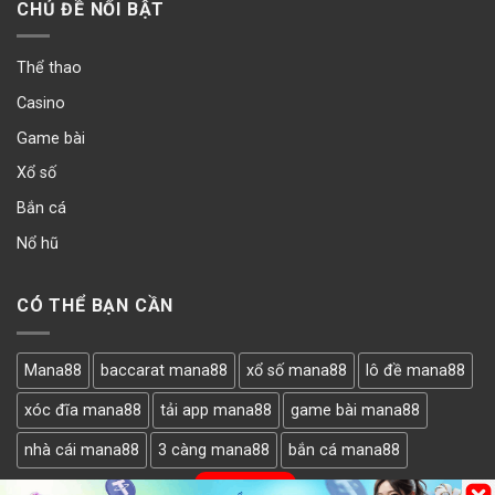
CHỦ ĐỀ NỔI BẬT
Thể thao
Casino
Game bài
Xổ số
Bắn cá
Nổ hũ
CÓ THỂ BẠN CẦN
Mana88
baccarat mana88
xổ số mana88
lô đề mana88
xóc đĩa mana88
tải app mana88
game bài mana88
nhà cái mana88
3 càng mana88
bắn cá mana88