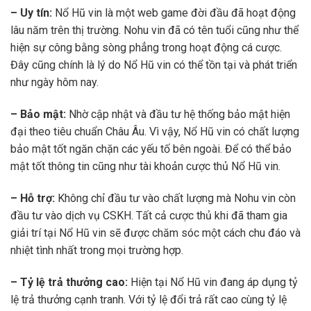
– Uy tín:
Nổ Hũ vin là một web game đời đầu đã hoạt động
lâu năm trên thị trường. Nohu vin đã có tên tuổi cũng như thể
hiện sự công bằng sòng phẳng trong hoạt động cá cược.
Đây cũng chính là lý do Nổ Hũ vin có thể tồn tại và phát triển
như ngày hôm nay.
– Bảo mật:
Nhờ cập nhật và đầu tư hệ thống bảo mật hiện
đại theo tiêu chuẩn Châu Âu. Vì vậy, Nổ Hũ vin có chất lượng
bảo mật tốt ngăn chặn các yếu tố bên ngoài. Để có thể bảo
mật tốt thông tin cũng như tài khoản cược thủ Nổ Hũ vin.
– Hỗ trợ:
Không chỉ đầu tư vào chất lượng mà Nohu vin còn
đầu tư vào dịch vụ CSKH. Tất cả cược thủ khi đã tham gia
giải trí tại Nổ Hũ vin sẽ được chăm sóc một cách chu đáo và
nhiệt tình nhất trong mọi trường hợp.
– Tỷ lệ trả thưởng cao:
Hiện tại Nổ Hũ vin đang áp dụng tỷ
lệ trả thưởng cạnh tranh. Với tỷ lệ đổi trả rất cao cùng tỷ lệ