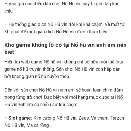
– Vào giờ cao điểm khi chơi Nổ Hũ vin hay bị giật lag khó
chịu.
– Hệ thống giao dịch Nổ Hũ vin đôi khi khá chậm. Và mất tới
30 phút để một giao dịch Nổ Hũ vin được thực hiện.
Kho game khổng lồ có tại Nổ hũ vin anh em nên
biết
Hiện tại web game Nổ hũ vin không chỉ sở hữu mỗi thể loại
game nổ hũ truyền thống. Sân chơi Nổ Hũ vin còn hấp dẫn
bởi không gian nổ hũ huyền thoại.
Đến với sân chơi Nổ Hũ vin anh em sẽ hoàn toàn chìm đắm
trong từng trò chơi. Đặc biệt với mỗi hạng mục cược tại Nổ
Hũ vin anh em có nhiều sự lựa chọn:
– Slot game:
Kim cương Nổ Hũ vin, Zeus, Va chạm, Tarzan
Nổ Hũ vin, Ma cà rồng…