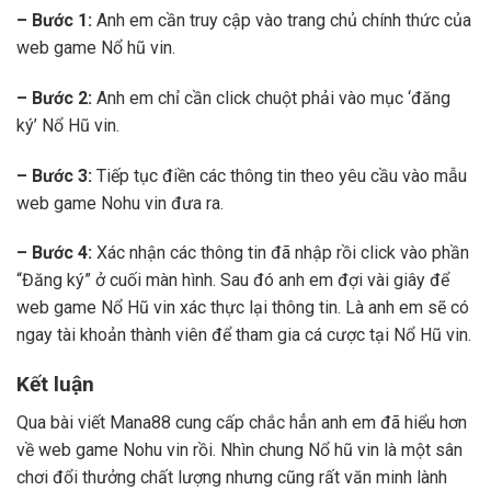
– Bước 1:
Anh em cần truy cập vào trang chủ chính thức của
web game Nổ hũ vin.
– Bước 2:
Anh em chỉ cần click chuột phải vào mục ‘đăng
ký’ Nổ Hũ vin.
– Bước 3:
Tiếp tục điền các thông tin theo yêu cầu vào mẫu
web game Nohu vin đưa ra.
– Bước 4:
Xác nhận các thông tin đã nhập rồi click vào phần
“Đăng ký” ở cuối màn hình. Sau đó anh em đợi vài giây để
web game Nổ Hũ vin xác thực lại thông tin. Là anh em sẽ có
ngay tài khoản thành viên để tham gia cá cược tại Nổ Hũ vin.
Kết luận
Qua bài viết Mana88 cung cấp chắc hẳn anh em đã hiểu hơn
về web game Nohu vin rồi. Nhìn chung Nổ hũ vin là một sân
chơi đổi thưởng chất lượng nhưng cũng rất văn minh lành