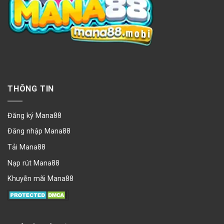
THÔNG TIN
Đăng ký Mana88
Đăng nhập Mana88
Tải Mana88
Nạp rút Mana88
Khuyễn mãi Mana88