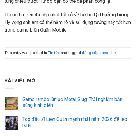
tung chiêu trượt. Từ đó bạn có thể dễ phản công lại.
Thông tin trên đã cập nhật tất cả về tướng
Qi thưởng hạng
.
Hy vọng anh em có thể nắm rõ và sử dụng tướng này tốt hơn
trong game Liên Quân Mobile.
This entry was posted in
Tin tức
and tagged
đẳng cấp
,
mẹo chơi
.
BÀI VIẾT MỚI
Game rambo lùn pc Metal Slug: Trải nghiệm bắn
súng kinh điển
Top đấu sĩ Liên Quân mạnh nhất năm 2026 để leo
rank