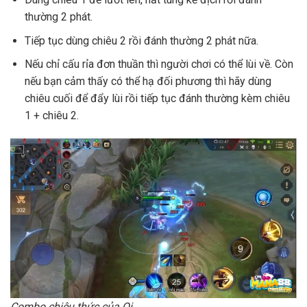
thường 2 phát.
Tiếp tục dùng chiêu 2 rồi đánh thường 2 phát nữa.
Nếu chỉ cấu rỉa đơn thuần thì người chơi có thể lùi về. Còn
nếu bạn cảm thấy có thể hạ đối phương thì hãy dùng
chiêu cuối để đẩy lùi rồi tiếp tục đánh thường kèm chiêu
1 + chiêu 2.
Combo chiêu thức của Qi