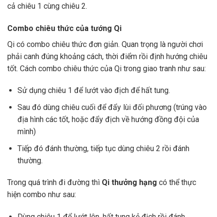
cả chiêu 1 cùng chiêu 2.
Combo chiêu thức của tướng Qi
Qi có combo chiêu thức đơn giản. Quan trọng là người chơi
phải canh đúng khoảng cách, thời điểm rồi định hướng chiêu
tốt. Cách combo chiêu thức của Qi trong giao tranh như sau:
Sử dụng chiêu 1 để lướt vào địch để hất tung.
Sau đó dùng chiêu cuối để đẩy lùi đối phương (trúng vào
địa hình các tốt, hoặc đẩy địch về hướng đồng đội của
mình)
Tiếp đó đánh thường, tiếp tục dùng chiêu 2 rồi đánh
thường.
Trong quá trình đi đường thì
Qi thưởng hạng
có thể thực
hiện combo như sau:
Dùng chiêu 1 để lướt lên, hất tung kẻ địch rồi đánh