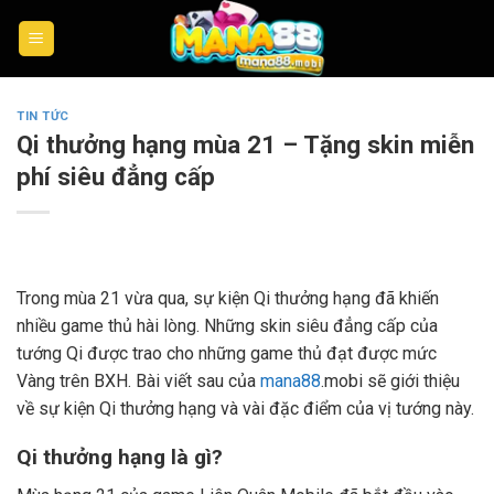
Skip
to
content
TIN TỨC
Qi thưởng hạng mùa 21 – Tặng skin miễn
phí siêu đẳng cấp
Trong mùa 21 vừa qua, sự kiện Qi thưởng hạng đã khiến
nhiều game thủ hài lòng. Những skin siêu đẳng cấp của
tướng Qi được trao cho những game thủ đạt được mức
Vàng trên BXH. Bài viết sau của
mana88
.mobi sẽ giới thiệu
về sự kiện Qi thưởng hạng và vài đặc điểm của vị tướng này.
Qi thưởng hạng là gì?