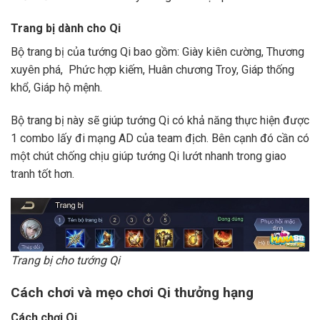
Trang bị dành cho Qi
Bộ trang bị của tướng Qi bao gồm: Giày kiên cường, Thương
xuyên phá, Phức hợp kiếm, Huân chương Troy, Giáp thống
khổ, Giáp hộ mệnh.
Bộ trang bị này sẽ giúp tướng Qi có khả năng thực hiện được
1 combo lấy đi mạng AD của team địch. Bên cạnh đó cần có
một chút chống chịu giúp tướng Qi lướt nhanh trong giao
tranh tốt hơn.
Trang bị cho tướng Qi
Cách chơi và mẹo chơi Qi thưởng hạng
Cách chơi Qi