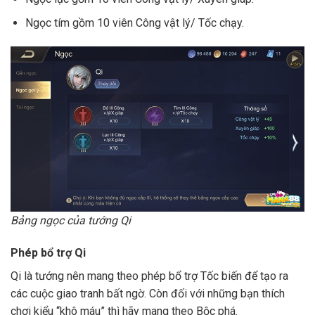
Ngọc tím gồm 10 viên Công vật lý/ Tốc chạy.
Bảng ngọc của tướng Qi
Phép bổ trợ Qi
Qi là tướng nên mang theo phép bổ trợ Tốc biến để tạo ra
các cuộc giao tranh bất ngờ. Còn đối với những bạn thích
chơi kiểu “khô máu” thì hãy mang theo Bộc phá.